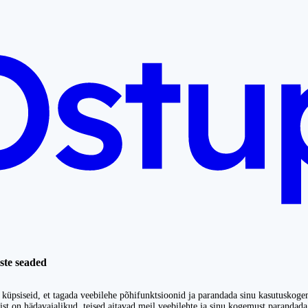
ste seaded
küpsiseid, et tagada veebilehe põhifunktsioonid ja parandada sinu kasutuskoge
st on hädavajalikud, teised aitavad meil veebilehte ja sinu kogemust parandada