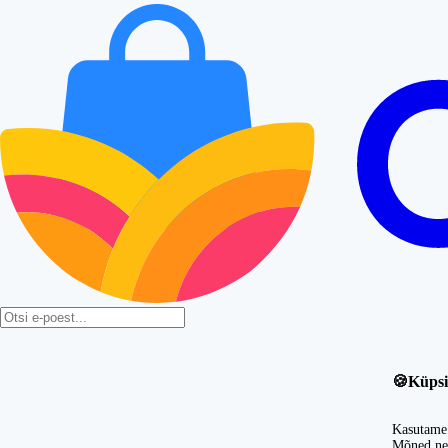
🍪
Küpsi
Kasutame 
Mõned nei