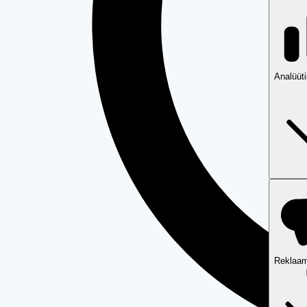
Analüüt
Reklaam