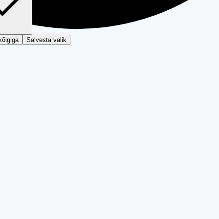
kõigiga
Salvesta valik