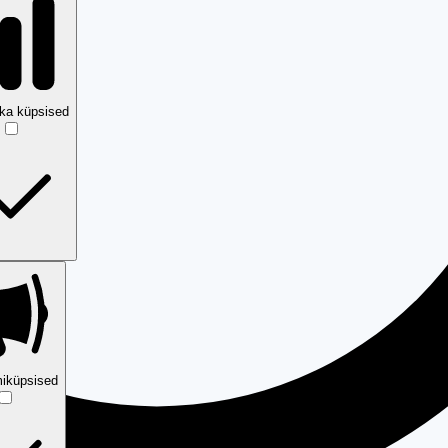
ika küpsised
iküpsised