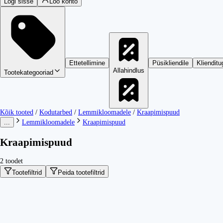
Logi sisse
Loo konto
Ettetellimine
Püsikliendile
Klienditu
Allahindlus
Tootekategooriad
Kõik tooted
/
Kodutarbed
/
Lemmikloomadele
/
Kraapimispuud
...
Lemmikloomadele
Kraapimispuud
Kraapimispuud
2 toodet
Tootefiltrid
Peida tootefiltrid