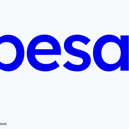
must.
.