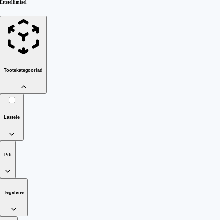
Ettetellimisel
Tootekategooriad
Lastele
Pilt
Tegelane