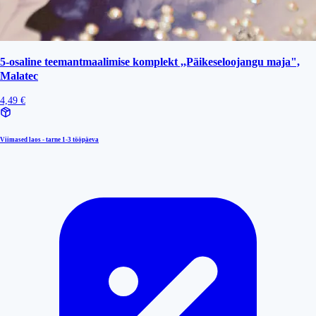
5-osaline teemantmaalimise komplekt ,,Päikeseloojangu maja",
Malatec
4,49 €
Viimased laos - tarne
1-3 tööpäeva