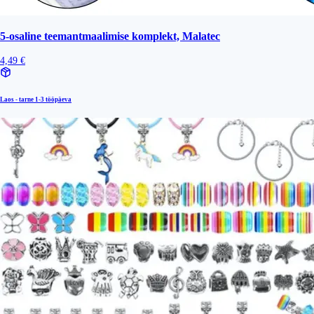
5-osaline teemantmaalimise komplekt, Malatec
4,49 €
Laos - tarne
1-3 tööpäeva