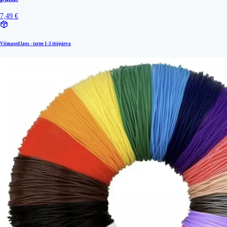
7,49 €
Viimased laos - tarne
1-3 tööpäeva