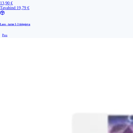
13,90 €
Tavahind:
19,79 €
Laos - tarne
1-3 tööpäeva
Puu