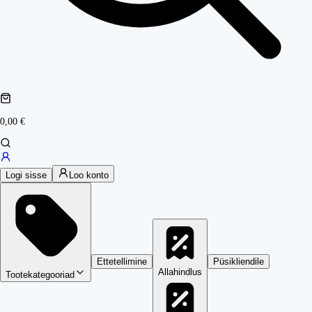
0,00 €
Logi sisse
Loo konto
Ettetellimine
Püsikliendile
Allahindlus
Tootekategooriad