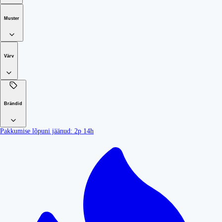
Muster
Värv
Brändid
Pakkumise lõpuni jäänud:
2p 14h