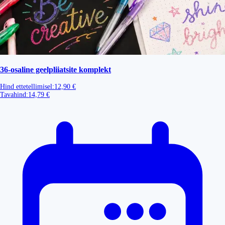
36-osaline geelpliiatsite komplekt
Hind ettetellimisel:
12,90 €
Tavahind:
14,79 €