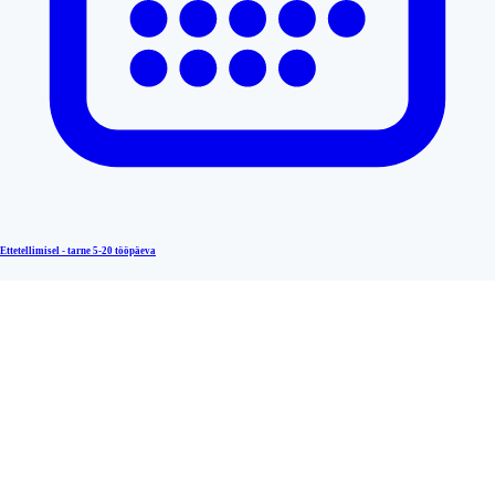
Ettetellimisel - tarne
5-20 tööpäeva