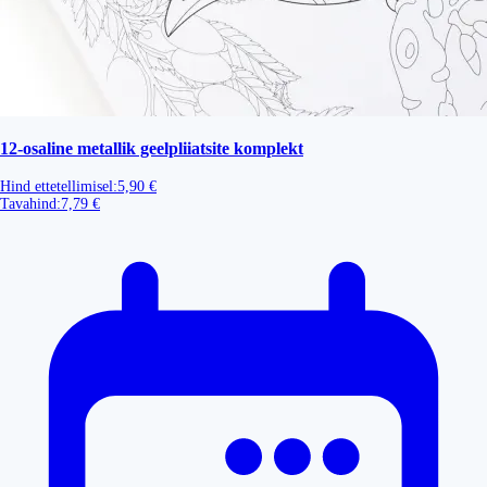
12-osaline metallik geelpliiatsite komplekt
Hind ettetellimisel:
5,90 €
Tavahind:
7,79 €