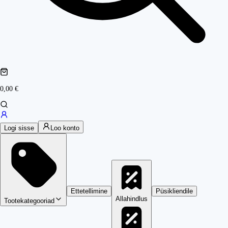
0,00 €
Logi sisse
Loo konto
Ettetellimine
Püsikliendile
Allahindlus
Tootekategooriad