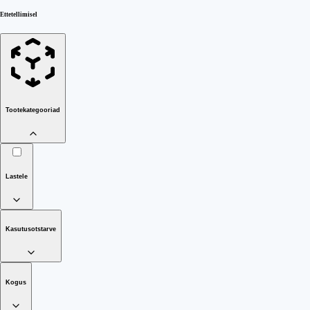
Ettetellimisel
Tootekategooriad
Lastele
Kasutusotstarve
Kogus