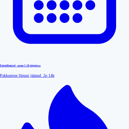
Ettetellimisel - tarne
5-20 tööpäeva
Pakkumise lõpuni jäänud:
2p 14h