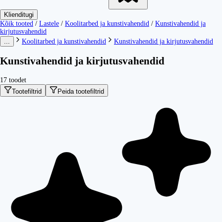
Klienditugi
Kõik tooted
/
Lastele
/
Koolitarbed ja kunstivahendid
/
Kunstivahendid ja
kirjutusvahendid
...
Koolitarbed ja kunstivahendid
Kunstivahendid ja kirjutusvahendid
Kunstivahendid ja kirjutusvahendid
17 toodet
Tootefiltrid
Peida tootefiltrid