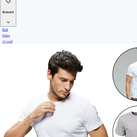
Brändid
Hall
Valge
+1 veel