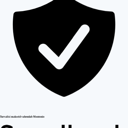
Turvalisi makseid vahendab Montonio