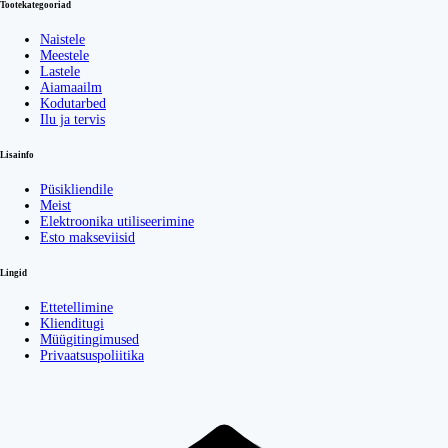
Tootekategooriad
Naistele
Meestele
Lastele
Aiamaailm
Kodutarbed
Ilu ja tervis
Lisainfo
Püsikliendile
Meist
Elektroonika utiliseerimine
Esto makseviisid
Lingid
Ettetellimine
Klienditugi
Müügitingimused
Privaatsuspoliitika