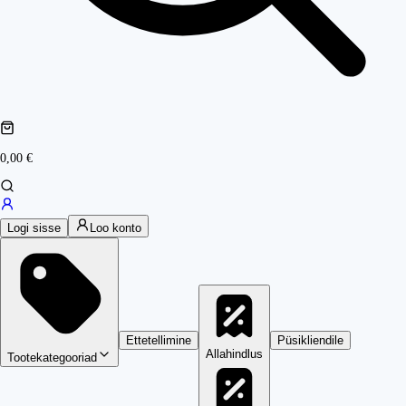
0,00 €
Logi sisse
Loo konto
Ettetellimine
Püsikliendile
Allahindlus
Tootekategooriad