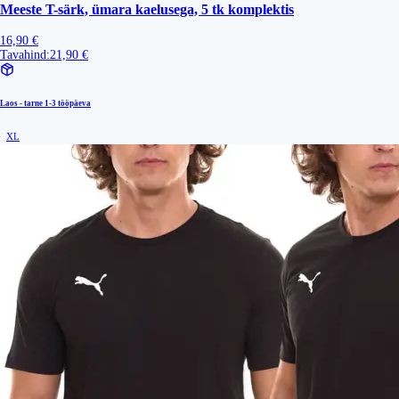
Meeste T-särk, ümara kaelusega, 5 tk komplektis
16,90 €
Tavahind:
21,90 €
Laos - tarne
1-3 tööpäeva
XL