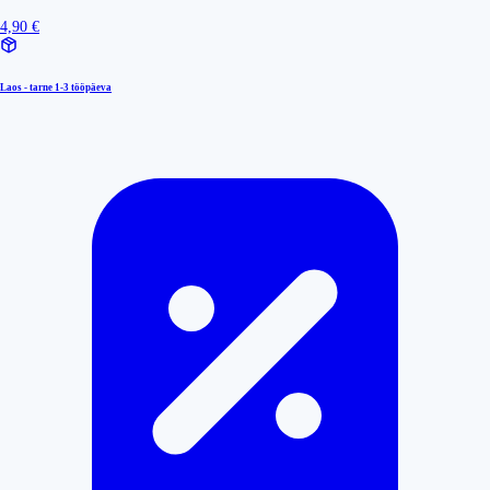
4,90 €
Laos - tarne
1-3 tööpäeva