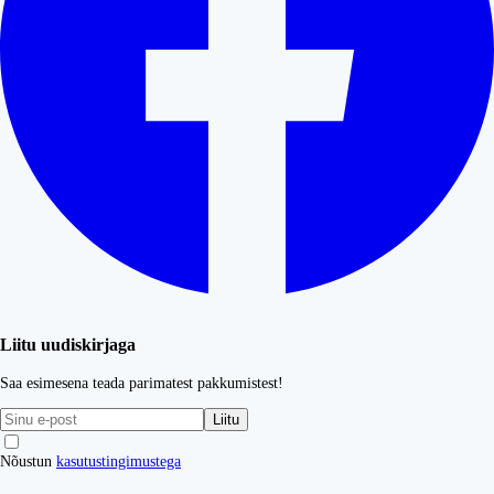
Liitu uudiskirjaga
Saa esimesena teada parimatest pakkumistest!
Liitu
Nõustun
kasutustingimustega