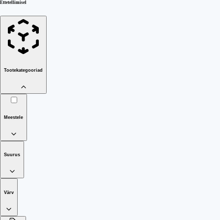
Ettetellimisel
Tootekategooriad
Meestele
Suurus
Värv