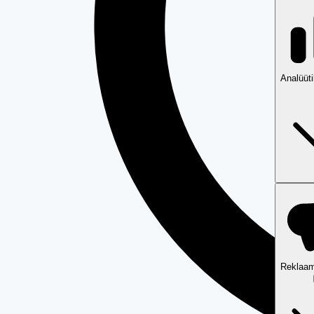
Analüüt
Reklaam