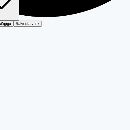
kõigiga
Salvesta valik