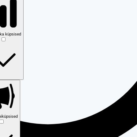
ika küpsised
iküpsised