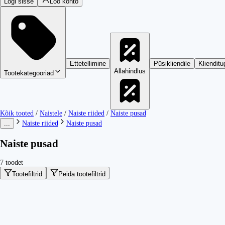
Logi sisse
Loo konto
Ettetellimine
Püsikliendile
Klienditu
Allahindlus
Tootekategooriad
Kõik tooted
/
Naistele
/
Naiste riided
/
Naiste pusad
...
Naiste riided
Naiste pusad
Naiste pusad
7 toodet
Tootefiltrid
Peida tootefiltrid