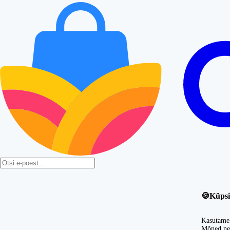
🍪
Küpsi
Kasutame 
Mõned nei