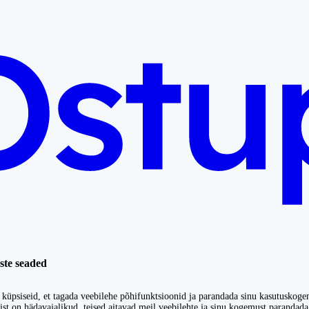
ste seaded
küpsiseid, et tagada veebilehe põhifunktsioonid ja parandada sinu kasutuskoge
st on hädavajalikud, teised aitavad meil veebilehte ja sinu kogemust parandada