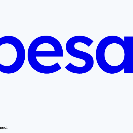
must.
.