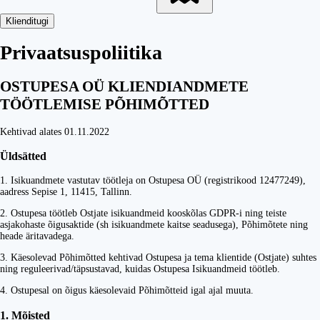
Klienditugi
Privaatsuspoliitika
OSTUPESA OÜ KLIENDIANDMETE
TÖÖTLEMISE PÕHIMÕTTED
Kehtivad alates 01.11.2022
Üldsätted
1. Isikuandmete vastutav töötleja on Ostupesa OÜ (registrikood 12477249),
aadress Sepise 1, 11415, Tallinn.
2. Ostupesa töötleb Ostjate isikuandmeid kooskõlas GDPR-i ning teiste
asjakohaste õigusaktide (sh isikuandmete kaitse seadusega), Põhimõtete ning
heade äritavadega.
3. Käesolevad Põhimõtted kehtivad Ostupesa ja tema klientide (Ostjate) suhtes
ning reguleerivad/täpsustavad, kuidas Ostupesa Isikuandmeid töötleb.
4. Ostupesal on õigus käesolevaid Põhimõtteid igal ajal muuta.
1. Mõisted