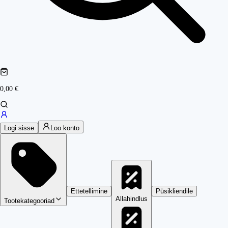
0,00 €
Logi sisse
Loo konto
Ettetellimine
Püsikliendile
Allahindlus
Tootekategooriad