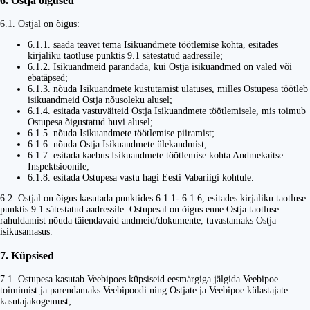
6. Ostja õigused
6.1. Ostjal on õigus:
6.1.1. saada teavet tema Isikuandmete töötlemise kohta, esitades
kirjaliku taotluse punktis 9.1 sätestatud aadressile;
6.1.2. Isikuandmeid parandada, kui Ostja isikuandmed on valed või
ebatäpsed;
6.1.3. nõuda Isikuandmete kustutamist ulatuses, milles Ostupesa töötleb
isikuandmeid Ostja nõusoleku alusel;
6.1.4. esitada vastuväiteid Ostja Isikuandmete töötlemisele, mis toimub
Ostupesa õigustatud huvi alusel;
6.1.5. nõuda Isikuandmete töötlemise piiramist;
6.1.6. nõuda Ostja Isikuandmete ülekandmist;
6.1.7. esitada kaebus Isikuandmete töötlemise kohta Andmekaitse
Inspektsioonile;
6.1.8. esitada Ostupesa vastu hagi Eesti Vabariigi kohtule.
6.2. Ostjal on õigus kasutada punktides 6.1.1- 6.1.6, esitades kirjaliku taotluse
punktis 9.1 sätestatud aadressile. Ostupesal on õigus enne Ostja taotluse
rahuldamist nõuda täiendavaid andmeid/dokumente, tuvastamaks Ostja
isikusamasus.
7. Küpsised
7.1. Ostupesa kasutab Veebipoes küpsiseid eesmärgiga jälgida Veebipoe
toimimist ja parendamaks Veebipoodi ning Ostjate ja Veebipoe külastajate
kasutajakogemust;