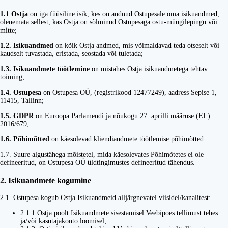
1.1 Ostja
on iga füüsiline isik, kes on andnud Ostupesale oma isikuandmed,
olenemata sellest, kas Ostja on sõlminud Ostupesaga ostu-müügilepingu või
mitte;
1.2. Isikuandmed
on kõik Ostja andmed, mis võimaldavad teda otseselt või
kaudselt tuvastada, eristada, seostada või tuletada;
1.3. Isikuandmete töötlemine
on mistahes Ostja isikuandmetega tehtav
toiming;
1.4. Ostupesa
on Ostupesa OÜ, (registrikood 12477249), aadress Sepise 1,
11415, Tallinn;
1.5. GDPR
on Euroopa Parlamendi ja nõukogu 27. aprilli määruse (EL)
2016/679;
1.6. Põhimõtted
on käesolevad kliendiandmete töötlemise põhimõtted.
1.7. Suure algustähega mõistetel, mida käesolevates Põhimõtetes ei ole
defineeritud, on Ostupesa OÜ üldtingimustes defineeritud tähendus.
2. Isikuandmete kogumine
2.1. Ostupesa kogub Ostja Isikuandmeid alljärgnevatel viisidel/kanalitest:
2.1.1 Ostja poolt Isikuandmete sisestamisel Veebipoes tellimust tehes
ja/või kasutajakonto loomisel;