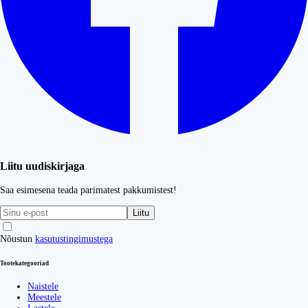
Liitu uudiskirjaga
Saa esimesena teada parimatest pakkumistest!
Liitu
Nõustun
kasutustingimustega
Tootekategooriad
Naistele
Meestele