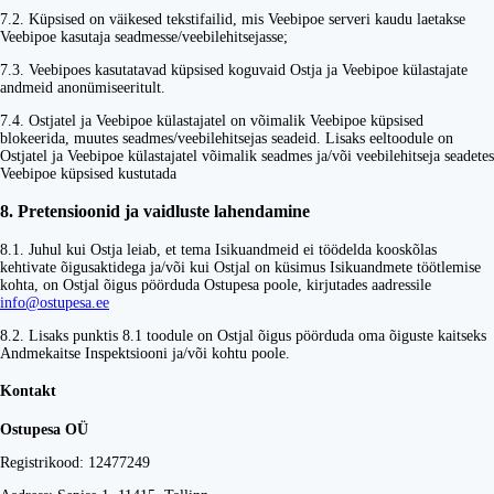
7.2. Küpsised on väikesed tekstifailid, mis Veebipoe serveri kaudu laetakse
Veebipoe kasutaja seadmesse/veebilehitsejasse;
7.3. Veebipoes kasutatavad küpsised koguvaid Ostja ja Veebipoe külastajate
andmeid anonümiseeritult.
7.4. Ostjatel ja Veebipoe külastajatel on võimalik Veebipoe küpsised
blokeerida, muutes seadmes/veebilehitsejas seadeid. Lisaks eeltoodule on
Ostjatel ja Veebipoe külastajatel võimalik seadmes ja/või veebilehitseja seadetes
Veebipoe küpsised kustutada
8. Pretensioonid ja vaidluste lahendamine
8.1. Juhul kui Ostja leiab, et tema Isikuandmeid ei töödelda kooskõlas
kehtivate õigusaktidega ja/või kui Ostjal on küsimus Isikuandmete töötlemise
kohta, on Ostjal õigus pöörduda Ostupesa poole, kirjutades aadressile
info@ostupesa.ee
8.2. Lisaks punktis 8.1 toodule on Ostjal õigus pöörduda oma õiguste kaitseks
Andmekaitse Inspektsiooni ja/või kohtu poole.
Kontakt
Ostupesa OÜ
Registrikood: 12477249