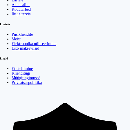
Lastele
Aiamaailm
Kodutarbed
Ilu ja tervis
Lisainfo
Püsikliendile
Meist
Elektroonika utiliseerimine
Esto makseviisid
Lingid
Ettetellimine
Klienditugi
Müügitingimused
Privaatsuspoliitika