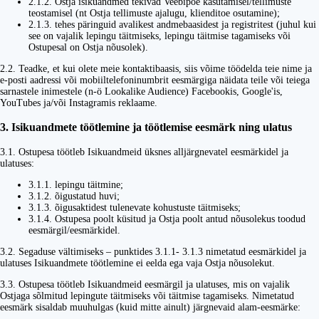
2.1.2. Ostja isikuandmed tekivad Veebipoe kasutamisel/tellimuste
teostamisel (nt Ostja tellimuste ajalugu, klienditoe osutamine);
2.1.3. tehes päringuid avalikest andmebaasidest ja registritest (juhul kui
see on vajalik lepingu täitmiseks, lepingu täitmise tagamiseks või
Ostupesal on Ostja nõusolek).
2.2. Teadke, et kui olete meie kontaktibaasis, siis võime töödelda teie nime ja
e-posti aadressi või mobiiltelefoninumbrit eesmärgiga näidata teile või teiega
sarnastele inimestele (n-ö Lookalike Audience) Facebookis, Google'is,
YouTubes ja/või Instagramis reklaame.
3. Isikuandmete töötlemine ja töötlemise eesmärk ning ulatus
3.1. Ostupesa töötleb Isikuandmeid üksnes alljärgnevatel eesmärkidel ja
ulatuses:
3.1.1. lepingu täitmine;
3.1.2. õigustatud huvi;
3.1.3. õigusaktidest tulenevate kohustuste täitmiseks;
3.1.4. Ostupesa poolt küsitud ja Ostja poolt antud nõusolekus toodud
eesmärgil/eesmärkidel.
3.2. Segaduse vältimiseks – punktides 3.1.1- 3.1.3 nimetatud eesmärkidel ja
ulatuses Isikuandmete töötlemine ei eelda ega vaja Ostja nõusolekut.
3.3. Ostupesa töötleb Isikuandmeid eesmärgil ja ulatuses, mis on vajalik
Ostjaga sõlmitud lepingute täitmiseks või täitmise tagamiseks. Nimetatud
eesmärk sisaldab muuhulgas (kuid mitte ainult) järgnevaid alam-eesmärke: