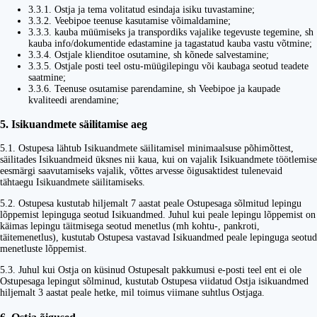
3.3.1. Ostja ja tema volitatud esindaja isiku tuvastamine;
3.3.2. Veebipoe teenuse kasutamise võimaldamine;
3.3.3. kauba müümiseks ja transpordiks vajalike tegevuste tegemine, sh
kauba info/dokumentide edastamine ja tagastatud kauba vastu võtmine;
3.3.4. Ostjale klienditoe osutamine, sh kõnede salvestamine;
3.3.5. Ostjale posti teel ostu-müügilepingu või kaubaga seotud teadete
saatmine;
3.3.6. Teenuse osutamise parendamine, sh Veebipoe ja kaupade
kvaliteedi arendamine;
5. Isikuandmete säilitamise aeg
5.1. Ostupesa lähtub Isikuandmete säilitamisel minimaalsuse põhimõttest,
säilitades Isikuandmeid üksnes nii kaua, kui on vajalik Isikuandmete töötlemise
eesmärgi saavutamiseks vajalik, võttes arvesse õigusaktidest tulenevaid
tähtaegu Isikuandmete säilitamiseks.
5.2. Ostupesa kustutab hiljemalt 7 aastat peale Ostupesaga sõlmitud lepingu
lõppemist lepinguga seotud Isikuandmed. Juhul kui peale lepingu lõppemist on
käimas lepingu täitmisega seotud menetlus (mh kohtu-, pankroti,
täitemenetlus), kustutab Ostupesa vastavad Isikuandmed peale lepinguga seotud
menetluste lõppemist.
5.3. Juhul kui Ostja on küsinud Ostupesalt pakkumusi e-posti teel ent ei ole
Ostupesaga lepingut sõlminud, kustutab Ostupesa viidatud Ostja isikuandmed
hiljemalt 3 aastat peale hetke, mil toimus viimane suhtlus Ostjaga.