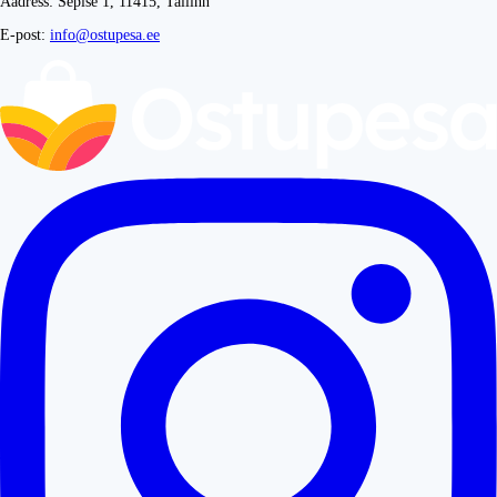
Aadress: Sepise 1, 11415, Tallinn
E-post:
info@ostupesa.ee