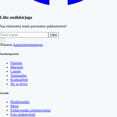
Liitu uudiskirjaga
Saa esimesena teada parimatest pakkumistest!
Liitu
Nõustun
kasutustingimustega
Tootekategooriad
Naistele
Meestele
Lastele
Aiamaailm
Kodutarbed
Ilu ja tervis
Lisainfo
Püsikliendile
Meist
Elektroonika utiliseerimine
Esto makseviisid