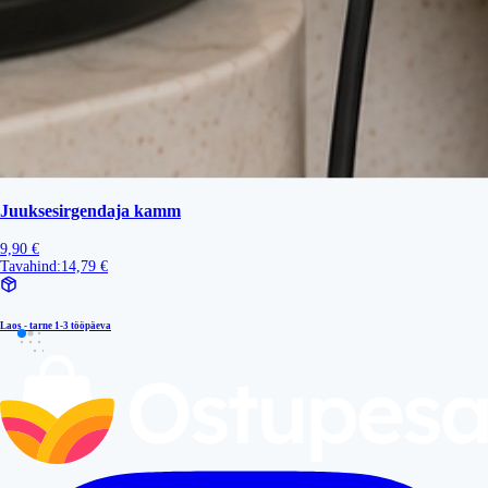
Juuksesirgendaja kamm
9,90 €
Tavahind:
14,79 €
Laos - tarne
1-3 tööpäeva