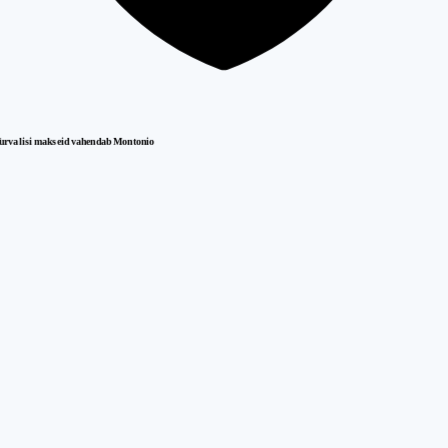
urvalisi makseid vahendab Montonio