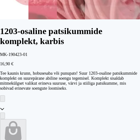
1203-osaline patsikummide
komplekt, karbis
MK-190423-01
16,90 €
Tee kaunis krunn, hobusesaba või punupats! Suur 1203-osaline patsikummide
komplekt on suurepärane abiline soengu tegemisel. Komplekt sisaldab
mitmekülgset valikut erineva suuruse, värvi ja stiiliga patsikumme, mis
sobivad erinevate soengute loomiseks.