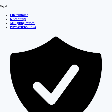
Lingid
Ettetellimine
Klienditugi
Müügitingimused
Privaatsuspoliitika