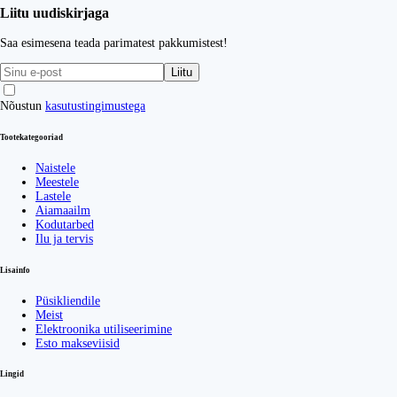
Liitu uudiskirjaga
Saa esimesena teada parimatest pakkumistest!
Liitu
Nõustun
kasutustingimustega
Tootekategooriad
Naistele
Meestele
Lastele
Aiamaailm
Kodutarbed
Ilu ja tervis
Lisainfo
Püsikliendile
Meist
Elektroonika utiliseerimine
Esto makseviisid
Lingid