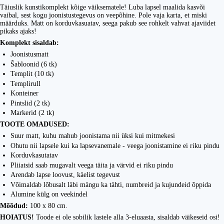
Täiuslik kunstikomplekt kõige väiksematele! Luba lapsel maalida kasvõi
vaibal, sest kogu joonistustegevus on veepõhine. Pole vaja karta, et miski
määrduks. Matt on korduvkasuatav, seega pakub see rohkelt vahvat ajaviidet
pikaks ajaks!
Komplekt sisaldab:
Joonistusmatt
Šabloonid (6 tk)
Templit (10 tk)
Templirull
Konteiner
Pintslid (2 tk)
Markerid (2 tk)
TOOTE OMADUSED:
Suur matt, kuhu mahub joonistama nii üksi kui mitmekesi
Ohutu nii lapsele kui ka lapsevanemale - veega joonistamine ei riku pindu
Korduvkasutatav
Pliiatsid saab mugavalt veega täita ja värvid ei riku pindu
Arendab lapse loovust, käelist tegevust
Võimaldab lõbusalt läbi mängu ka tähti, numbreid ja kujundeid õppida
Alumine külg on veekindel
Mõõdud:
100 x 80 cm.
HOIATUS!
Toode ei ole sobilik lastele alla 3-eluaasta, sisaldab väikeseid osi!