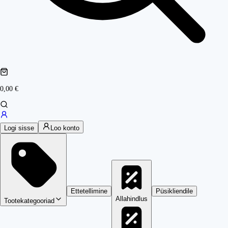
0,00 €
Logi sisse
Loo konto
Ettetellimine
Püsikliendile
Allahindlus
Tootekategooriad