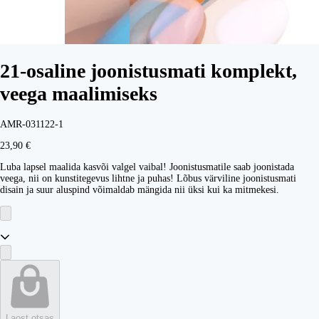
21-osaline joonistusmati komplekt,
veega maalimiseks
AMR-031122-1
23,90 €
Luba lapsel maalida kasvõi valgel vaibal! Joonistusmatile saab joonistada
veega, nii on kunstitegevus lihtne ja puhas! Lõbus värviline joonistusmati
disain ja suur aluspind võimaldab mängida nii üksi kui ka mitmekesi.
Laost otsas