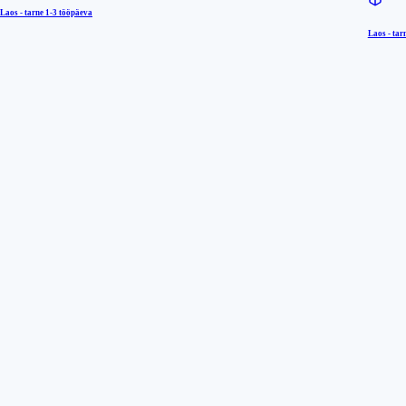
Laos - tarne
1-3 tööpäeva
Laos - tar