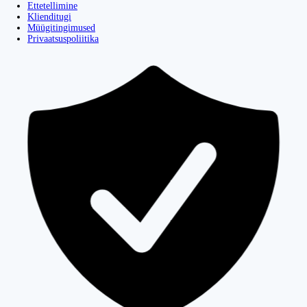
Ettetellimine
Klienditugi
Müügitingimused
Privaatsuspoliitika