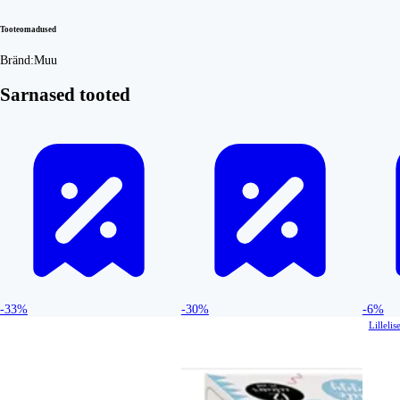
Tooteomadused
Bränd:
Muu
Sarnased tooted
-33%
-30%
-6%
Lillelis