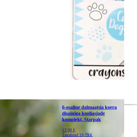
6-osaline dalmaatsia koera
disainiga kooliasjade
komplekt, Starpak
13,90 €
Tavahind:
19,79 €