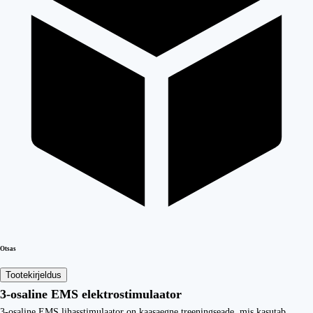
Otsas
Tootekirjeldus
3-osaline EMS elektrostimulaator
3-osaline EMS lihasstimulaator on kaasaegne treeningseade, mis kasutab