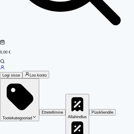
0,00 €
Logi sisse
Loo konto
Ettetellimine
Püsikliendile
Allahindlus
Tootekategooriad