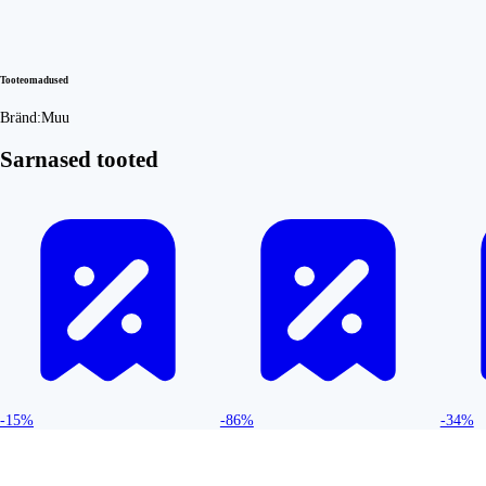
Tooteomadused
Bränd:
Muu
Sarnased tooted
-15%
-86%
-34%