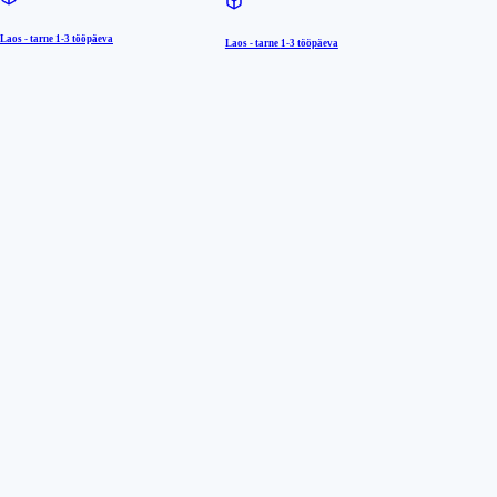
Laos - tarne
1-3 tööpäeva
Laos - tarne
1-3 tööpäeva