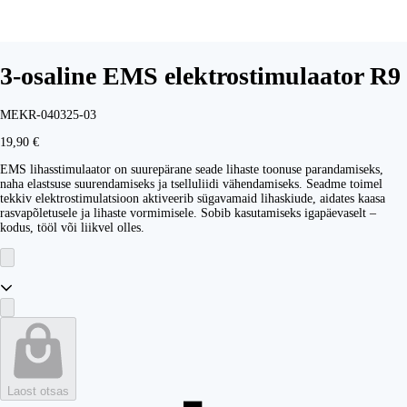
3-osaline EMS elektrostimulaator R9
MEKR-040325-03
19,90 €
EMS lihasstimulaator on suurepärane seade lihaste toonuse parandamiseks,
naha elastsuse suurendamiseks ja tselluliidi vähendamiseks. Seadme toimel
tekkiv elektrostimulatsioon aktiveerib sügavamaid lihaskiude, aidates kaasa
rasvapõletusele ja lihaste vormimisele. Sobib kasutamiseks igapäevaselt –
kodus, tööl või liikvel olles.
Laost otsas