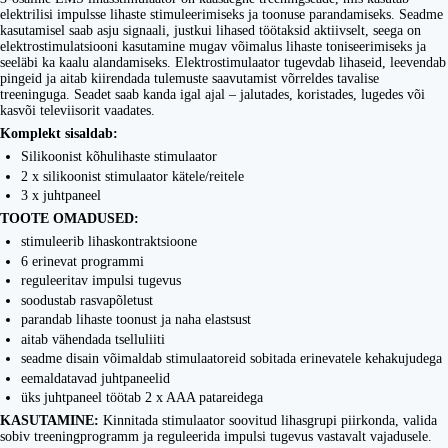
elektrilisi impulsse lihaste stimuleerimiseks ja toonuse parandamiseks. Seadme
kasutamisel saab asju signaali, justkui lihased töötaksid aktiivselt, seega on
elektrostimulatsiooni kasutamine mugav võimalus lihaste toniseerimiseks ja
seeläbi ka kaalu alandamiseks. Elektrostimulaator tugevdab lihaseid, leevendab
pingeid ja aitab kiirendada tulemuste saavutamist võrreldes tavalise
treeninguga. Seadet saab kanda igal ajal – jalutades, koristades, lugedes või
kasvõi televiisorit vaadates.
Komplekt sisaldab:
Silikoonist kõhulihaste stimulaator
2 x silikoonist stimulaator kätele/reitele
3 x juhtpaneel
TOOTE OMADUSED:
stimuleerib lihaskontraktsioone
6 erinevat programmi
reguleeritav impulsi tugevus
soodustab rasvapõletust
parandab lihaste toonust ja naha elastsust
aitab vähendada tselluliiti
seadme disain võimaldab stimulaatoreid sobitada erinevatele kehakujudega
eemaldatavad juhtpaneelid
üks juhtpaneel töötab 2 x AAA patareidega
KASUTAMINE:
Kinnitada stimulaator soovitud lihasgrupi piirkonda, valida
sobiv treeningprogramm ja reguleerida impulsi tugevus vastavalt vajadusele.