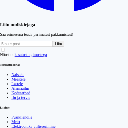
Liitu uudiskirjaga
Saa esimesena teada parimatest pakkumistest!
Liitu
Nõustun
kasutustingimustega
Tootekategooriad
Naistele
Meestele
Lastele
Aiamaailm
Kodutarbed
Ilu ja tervis
Lisainfo
Püsikliendile
Meist
Elektroonika utiliseerimine