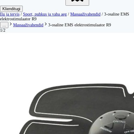
Klienditugi
Ilu ja tervis
/
Sport, puhkus ja vaba aeg
/
Massaaživahendid
/
3-osaline EMS
elektrostimulaator R9
...
Massaaživahendid
3-osaline EMS elektrostimulaator R9
1/2