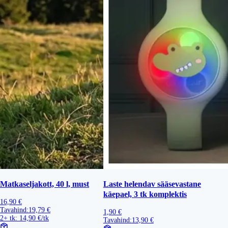
Matkaseljakott, 40 l, must
Laste helendav sääsevastane
käepael, 3 tk komplektis
16,90 €
Tavahind:
19,79 €
1,90 €
2+ tk: 14,90 €/tk
Tavahind:
13,90 €