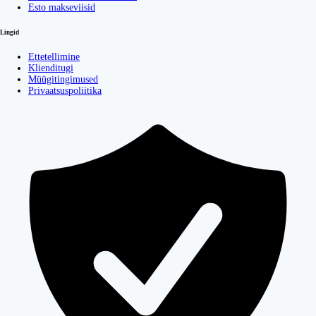
Esto makseviisid
Lingid
Ettetellimine
Klienditugi
Müügitingimused
Privaatsuspoliitika