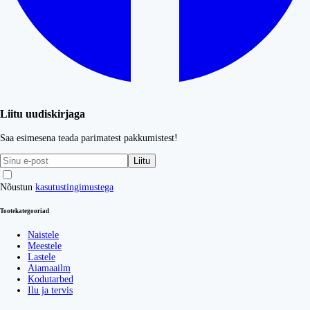
Liitu uudiskirjaga
Saa esimesena teada parimatest pakkumistest!
Liitu
Nõustun
kasutustingimustega
Tootekategooriad
Naistele
Meestele
Lastele
Aiamaailm
Kodutarbed
Ilu ja tervis