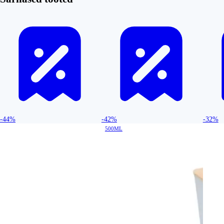
-44%
-42%
-32%
500ML