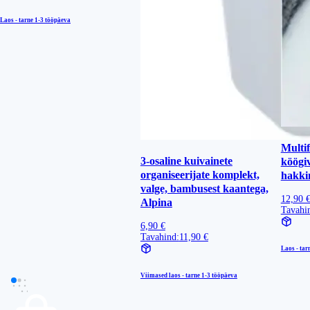
Laos - tarne
1-3 tööpäeva
Multi
3-osaline kuivainete
köögiv
organiseerijate komplekt,
hakki
valge, bambusest kaantega,
12,90 
Alpina
Tavahi
6,90 €
Tavahind:
11,90 €
Laos - tar
Viimased laos - tarne
1-3 tööpäeva