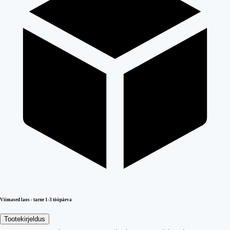
Viimased laos - tarne 1-3 tööpäeva
Tootekirjeldus