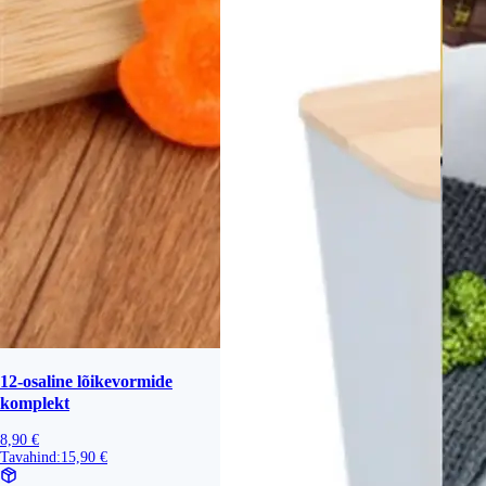
12-osaline lõikevormide
komplekt
8,90 €
Tavahind:
15,90 €