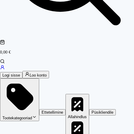
0,00 €
Logi sisse
Loo konto
Ettetellimine
Püsikliendile
Allahindlus
Tootekategooriad