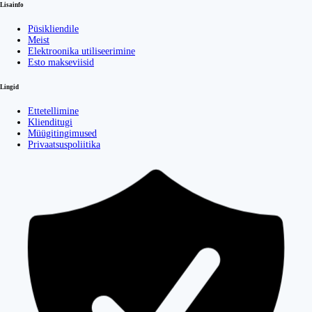
Lisainfo
Püsikliendile
Meist
Elektroonika utiliseerimine
Esto makseviisid
Lingid
Ettetellimine
Klienditugi
Müügitingimused
Privaatsuspoliitika