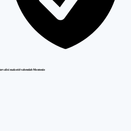
urvalisi makseid vahendab Montonio