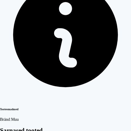
Tooteomadused
Bränd:
Muu
Sarnased tooted