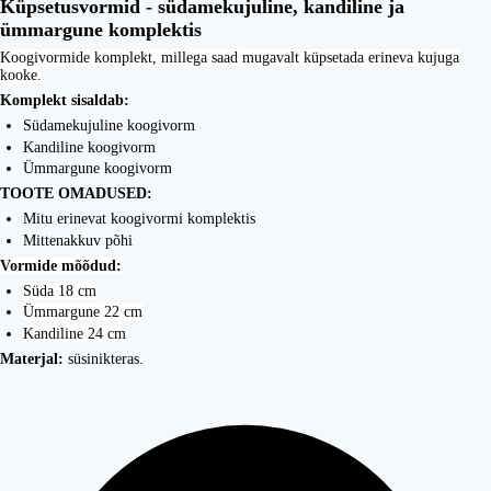
Küpsetusvormid - südamekujuline, kandiline ja
ümmargune komplektis
Koogivormide komplekt, millega saad mugavalt küpsetada erineva kujuga
kooke.
Komplekt sisaldab:
Südamekujuline koogivorm
Kandiline koogivorm
Ümmargune koogivorm
TOOTE OMADUSED:
Mitu erinevat koogivormi komplektis
Mittenakkuv põhi
Vormide mõõdud:
Süda 18 cm
Ümmargune 22 cm
Kandiline 24 cm
Materjal:
süsinikteras.