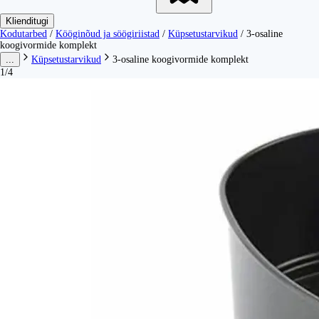
Klienditugi
Kodutarbed
/
Kööginõud ja söögiriistad
/
Küpsetustarvikud
/
3-osaline
koogivormide komplekt
...
Küpsetustarvikud
3-osaline koogivormide komplekt
1/4