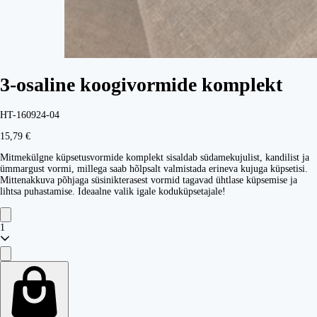
3-osaline koogivormide komplekt
HT-160924-04
15,79 €
Mitmekülgne küpsetusvormide komplekt sisaldab südamekujulist, kandilist ja
ümmargust vormi, millega saab hõlpsalt valmistada erineva kujuga küpsetisi.
Mittenakkuva põhjaga süsinikterasest vormid tagavad ühtlase küpsemise ja
lihtsa puhastamise. Ideaalne valik igale koduküpsetajale!
1