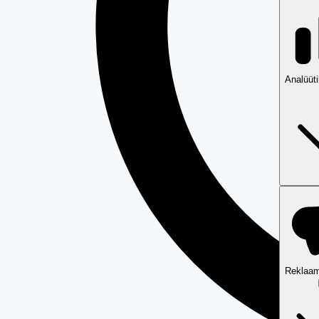
Analüüt
Reklaam