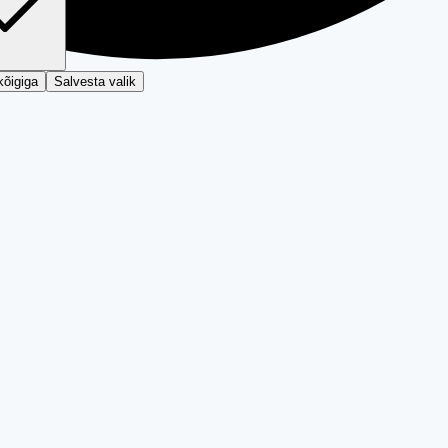
kõigiga
Salvesta valik