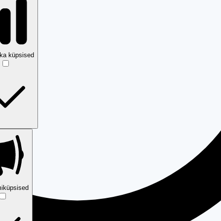
ika küpsised
iküpsised