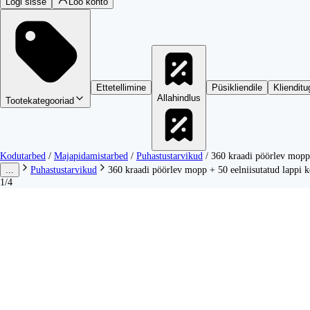
Logi sisse
Loo konto
Ettetellimine
Püsikliendile
Klienditu
Allahindlus
Tootekategooriad
Kodutarbed
/
Majapidamistarbed
/
Puhastustarvikud
/
360 kraadi pöörlev mopp 
...
Puhastustarvikud
360 kraadi pöörlev mopp + 50 eelniisutatud lappi 
1/4