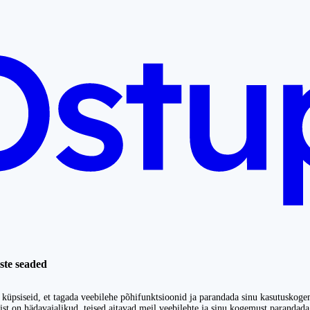
ste seaded
küpsiseid, et tagada veebilehe põhifunktsioonid ja parandada sinu kasutuskoge
st on hädavajalikud, teised aitavad meil veebilehte ja sinu kogemust parandada