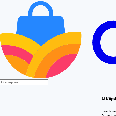
🍪
Küpsi
Kasutame 
Mõned nei