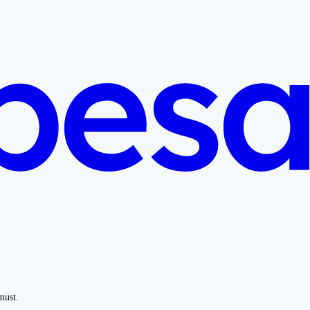
must.
.