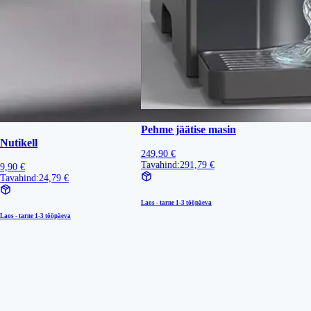
Pehme jäätise masin
Nutikell
249,90 €
Tavahind:
291,79 €
9,90 €
Tavahind:
24,79 €
Laos - tarne
1-3 tööpäeva
Laos - tarne
1-3 tööpäeva