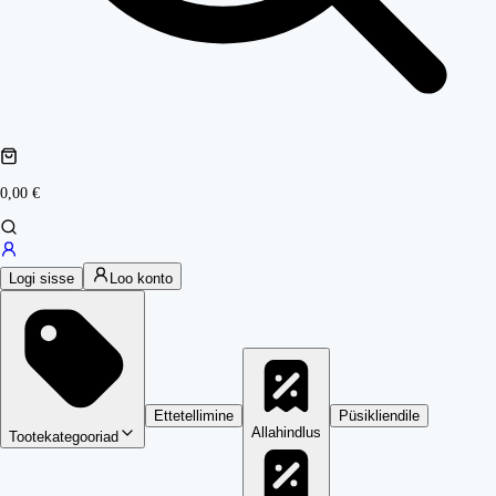
0,00 €
Logi sisse
Loo konto
Ettetellimine
Püsikliendile
Allahindlus
Tootekategooriad