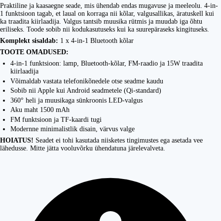
Praktiline ja kaasaegne seade, mis ühendab endas mugavuse ja meeleolu. 4-in-
1 funktsioon tagab, et laual on korraga nii kõlar, valgusallikas, äratuskell kui
ka traadita kiirlaadija. Valgus tantsib muusika rütmis ja muudab iga õhtu
eriliseks. Toode sobib nii kodukasutuseks kui ka suurepäraseks kingituseks.
Komplekt sisaldab:
1 x 4-in-1 Bluetooth kõlar
TOOTE OMADUSED:
4-in-1 funktsioon: lamp, Bluetooth-kõlar, FM-raadio ja 15W traadita
kiirlaadija
Võimaldab vastata telefonikõnedele otse seadme kaudu
Sobib nii Apple kui Android seadmetele (Qi-standard)
360° heli ja muusikaga sünkroonis LED-valgus
Aku maht 1500 mAh
FM funktsioon ja TF-kaardi tugi
Modernne minimalistlik disain, värvus valge
HOIATUS!
Seadet ei tohi kasutada niisketes tingimustes ega asetada vee
lähedusse. Mitte jätta vooluvõrku ühendatuna järelevalveta.