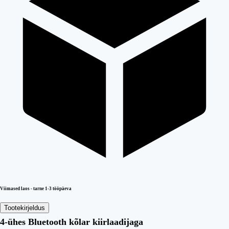
Viimased laos - tarne 1-3 tööpäeva
Tootekirjeldus
4-ühes Bluetooth kõlar kiirlaadijaga