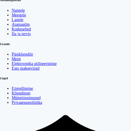
Tootekategooriad
Naistele
Meestele
Lastele
Aiamaailm
Kodutarbed
Ilu ja tervis
Lisainfo
Püsikliendile
Meist
Elektroonika utiliseerimine
Esto makseviisid
Lingid
Ettetellimine
Klienditugi
Müügitingimused
Privaatsuspoliitika