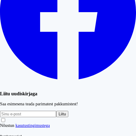
Liitu uudiskirjaga
Saa esimesena teada parimatest pakkumistest!
Liitu
Nõustun
kasutustingimustega