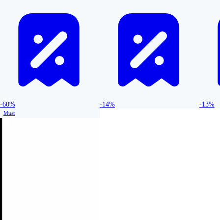
-60%
-14%
-13%
Must