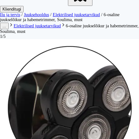
Klienditugi
Ilu ja tervis
/
Juuksehooldus
/
Elektrilised juuksetarvikud
/
6-osaline
juukselõikur ja habemetrimmer, Soulima, must
...
Elektrilised juuksetarvikud
6-osaline juukselõikur ja habemetrimmer,
Soulima, must
1/5