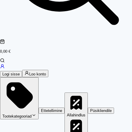
0,00 €
Logi sisse
Loo konto
Ettetellimine
Püsikliendile
Allahindlus
Tootekategooriad