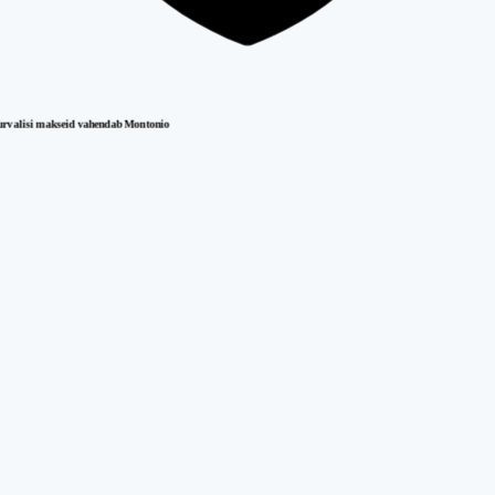
urvalisi makseid vahendab Montonio