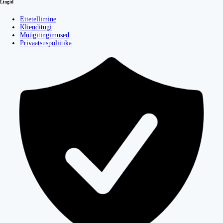
Lingid
Ettetellimine
Klienditugi
Müügitingimused
Privaatsuspoliitika