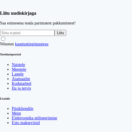
Liitu uudiskirjaga
Saa esimesena teada parimatest pakkumistest!
Liitu
Nõustun
kasutustingimustega
Tootekategooriad
Naistele
Meestele
Lastele
Aiamaailm
Kodutarbed
Ilu ja tervis
Lisainfo
Püsikliendile
Meist
Elektroonika utiliseerimine
Esto makseviisid