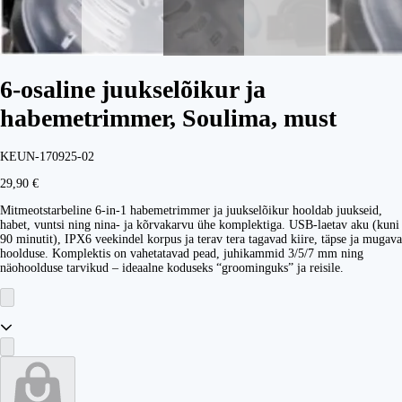
6-osaline juukselõikur ja
habemetrimmer, Soulima, must
KEUN-170925-02
29,90 €
Mitmeotstarbeline 6-in-1 habemetrimmer ja juukselõikur hooldab juukseid,
habet, vuntsi ning nina- ja kõrvakarvu ühe komplektiga. USB-laetav aku (kuni
90 minutit), IPX6 veekindel korpus ja terav tera tagavad kiire, täpse ja mugava
hoolduse. Komplektis on vahetatavad pead, juhikammid 3/5/7 mm ning
näohoolduse tarvikud – ideaalne koduseks “groominguks” ja reisile.