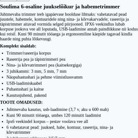
Soulima 6-osaline juukselõikur ja habemetrimmer
Juhtmevaba trimmer teeb igapäevase hoolduse lihtsaks: vahetatavad pead
juustele, habemele, kontuuridele ning nina- ja kõrvakarvadele; raseerija ja
täpistrimmer aitavad vormida selged piirjooned. IPX6 veekindlus lubab
korpuse jooksva vee all loputada, USB-laadimine annab paindlikkuse nii kodus
kui reisil. Kuni 90 minutit tööaega ja ergonoomiline käepide tagavad kindla
haarde ning puhta lõikevuugi.
Komplekt sisaldab:
Trimmer/raseerija korpus
Raseerija pea ja täpistrimmeri pea
Nina- ja kõrvatrimmeri pea (kaitsekorgiga)
3 juhikammi: 3 mm, 5 mm, 7 mm
Näopuhastushari ja pehme viimistlussvamm
USB-laadimiskaabel
Puhastushari ja kaitse
Kasutusjuhend, pakend
TOOTE OMADUSED:
Juhtmevaba kasutus, usb-laadimine (3,7 v, aku u 600 mah)
Kuni 90 minutit tööaega, umbes 120 minutit laadimist
Ipx6 veekindel korpus – pestav voolava vee all
6 vahetatavat pead: juuksed, habe, kontuur, raseerija, nina- ja
kõrvatrimmer