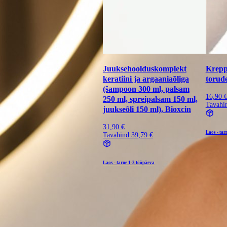
Juuksehoolduskomplekt
Krepp-
keratiini ja argaaniaõliga
torud
(šampoon 300 ml, palsam
16,90 
250 ml, spreipalsam 150 ml,
Tavahi
juukseõli 150 ml), Bioxcin
31,90 €
Laos - tar
Tavahind:
39,79 €
Laos - tarne
1-3 tööpäeva