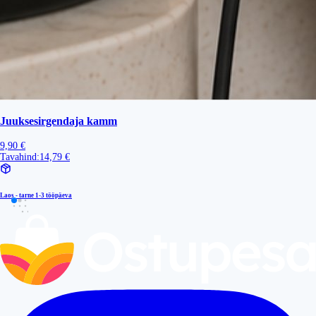
Juuksesirgendaja kamm
9,90 €
Tavahind:
14,79 €
Laos - tarne
1-3 tööpäeva