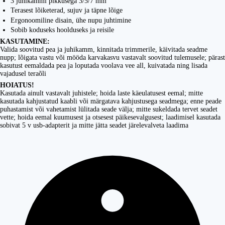
3 juhikammi pikkusega 3/5/7 mm
Terasest lõiketerad, sujuv ja täpne lõige
Ergonoomiline disain, ühe nupu juhtimine
Sobib koduseks hoolduseks ja reisile
KASUTAMINE:
Valida soovitud pea ja juhikamm, kinnitada trimmerile, käivitada seadme
nupp; lõigata vastu või mööda karvakasvu vastavalt soovitud tulemusele; pärast
kasutust eemaldada pea ja loputada voolava vee all, kuivatada ning lisada
vajadusel teraõli
HOIATUS!
Kasutada ainult vastavalt juhistele; hoida laste käeulatusest eemal; mitte
kasutada kahjustatud kaabli või märgatava kahjustusega seadmega; enne peade
puhastamist või vahetamist lülitada seade välja; mitte sukeldada tervet seadet
vette; hoida eemal kuumusest ja otsesest päikesevalgusest; laadimisel kasutada
sobivat 5 v usb-adapterit ja mitte jätta seadet järelevalveta laadima