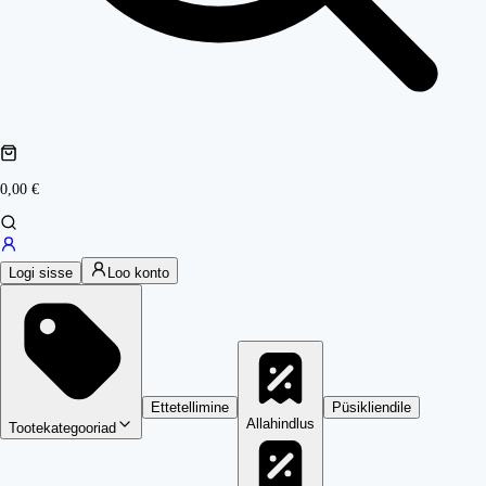
0,00 €
Logi sisse
Loo konto
Ettetellimine
Püsikliendile
Allahindlus
Tootekategooriad