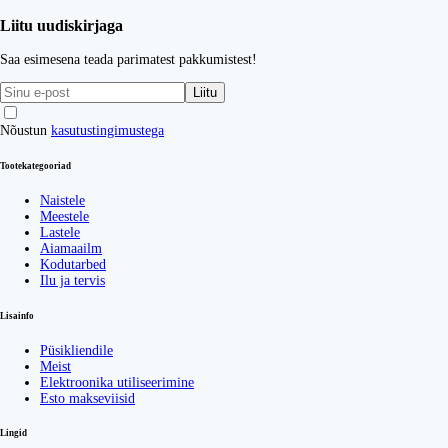
Liitu uudiskirjaga
Saa esimesena teada parimatest pakkumistest!
Liitu
Nõustun
kasutustingimustega
Tootekategooriad
Naistele
Meestele
Lastele
Aiamaailm
Kodutarbed
Ilu ja tervis
Lisainfo
Püsikliendile
Meist
Elektroonika utiliseerimine
Esto makseviisid
Lingid