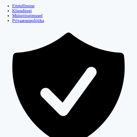
Ettetellimine
Klienditugi
Müügitingimused
Privaatsuspoliitika