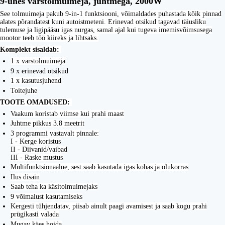
9-ühes varstolmuimeja, juhtmega, 2000W
See tolmuimeja pakub 9-in-1 funktsiooni, võimaldades puhastada kõik pinnad
alates põrandatest kuni autoistmeteni. Erinevad otsikud tagavad täiusliku
tulemuse ja ligipääsu igas nurgas, samal ajal kui tugeva imemisvõimsusega
mootor teeb töö kiireks ja lihtsaks.
Komplekt sisaldab:
1 x varstolmuimeja
9 x erinevad otsikud
1 x kasutusjuhend
Toitejuhe
TOOTE OMADUSED:
Vaakum koristab viimse kui prahi maast
Juhtme pikkus 3.8 meetrit
3 programmi vastavalt pinnale:
I - Kerge koristus
II - Diivanid/vaibad
III - Raske mustus
Multifunktsionaalne, sest saab kasutada igas kohas ja olukorras
Ilus disain
Saab teha ka käsitolmuimejaks
9 võimalust kasutamiseks
Kergesti tühjendatav, piisab ainult paagi avamisest ja saab kogu prahi
prügikasti valada
Mugav käes hoida