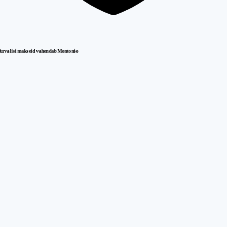
urvalisi makseid vahendab Montonio