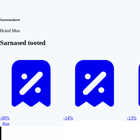
Tooteomadused
Bränd:
Muu
Sarnased tooted
-60%
-14%
-13%
Must