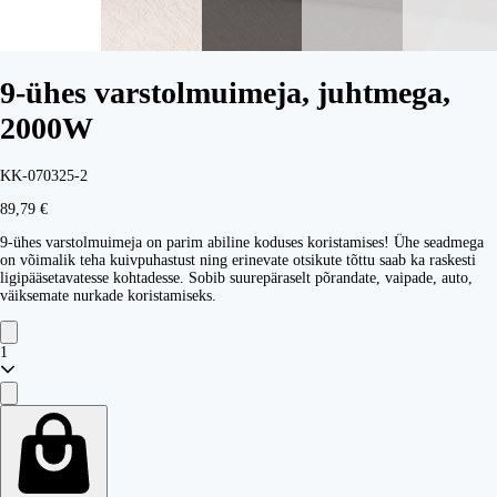
9-ühes varstolmuimeja, juhtmega,
2000W
KK-070325-2
89,79 €
9-ühes varstolmuimeja on parim abiline koduses koristamises! Ühe seadmega
on võimalik teha kuivpuhastust ning erinevate otsikute tõttu saab ka raskesti
ligipääsetavatesse kohtadesse. Sobib suurepäraselt põrandate, vaipade, auto,
väiksemate nurkade koristamiseks.
1