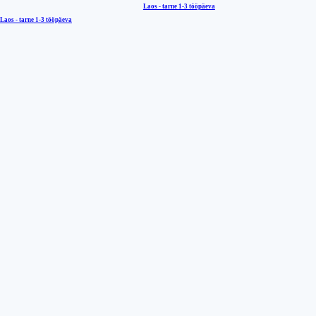
Laos - tarne
1-3 tööpäeva
Laos - tarne
1-3 tööpäeva