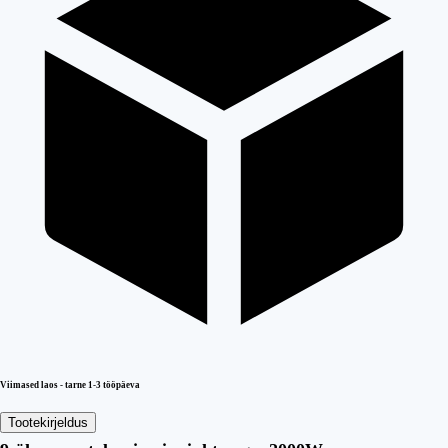
Viimased laos - tarne 1-3 tööpäeva
Tootekirjeldus