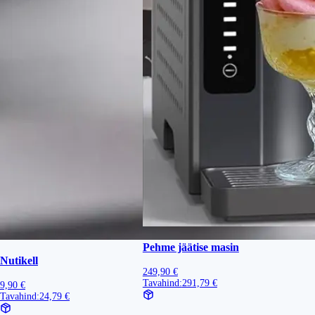
Pehme jäätise masin
Nutikell
249,90 €
Tavahind:
291,79 €
9,90 €
Tavahind:
24,79 €