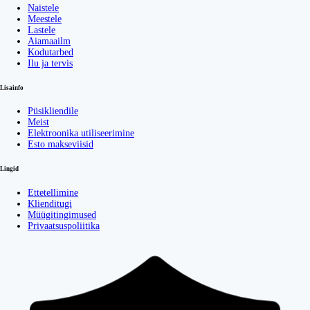
Naistele
Meestele
Lastele
Aiamaailm
Kodutarbed
Ilu ja tervis
Lisainfo
Püsikliendile
Meist
Elektroonika utiliseerimine
Esto makseviisid
Lingid
Ettetellimine
Klienditugi
Müügitingimused
Privaatsuspoliitika