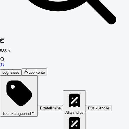
0,00 €
Logi sisse
Loo konto
Ettetellimine
Püsikliendile
Allahindlus
Tootekategooriad