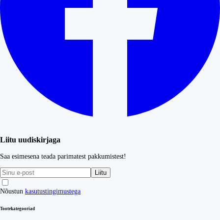
Liitu uudiskirjaga
Saa esimesena teada parimatest pakkumistest!
Liitu
Nõustun
kasutustingimustega
Tootekategooriad