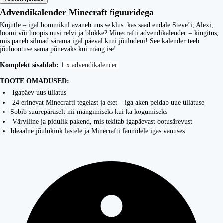
Advendikalender Minecraft figuuridega
Kujutle – igal hommikul avaneb uus seiklus: kas saad endale Steve’i, Alexi,
loomi või hoopis uusi relvi ja blokke? Minecrafti advendikalender = kingitus,
mis paneb silmad särama igal päeval kuni jõuludeni! See kalender teeb
jõuluootuse sama põnevaks kui mäng ise!
Komplekt sisaldab:
1 x advendikalender.
TOOTE OMADUSED:
Igapäev uus üllatus
24 erinevat Minecrafti tegelast ja eset – iga aken peidab uue üllatuse
Sobib suurepäraselt nii mängimiseks kui ka kogumiseks
Värviline ja pidulik pakend, mis tekitab igapäevast ootusärevust
Ideaalne jõulukink lastele ja Minecrafti fännidele igas vanuses