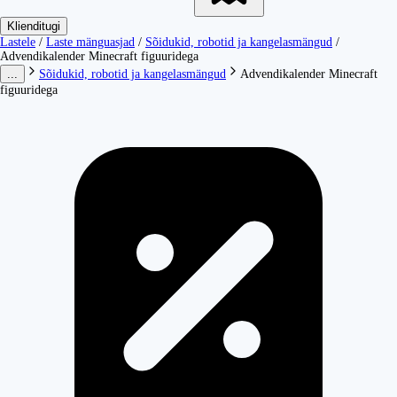
Klienditugi
Lastele
/
Laste mänguasjad
/
Sõidukid, robotid ja kangelasmängud
/
Advendikalender Minecraft figuuridega
...
Sõidukid, robotid ja kangelasmängud
Advendikalender Minecraft
figuuridega