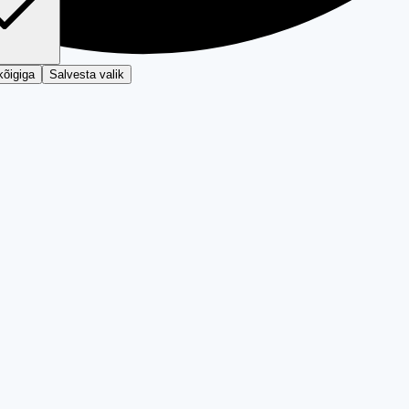
kõigiga
Salvesta valik