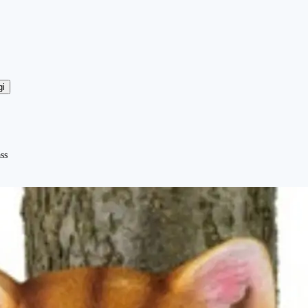
gi
ss