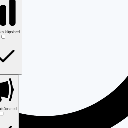
ika küpsised
iküpsised