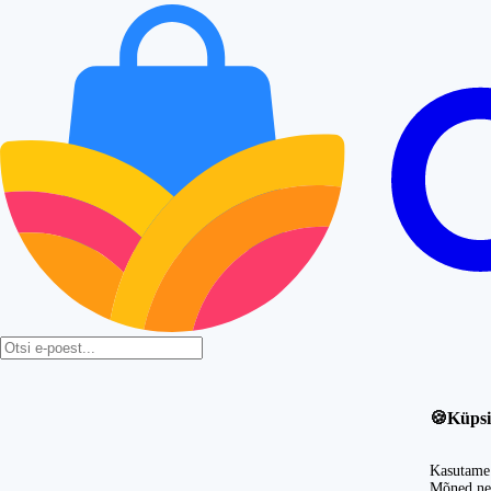
🍪
Küpsi
Kasutame 
Mõned nei