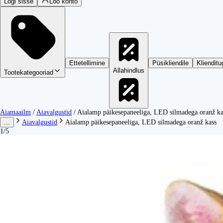
Logi sisse
Loo konto
Ettetellimine
Püsikliendile
Klienditu
Allahindlus
Tootekategooriad
Aiamaailm
/
Aiavalgustid
/
Aialamp päikesepaneeliga, LED silmadega oranž ka
...
Aiavalgustid
Aialamp päikesepaneeliga, LED silmadega oranž kass
1/5