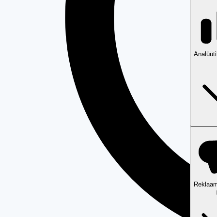
Analüüt
Reklaam