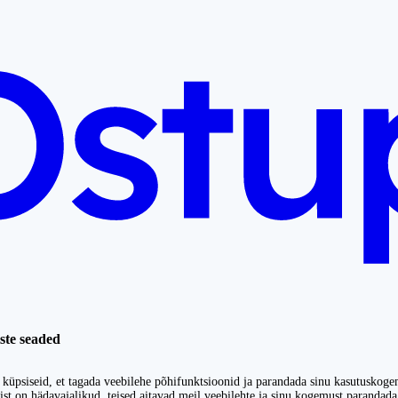
ste seaded
küpsiseid, et tagada veebilehe põhifunktsioonid ja parandada sinu kasutuskoge
st on hädavajalikud, teised aitavad meil veebilehte ja sinu kogemust parandada