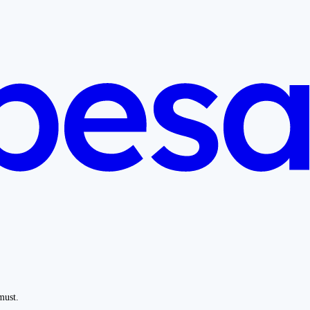
must.
.