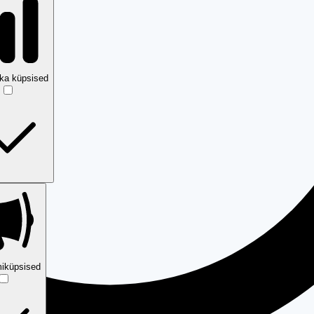
ika küpsised
iküpsised