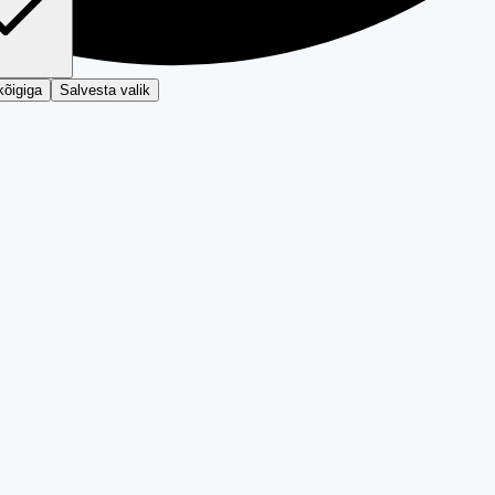
kõigiga
Salvesta valik