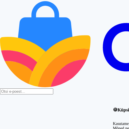
🍪
Küpsi
Kasutame 
Mõned nei