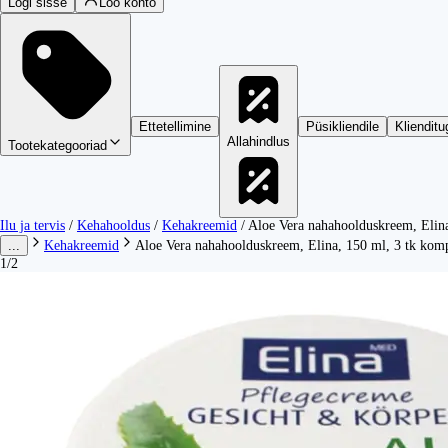
Logi sisse
Loo konto
Ettetellimine
Püsikliendile
Klienditu
Allahindlus
Tootekategooriad
Ilu ja tervis
/
Kehahooldus
/
Kehakreemid
/
Aloe Vera nahahoolduskreem, Elina
...
Kehakreemid
Aloe Vera nahahoolduskreem, Elina, 150 ml, 3 tk komp
1/2