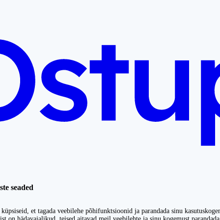
ste seaded
küpsiseid, et tagada veebilehe põhifunktsioonid ja parandada sinu kasutuskoge
st on hädavajalikud, teised aitavad meil veebilehte ja sinu kogemust parandada