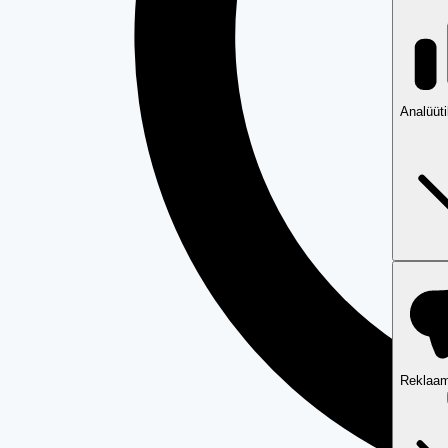
Analüüt
Reklaam