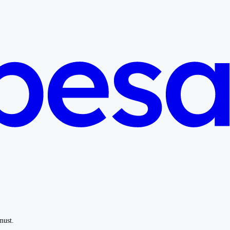
must.
.