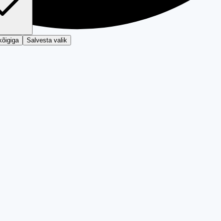
kõigiga
Salvesta valik