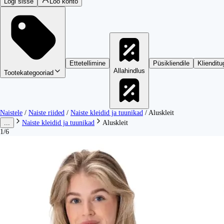
Logi sisse
Loo konto
Ettetellimine
Püsikliendile
Klienditu
Allahindlus
Tootekategooriad
Naistele
/
Naiste riided
/
Naiste kleidid ja tuunikad
/
Aluskleit
...
Naiste kleidid ja tuunikad
Aluskleit
1/6