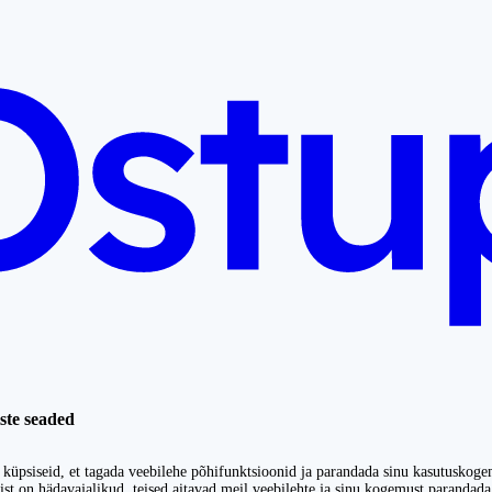
ste seaded
küpsiseid, et tagada veebilehe põhifunktsioonid ja parandada sinu kasutuskoge
st on hädavajalikud, teised aitavad meil veebilehte ja sinu kogemust parandada