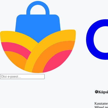
🍪
Küpsi
Kasutame 
Mõned nei