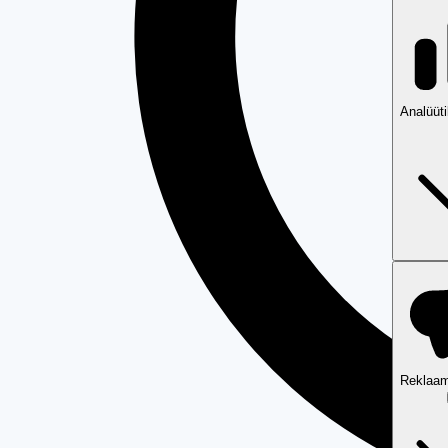
Analüüt
Reklaam