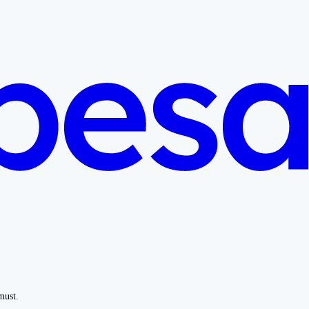
must.
.