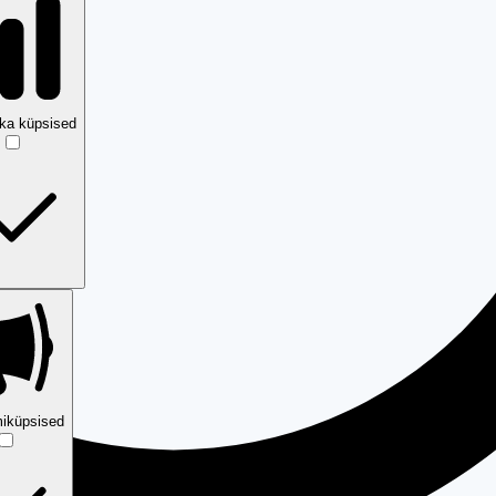
ika küpsised
iküpsised