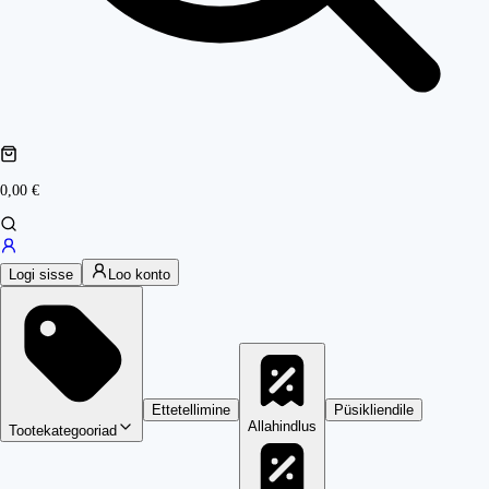
0,00 €
Logi sisse
Loo konto
Ettetellimine
Püsikliendile
Allahindlus
Tootekategooriad