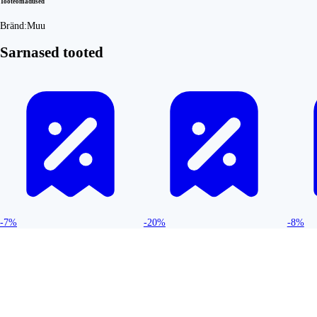
Tooteomadused
Bränd:
Muu
Sarnased tooted
-7%
-20%
-8%