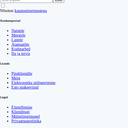
Nõustun
kasutustingimustega
Tootekategooriad
Naistele
Meestele
Lastele
Aiamaailm
Kodutarbed
Ilu ja tervis
Lisainfo
Püsikliendile
Meist
Elektroonika utiliseerimine
Esto makseviisid
Lingid
Ettetellimine
Klienditugi
Müügitingimused
Privaatsuspoliitika