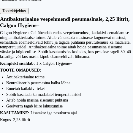
Tootekirjeldus
Antibakteriaalne veepehmendi pesumaslnale, 2,25 liitrit,
Calgon Hygiene+
Calgon Hygiene+ Gel ühendab endas veepehmenduse, katlakivi eemaldamise
ning antibakteriaalse toime. Aitab vähendada masinasse kogunevat mustust,
eemaldada ebameeldivaid lõhnu ja tagada puhtama pesutulemuse ka madalatel
temperatuuridel. Antibakteriaalne toime aitab hoida pesumasina sisemuse
värske ja hügieenilise. Sobib kasutamiseks kodudes, kus pestakse sageli 30–40
kraadiga või kus masin kipub ebameeldivalt lõhnama.
Komplekt sisaldab:
1 x Calgon Hygiene+
TOOTE OMADUSED:
Antibakteriaalne toime
Neutraliseerib pesumasina halba lõhna
Ennetab katlakivi teket
Sobib kasutada ka madalatel temperatuuridel
Aitab hoida masina sisemust puhtana
Geelvorm tagab kiire lahustumise
KASUTAMINE:
Lisatakse iga pesukorra ajal.
Kogus: 2,25 liitrit