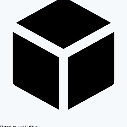
Viimased laos - tarne 1-3 tööpäeva