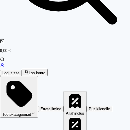
0,00 €
Logi sisse
Loo konto
Ettetellimine
Püsikliendile
Allahindlus
Tootekategooriad