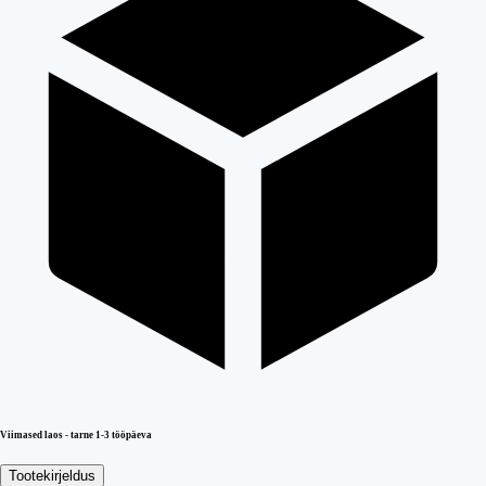
Viimased laos - tarne 1-3 tööpäeva
Tootekirjeldus