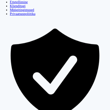
Ettetellimine
Klienditugi
Müügitingimused
Privaatsuspoliitika