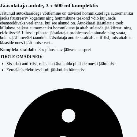
Jääsulataja autole, 3 x 600 ml komplektis
Jäätunud autoklaasidega võitlemine on talvistel hommikutel iga autoomaniku
jaoks frustreeriv kogemus ning hommikune teekond võib kujuneda
ebameeldivaks veel enne, kui see alanud on. Autoklaasi jääsulataja toob
killukese päikest autoomaniku hommikusse ja aitab sulatada jää kiiresti ning
efektiivselt! Lihtsalt pihusta jääsulatajat probleemsele pinnale ning vaata,
kuidas jää imeväel taandub. Jääsulataja autole sisaldab antifriisi, mis aitab ka
klaaside uuesti jäätumise vastu.
Komplekt sisaldab:
3 x pihustatav jäävastane sprei.
TOOTE OMADUSED:
Sisaldab antifriisi, mis aitab ära hoida pindade uuesti jäätumise
Eemaldab efektiivselt nii jää kui ka härmatise