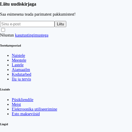
Liitu uudiskirjaga
Saa esimesena teada parimatest pakkumistest!
Liitu
Nõustun
kasutustingimustega
Tootekategooriad
Naistele
Meestele
Lastele
Aiamaailm
Kodutarbed
Ilu ja tervis
Lisainfo
Püsikliendile
Meist
Elektroonika utiliseerimine
Esto makseviisid
Lingid