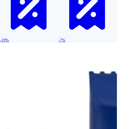
-19%
-7%