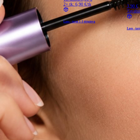
2+ tk: 6,90 €/tk
3,90 €
Tavahi
Laos - tarne
1-3 tööpäeva
Laos - tar