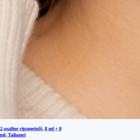
2-osaline ripsmetušš, 8 ml + 8
ml, Tailamei