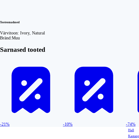
Tooteomadused
Värvitoon:
Ivory, Natural
Bränd:
Muu
Sarnased tooted
-21%
-10%
-74%
Hall
Kastan