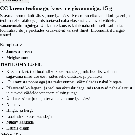
CC kreem teolimaga, koos meigisvammiga, 15 g
Saavuta loomulikult särav jume iga päev! Kreem on rikastatud kollageeni ja
teolima ekstraktidega, mis toetavad naha elastsust ja aitavad võidelda
vananemisilmingutega. Unikaalne koostis katab naha ühtlaselt, säilitades
loomuliku ilu ja pakkudes kauakestvat värsket ilmet. Lloomulik ilu algab
sinust!
Komplektis:
Jumestuskreem
Meigisvamm
TOOTE OMADUSED:
Kreem rikastatud looduslike koostisosadega, mis hoolitsevad naha
sügavama niisutuse eest, jättes selle elastseks ja pehmeks
Ei ummista poore ega jäta raskustunnet, võimaldades nahal hingata
Rikastatud kollageeni ja teolima ekstraktidega, mis toetavad naha elastsust
ja aitavad võidelda vananemisilmingutega
Ühtlane, särav jume ja terve naha tunne iga päev!
Niisutav
Hingav ja kerge
Looduslike koostisosadega
Mugav kasutada
Kaunis disain