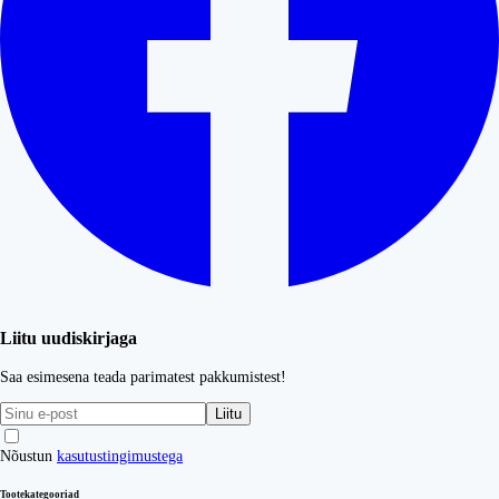
Liitu uudiskirjaga
Saa esimesena teada parimatest pakkumistest!
Liitu
Nõustun
kasutustingimustega
Tootekategooriad