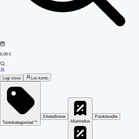
0,00 €
Logi sisse
Loo konto
Ettetellimine
Püsikliendile
Allahindlus
Tootekategooriad