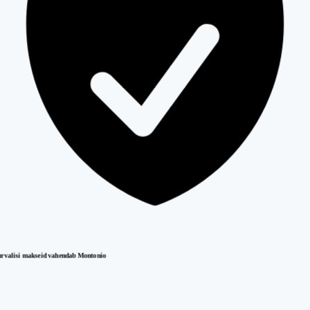
urvalisi makseid vahendab Montonio