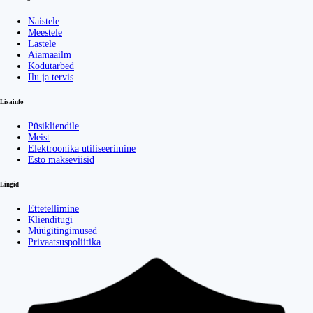
Naistele
Meestele
Lastele
Aiamaailm
Kodutarbed
Ilu ja tervis
Lisainfo
Püsikliendile
Meist
Elektroonika utiliseerimine
Esto makseviisid
Lingid
Ettetellimine
Klienditugi
Müügitingimused
Privaatsuspoliitika