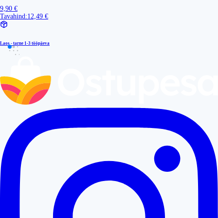
9,90 €
Tavahind:
12,49 €
Laos - tarne
1-3 tööpäeva