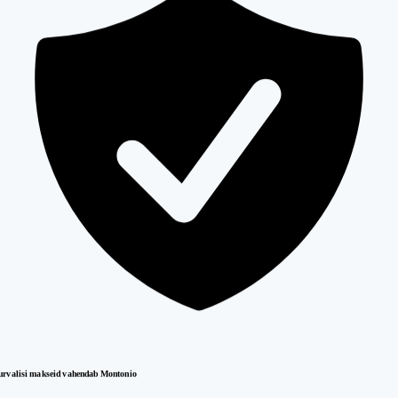
urvalisi makseid vahendab Montonio