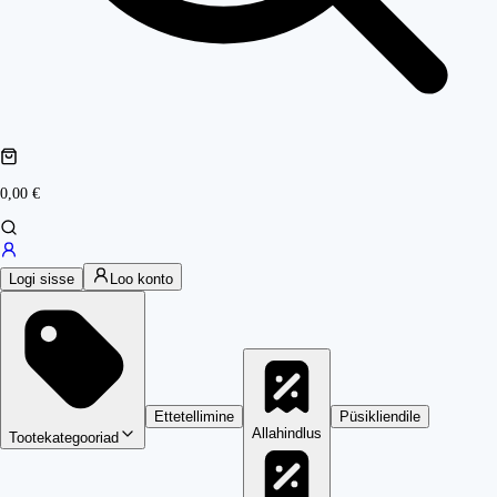
0,00 €
Logi sisse
Loo konto
Ettetellimine
Püsikliendile
Allahindlus
Tootekategooriad