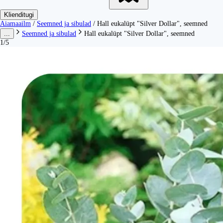
Klienditugi
Aiamaailm
/
Seemned ja sibulad
/
Hall eukalüpt "Silver Dollar", seemned
...
Seemned ja sibulad
Hall eukalüpt "Silver Dollar", seemned
1/5