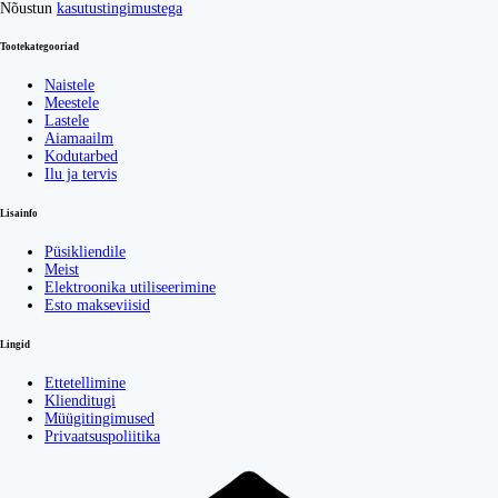
Nõustun
kasutustingimustega
Tootekategooriad
Naistele
Meestele
Lastele
Aiamaailm
Kodutarbed
Ilu ja tervis
Lisainfo
Püsikliendile
Meist
Elektroonika utiliseerimine
Esto makseviisid
Lingid
Ettetellimine
Klienditugi
Müügitingimused
Privaatsuspoliitika