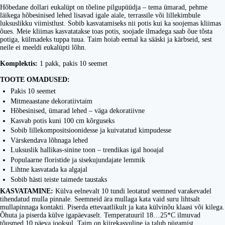
Hõbedane dollari eukalüpt on tõeline pilgupüüdja – tema ümarad, pehme
läikega hõbesinised lehed lisavad igale aiale, terrassile või lillekimbule
luksuslikku viimistlust. Sobib kasvatamiseks nii potis kui ka soojemas kliimas
õues. Meie kliimas kasvatatakse toas potis, soojade ilmadega saab õue tõsta
potiga, külmadeks tuppa tuua. Taim hoiab eemal ka sääski ja kärbseid, sest
neile ei meeldi eukalüpti lõhn.
Komplektis:
1 pakk, pakis 10 seemet
TOOTE OMADUSED:
Pakis 10 seemet
Mitmeaastane dekoratiivtaim
Hõbesinised, ümarad lehed – väga dekoratiivne
Kasvab potis kuni 100 cm kõrguseks
Sobib lillekompositsioonidesse ja kuivatatud kimpudesse
Värskendava lõhnaga lehed
Luksuslik hallikas-sinine toon – trendikas igal hooajal
Populaarne floristide ja sisekujundajate lemmik
Lihtne kasvatada ka algajal
Sobib hästi teiste taimede taustaks
KASVATAMINE:
Külva eelnevalt 10 tundi leotatud seemned varakevadel
tihendatud mulla pinnale. Seemneid ära mullaga kata vaid suru lihtsalt
mullapinnaga kontakti. Piserda ettevaatlikult ja kata külvinõu klaasi või kilega.
Õhuta ja piserda külve igapäevaselt. Temperatuuril 18…25*C ilmuvad
tõusmed 10 päeva jooksul. Taim on kiirekasvuline ja talub pügamist.