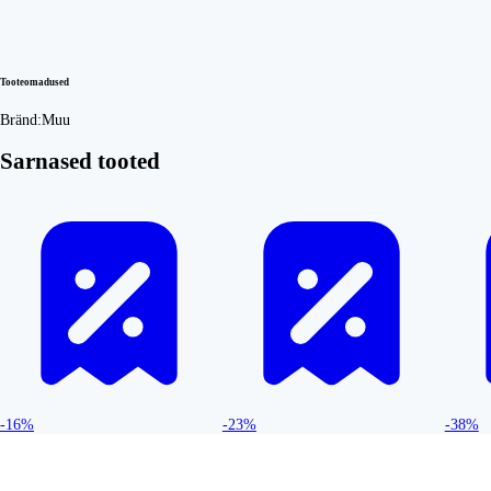
Tooteomadused
Bränd:
Muu
Sarnased tooted
-16%
-23%
-38%