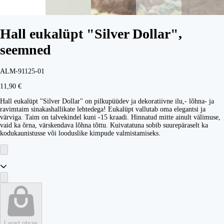
Hall eukalüpt "Silver Dollar",
seemned
ALM-91125-01
11,90 €
Hall eukalüpt "Silver Dollar" on pilkupüüdev ja dekoratiivne ilu,- lõhna- ja
ravimtaim sinakashallikate lehtedega! Eukalüpt vallutab oma elegantsi ja
värviga. Taim on talvekindel kuni -15 kraadi. Hinnatud mitte ainult välimuse,
vaid ka õrna, värskendava lõhna tõttu. Kuivatatuna sobib suurepäraselt ka
kodukaunistusse või looduslike kimpude valmistamiseks.
Laost otsas