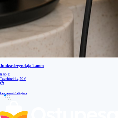
Juuksesirgendaja kamm
9,90 €
Tavahind:
14,79 €
Laos - tarne
1-3 tööpäeva