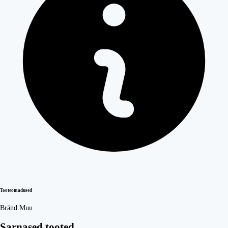
Tooteomadused
Bränd:
Muu
Sarnased tooted