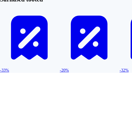
-33%
-20%
-32%