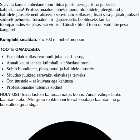
Saavuta kaunis hõbedane toon lihtsa juuste pesuga, ilma juukseid
kahjustamata! Professionaalne hõbešampoon blondidele, pleegitatud ja
hallidele juustele neutraliseerib soovimatu kollasuse, lisab sära ja jätab juuksed
siidiselt pehmeks. Ideaalne nii igapäevaseks hoolduseks kui ka
tooniparanduseks pärast värvimist. Täiuslik blond toon on vaid ühe pesu
kaugusel!
Komplekt sisaldab:
2 x 200 ml hõbešampoon.
TOOTE OMADUSED:
Eemaldab kollase varjundi juba paari pesuga
Annab kauni jaheda külmhalli / hõbedase tooni
Sobib blondidele, pleegitatud ja hallidele juustele
Muudab juuksed säravaks, elavaks ja terveks
Õrn juustele – ei kuivata ega kahjusta
Professionaalne tulemus kodus!
HOIATUS!
Hoida lastele kättesaamatus kohas. Ainult välispidiseks
kasutamiseks. Allergilise reaktsiooni korral lõpetage kasutamine ja
konsulteerige arstiga.