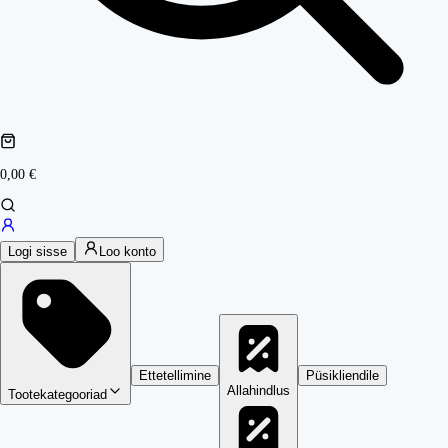
0,00 €
Logi sisse
Loo konto
Ettetellimine
Püsikliendile
Allahindlus
Tootekategooriad