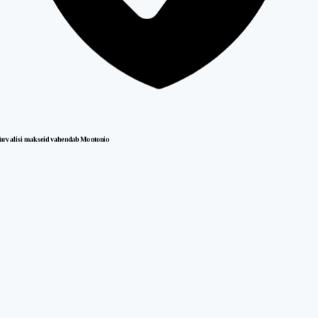
urvalisi makseid vahendab Montonio