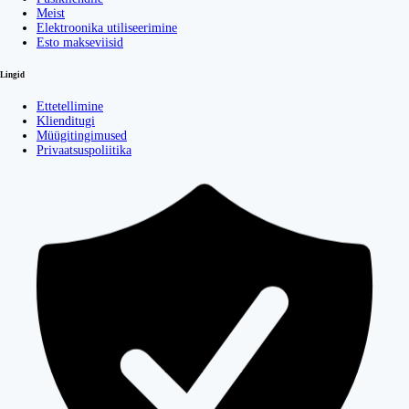
Meist
Elektroonika utiliseerimine
Esto makseviisid
Lingid
Ettetellimine
Klienditugi
Müügitingimused
Privaatsuspoliitika