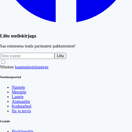
Liitu uudiskirjaga
Saa esimesena teada parimatest pakkumistest!
Liitu
Nõustun
kasutustingimustega
Tootekategooriad
Naistele
Meestele
Lastele
Aiamaailm
Kodutarbed
Ilu ja tervis
Lisainfo
Püsikliendile