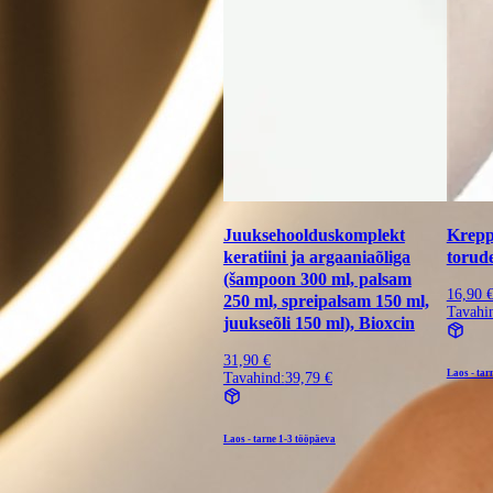
Juuksehoolduskomplekt
Krepp-
keratiini ja argaaniaõliga
torud
(šampoon 300 ml, palsam
16,90 
250 ml, spreipalsam 150 ml,
Tavahi
juukseõli 150 ml), Bioxcin
31,90 €
Laos - tar
Tavahind:
39,79 €
Laos - tarne
1-3 tööpäeva