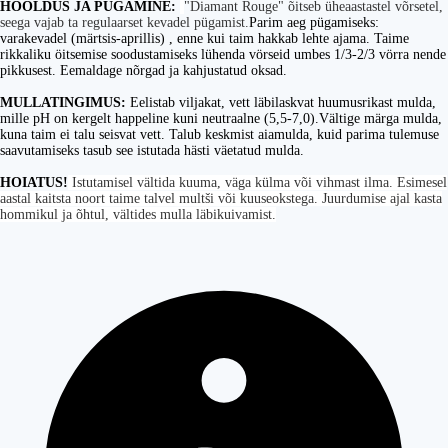
HOOLDUS JA PÜGAMINE:
"Diamant Rouge" õitseb üheaastastel võrsetel,
seega vajab ta regulaarset kevadel pügamist.
Parim aeg pügamiseks:
varakevadel (märtsis-aprillis) , enne kui taim hakkab lehte ajama. Taime
rikkaliku öitsemise soodustamiseks lühenda vörseid umbes 1/3-2/3 vörra nende
pikkusest. Eemaldage nõrgad ja kahjustatud oksad.
MULLATINGIMUS:
Eelistab viljakat, vett läbilaskvat huumusrikast mulda,
mille pH on kergelt happeline kuni neutraalne (5,5-7,0).Vältige märga mulda,
kuna taim ei talu seisvat vett. Talub keskmist aiamulda, kuid parima tulemuse
saavutamiseks tasub see istutada hästi väetatud mulda.
HOIATUS!
Istutamisel vältida kuuma, väga külma või vihmast ilma. Esimesel
aastal kaitsta noort taime talvel multši või kuuseokstega. Juurdumise ajal kasta
hommikul ja õhtul, vältides mulla läbikuivamist.