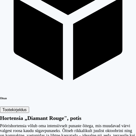
Otsas
Tootekirjeldus
Hortensia „Diamant Rouge", potis
Pöörishortensia võlub oma intensiivselt punaste õitega, mis muudavad värvi
valgest roosa kaudu sügavpunaseks. Õitseb rikkalikult juulist oktoobrini ning
on kompaktne, vastupidav ja lihtne kasvatada – ideaalne nii aeda, terrassile kui