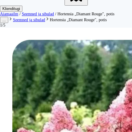
Klienditugi
Aiamaailm
/
Seemned ja sibulad
/
Hortensia „Diamant Rouge", potis
...
Seemned ja sibulad
Hortensia „Diamant Rouge", potis
1/5