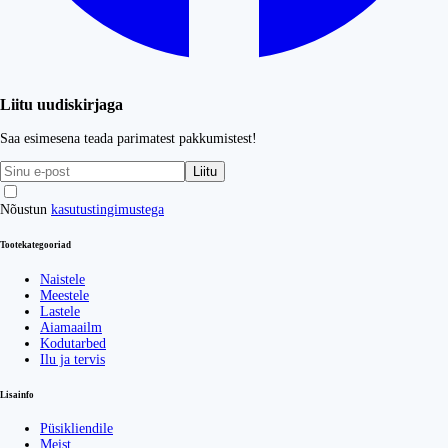
Liitu uudiskirjaga
Saa esimesena teada parimatest pakkumistest!
Liitu
Nõustun
kasutustingimustega
Tootekategooriad
Naistele
Meestele
Lastele
Aiamaailm
Kodutarbed
Ilu ja tervis
Lisainfo
Püsikliendile
Meist