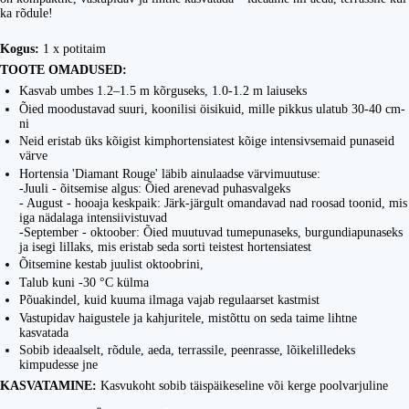
ka rõdule!
Kogus:
1 x potitaim
TOOTE OMADUSED:
Kasvab umbes 1.2–1.5 m kõrguseks, 1.0-1.2 m laiuseks
Õied moodustavad suuri, koonilisi öisikuid, mille pikkus ulatub 30-40 cm-
ni
Neid eristab üks kõigist kimphortensiatest kõige intensivsemaid punaseid
värve
Hortensia 'Diamant Rouge' läbib ainulaadse värvimuutuse:
-Juuli - õitsemise algus: Õied arenevad puhasvalgeks
- August - hooaja keskpaik: Järk-järgult omandavad nad roosad toonid, mis
iga nädalaga intensiivistuvad
-September - oktoober: Õied muutuvad tumepunaseks, burgundiapunaseks
ja isegi lillaks, mis eristab seda sorti teistest hortensiatest
Õitsemine kestab juulist oktoobrini,
Talub kuni -30 °C külma
Põuakindel, kuid kuuma ilmaga vajab regulaarset kastmist
Vastupidav haigustele ja kahjuritele, mistõttu on seda taime lihtne
kasvatada
Sobib ideaalselt, rõdule, aeda, terrassile, peenrasse, lõikelilledeks
kimpudesse jne
KASVATAMINE:
Kasvukoht sobib täispäikeseline või kerge poolvarjuline