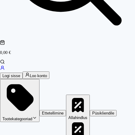
0,00 €
Logi sisse
Loo konto
Ettetellimine
Püsikliendile
Allahindlus
Tootekategooriad