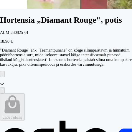
Hortensia „Diamant Rouge", potis
ALM-230825-01
18,90 €
"Diamant Rouge" ehk "Teemantpunane" on kõige silmapaistavm ja hinnatuim
pöörishortensia sort, mida iseloomustavad kõige intensiivsemalt punased
õisikud kõigist hortensiatest! Imekaunis hortensia paistab silma oma kompaktse
kasvukuju, pika õitsemisperioodi ja erakordse värvimuutusega.
Laost otsas