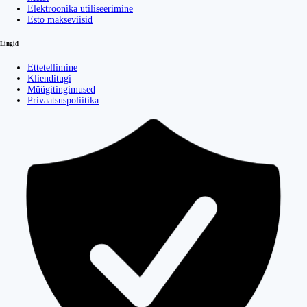
Elektroonika utiliseerimine
Esto makseviisid
Lingid
Ettetellimine
Klienditugi
Müügitingimused
Privaatsuspoliitika