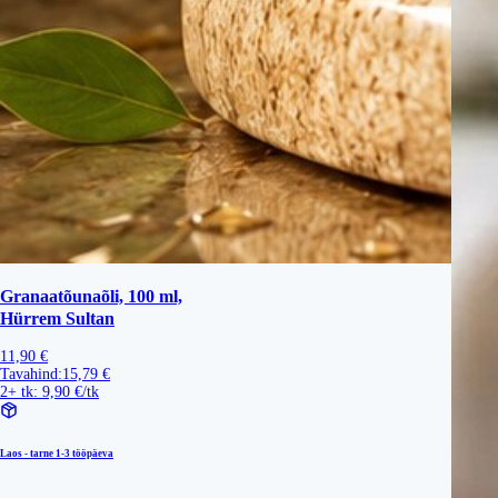
Granaatõunaõli, 100 ml,
Hürrem Sultan
11,90 €
Tavahind:
15,79 €
2+ tk: 9,90 €/tk
Laos - tarne
1-3 tööpäeva