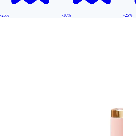
-25%
-10%
-25%