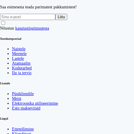
Saa esimesena teada parimatest pakkumistest!
Liitu
Nõustun
kasutustingimustega
Tootekategooriad
Naistele
Meestele
Lastele
Aiamaailm
Kodutarbed
Ilu ja tervis
Lisainfo
Püsikliendile
Meist
Elektroonika utiliseerimine
Esto makseviisid
Lingid
Ettetellimine
Klienditugi