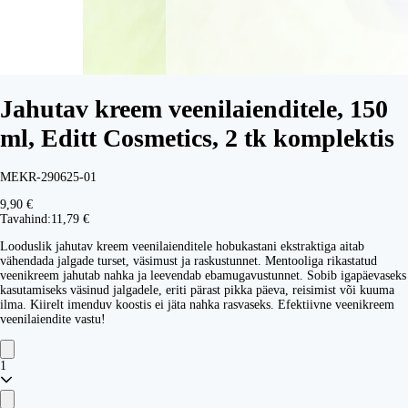
Jahutav kreem veenilaienditele, 150
ml, Editt Cosmetics, 2 tk komplektis
MEKR-290625-01
9,90 €
Tavahind:
11,79 €
Looduslik jahutav kreem veenilaienditele hobukastani ekstraktiga aitab
vähendada jalgade turset, väsimust ja raskustunnet. Mentooliga rikastatud
veenikreem jahutab nahka ja leevendab ebamugavustunnet. Sobib igapäevaseks
kasutamiseks väsinud jalgadele, eriti pärast pikka päeva, reisimist või kuuma
ilma. Kiirelt imenduv koostis ei jäta nahka rasvaseks. Efektiivne veenikreem
veenilaiendite vastu!
1