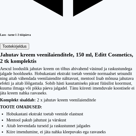
Laos - tarne 1-3 tööpäeva
Tootekirjeldus
Jahutav kreem veenilaienditele, 150 ml, Editt Cosmetics,
2 tk komplektis
Aescul looduslik jahutav kreem on tõhus abivahend väsinud ja raskustundega
jalgade hoolduseks. Hobukastani ekstrakt toetab veenide normaalset seisundit
ning aitab vähendada veenilaiendite nähtavust, mentool lisab mõnusa jahutava
efekti ja aitab lõõgastuda. Sobib hästi kasutamiseks pärast füüsilist koormust,
kuuma ilmaga või pikka päeva jalgadel. Tänu kiiresti imenduvale koostisele ei
jäta kreem nahka rasvaseks.
Komplekt sisaldab:
2 x jahutav kreem veenilaienditele
TOOTE OMADUSED:
Hobukastani ekstrakt toetab veenide elastsust
Mentool pakub jahutust ja värskust
Aitab leevendada turseid ja raskustunnet jalgades
Kiire imendumine, ei jäta nahka kleepuvaks ega rasvaseks