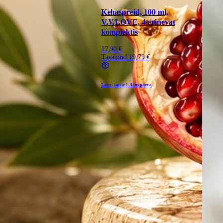
Kehaspreid, 100 ml,
V.V.LOVE, 4 erinevat
komplektis
17,90 €
Tavahind:
19,79 €
Laos - tarne
1-3 tööpäeva