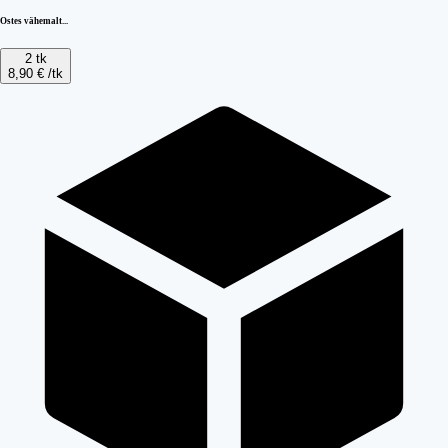
Ostes vähemalt...
2 tk
8,90 €
/tk