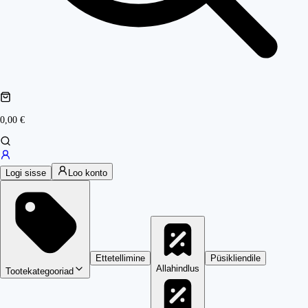
0,00 €
Logi sisse
Loo konto
Ettetellimine
Püsikliendile
Allahindlus
Tootekategooriad