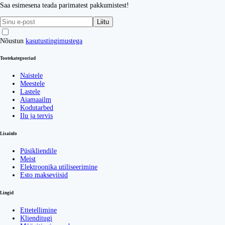
Saa esimesena teada parimatest pakkumistest!
Liitu
Nõustun
kasutustingimustega
Tootekategooriad
Naistele
Meestele
Lastele
Aiamaailm
Kodutarbed
Ilu ja tervis
Lisainfo
Püsikliendile
Meist
Elektroonika utiliseerimine
Esto makseviisid
Lingid
Ettetellimine
Klienditugi