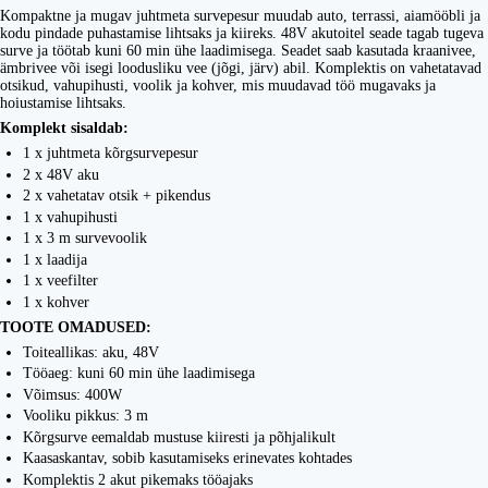
Kompaktne ja mugav juhtmeta survepesur muudab auto, terrassi, aiamööbli ja
kodu pindade puhastamise lihtsaks ja kiireks. 48V akutoitel seade tagab tugeva
surve ja töötab kuni 60 min ühe laadimisega. Seadet saab kasutada kraanivee,
ämbrivee või isegi loodusliku vee (jõgi, järv) abil. Komplektis on vahetatavad
otsikud, vahupihusti, voolik ja kohver, mis muudavad töö mugavaks ja
hoiustamise lihtsaks.
Komplekt sisaldab:
1 x juhtmeta kõrgsurvepesur
2 x 48V aku
2 x vahetatav otsik + pikendus
1 x vahupihusti
1 x 3 m survevoolik
1 x laadija
1 x veefilter
1 x kohver
TOOTE OMADUSED:
Toiteallikas: aku, 48V
Tööaeg: kuni 60 min ühe laadimisega
Võimsus: 400W
Vooliku pikkus: 3 m
Kõrgsurve eemaldab mustuse kiiresti ja põhjalikult
Kaasaskantav, sobib kasutamiseks erinevates kohtades
Komplektis 2 akut pikemaks tööajaks