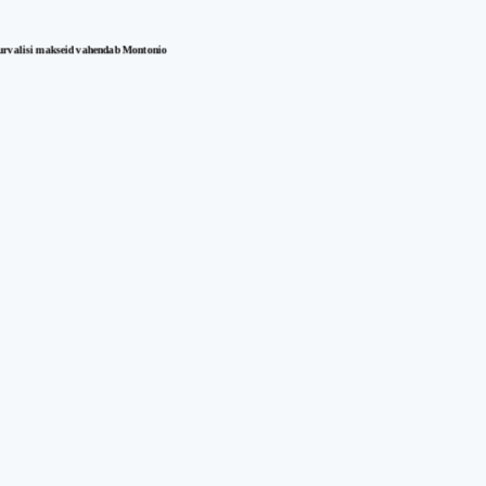
urvalisi makseid vahendab Montonio