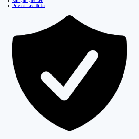
Müügitingimused
Privaatsuspoliitika