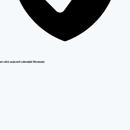
urvalisi makseid vahendab Montonio