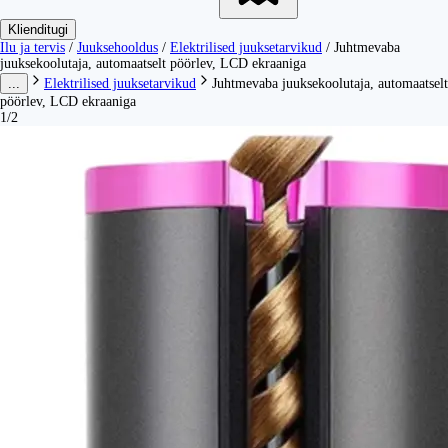
Klienditugi
Ilu ja tervis
/
Juuksehooldus
/
Elektrilised juuksetarvikud
/
Juhtmevaba
juuksekoolutaja, automaatselt pöörlev, LCD ekraaniga
...
Elektrilised juuksetarvikud
Juhtmevaba juuksekoolutaja, automaatselt
pöörlev, LCD ekraaniga
1/2