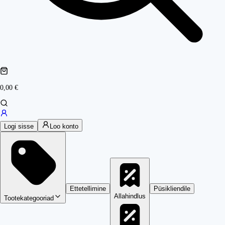
0,00 €
Logi sisse
Loo konto
Ettetellimine
Püsikliendile
Allahindlus
Tootekategooriad