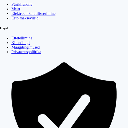
Püsikliendile
Meist
Elektroonika utiliseerimine
Esto makseviisid
Lingid
Ettetellimine
Klienditugi
Müügitingimused
Privaatsuspoliitika