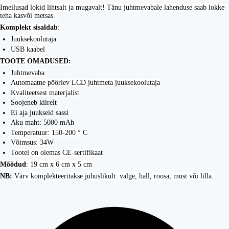
Imeilusad lokid lihtsalt ja mugavalt! Tänu juhtmevabale lahenduse saab lokke
teha kasvõi metsas.
Komplekt sisaldab
:
Juuksekoolutaja
USB kaabel
TOOTE OMADUSED:
Juhtmevaba
Automaatne pöörlev LCD juhtmeta juuksekoolutaja
Kvaliteetsest materjalist
Soojeneb kiirelt
Ei aja juukseid sassi
Aku maht: 5000 mAh
Temperatuur: 150-200 ° C
Võimsus: 34W
Tootel on olemas CE-sertifikaat
Mõõdud
: 19 cm x 6 cm x 5 cm
NB:
Värv komplekteeritakse juhuslikult: valge, hall, roosa, must või lilla.