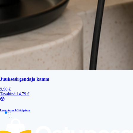
Juuksesirgendaja kamm
9,90 €
Tavahind:
14,79 €
Laos - tarne
1-3 tööpäeva