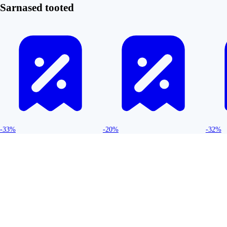
Sarnased tooted
-33%
-20%
-32%