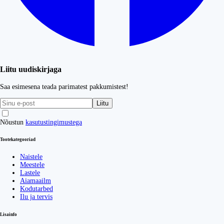
Liitu uudiskirjaga
Saa esimesena teada parimatest pakkumistest!
Liitu
Nõustun
kasutustingimustega
Tootekategooriad
Naistele
Meestele
Lastele
Aiamaailm
Kodutarbed
Ilu ja tervis
Lisainfo