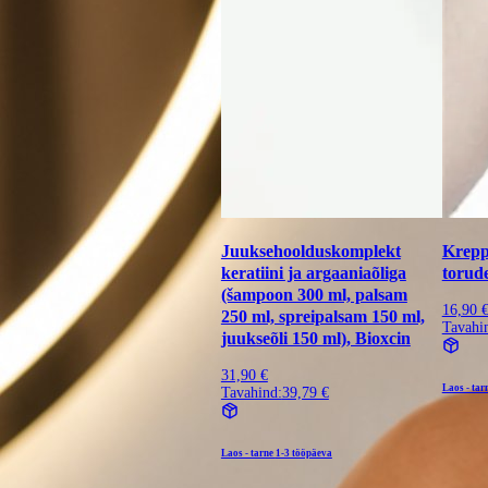
Juuksehoolduskomplekt
Krepp-
keratiini ja argaaniaõliga
torud
(šampoon 300 ml, palsam
16,90 
250 ml, spreipalsam 150 ml,
Tavahi
juukseõli 150 ml), Bioxcin
31,90 €
Laos - tar
Tavahind:
39,79 €
Laos - tarne
1-3 tööpäeva