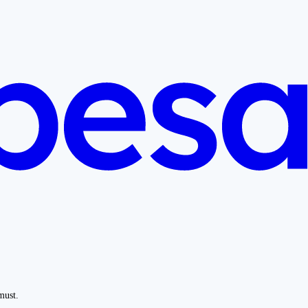
must.
.