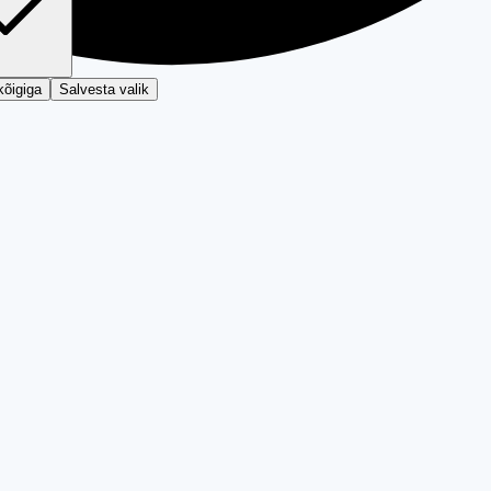
kõigiga
Salvesta valik