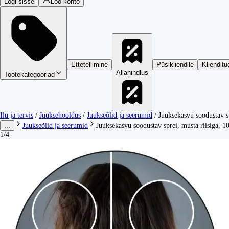
Logi sisse
Loo konto
Ettetellimine
Püsikliendile
Klienditu
Allahindlus
Tootekategooriad
Ilu ja tervis
/
Juuksehooldus
/
Juukseõlid ja seerumid
/
Juuksekasvu soodustav sp
...
Juukseõlid ja seerumid
Juuksekasvu soodustav sprei, musta riisiga, 1
1/4