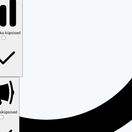
ika küpsised
iküpsised