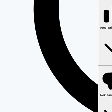
Analüüt
Reklaam