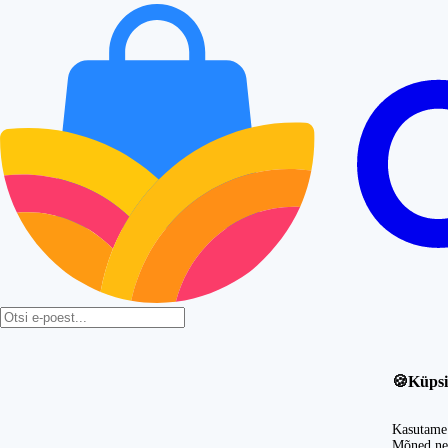
🍪
Küpsi
Kasutame 
Mõned nei