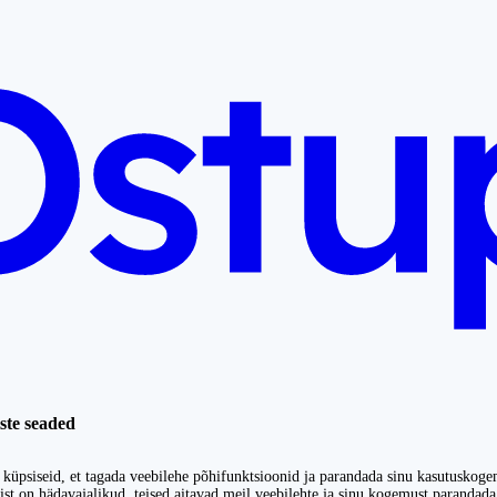
ste seaded
küpsiseid, et tagada veebilehe põhifunktsioonid ja parandada sinu kasutuskoge
st on hädavajalikud, teised aitavad meil veebilehte ja sinu kogemust parandada