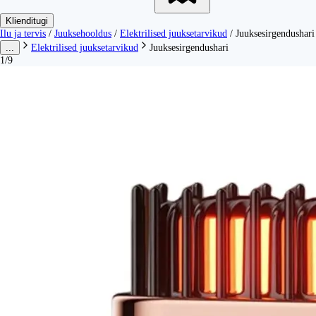
Klienditugi
Ilu ja tervis
/
Juuksehooldus
/
Elektrilised juuksetarvikud
/
Juuksesirgendushari
...
Elektrilised juuksetarvikud
Juuksesirgendushari
1/9