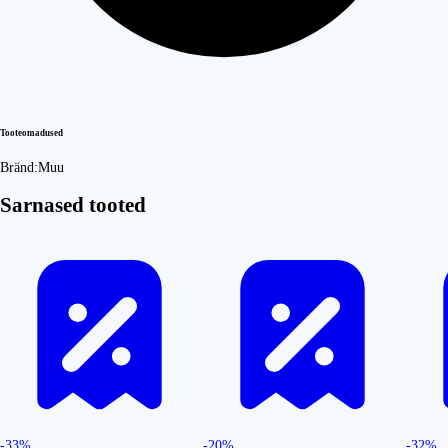
Tooteomadused
Bränd:
Muu
Sarnased tooted
-33%
-20%
-32%