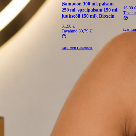
(šampoon 300 ml, palsam
16,90 
250 ml, spreipalsam 150 ml,
Tavahi
juukseõli 150 ml), Bioxcin
31,90 €
Laos - tar
Tavahind:
39,79 €
Laos - tarne
1-3 tööpäeva