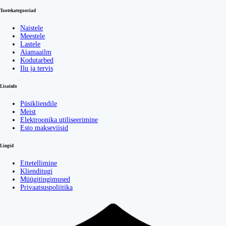
Tootekategooriad
Naistele
Meestele
Lastele
Aiamaailm
Kodutarbed
Ilu ja tervis
Lisainfo
Püsikliendile
Meist
Elektroonika utiliseerimine
Esto makseviisid
Lingid
Ettetellimine
Klienditugi
Müügitingimused
Privaatsuspoliitika