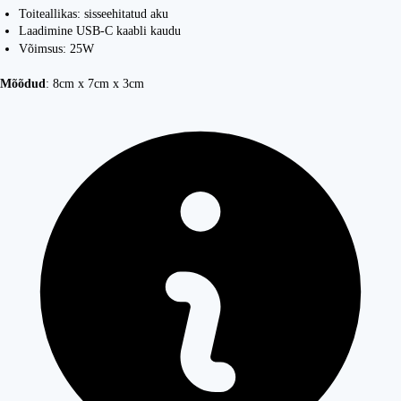
Toiteallikas: sisseehitatud aku
Laadimine USB-C kaabli kaudu
Võimsus: 25W
Mõõdud
: 8cm x 7cm x 3cm