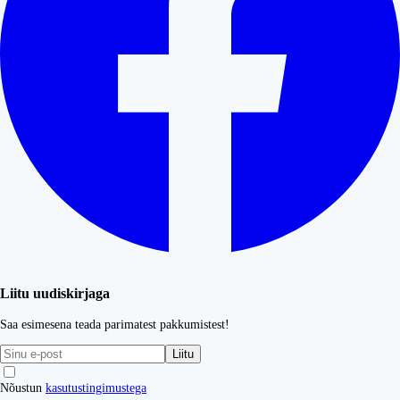
Liitu uudiskirjaga
Saa esimesena teada parimatest pakkumistest!
Liitu
Nõustun
kasutustingimustega