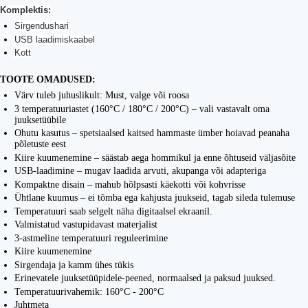
Komplektis:
Sirgendushari
USB laadimiskaabel
Kott
TOOTE OMADUSED:
Värv tuleb juhuslikult: Must, valge või roosa
3 temperatuuriastet (160°C / 180°C / 200°C) – vali vastavalt oma
juuksetüübile
Ohutu kasutus – spetsiaalsed kaitsed hammaste ümber hoiavad peanaha
põletuste eest
Kiire kuumenemine – säästab aega hommikul ja enne õhtuseid väljasõite
USB-laadimine – mugav laadida arvuti, akupanga või adapteriga
Kompaktne disain – mahub hõlpsasti käekotti või kohvrisse
Ühtlane kuumus – ei tõmba ega kahjusta juukseid, tagab sileda tulemuse
Temperatuuri saab selgelt näha digitaalsel ekraanil.
Valmistatud vastupidavast materjalist
3-astmeline temperatuuri reguleerimine
Kiire kuumenemine
Sirgendaja ja kamm ühes tükis
Erinevatele juuksetüüpidele-peened, normaalsed ja paksud juuksed.
Temperatuurivahemik: 160°C - 200°C
Juhtmeta