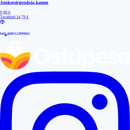
Juuksesirgendaja kamm
9,90 €
Tavahind:
14,79 €
Laos - tarne
1-3 tööpäeva