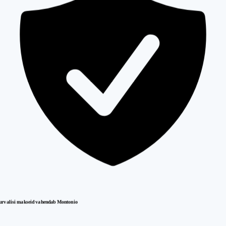
urvalisi makseid vahendab Montonio