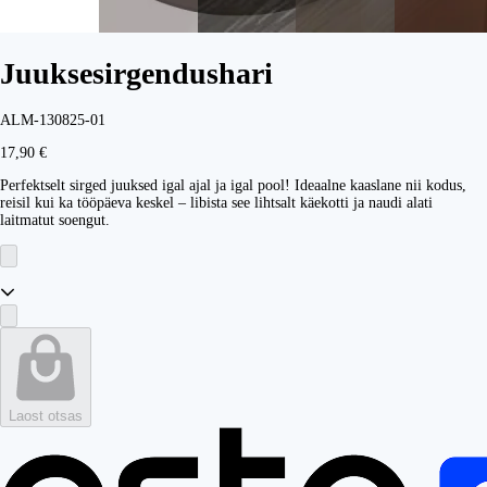
Juuksesirgendushari
ALM-130825-01
17,90 €
Perfektselt sirged juuksed igal ajal ja igal pool! Ideaalne kaaslane nii kodus,
reisil kui ka tööpäeva keskel – libista see lihtsalt käekotti ja naudi alati
laitmatut soengut.
Laost otsas