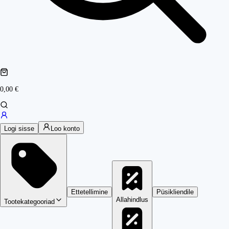
0,00 €
Logi sisse
Loo konto
Ettetellimine
Püsikliendile
Allahindlus
Tootekategooriad