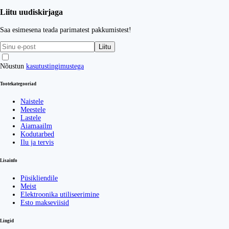
Liitu uudiskirjaga
Saa esimesena teada parimatest pakkumistest!
Liitu
Nõustun
kasutustingimustega
Tootekategooriad
Naistele
Meestele
Lastele
Aiamaailm
Kodutarbed
Ilu ja tervis
Lisainfo
Püsikliendile
Meist
Elektroonika utiliseerimine
Esto makseviisid
Lingid