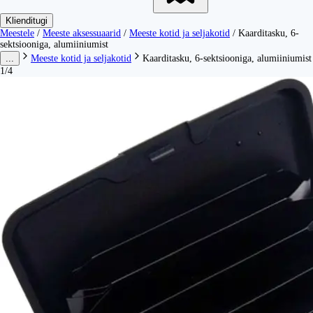
Klienditugi
Meestele
/
Meeste aksessuaarid
/
Meeste kotid ja seljakotid
/
Kaarditasku, 6-
sektsiooniga, alumiiniumist
...
Meeste kotid ja seljakotid
Kaarditasku, 6-sektsiooniga, alumiiniumist
1/4