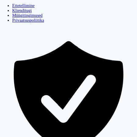
Ettetellimine
Klienditugi
Müügitingimused
Privaatsuspoliitika