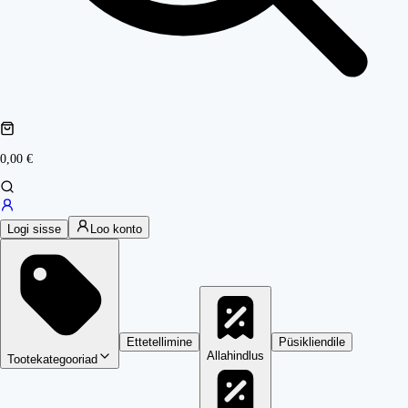
0,00 €
Logi sisse
Loo konto
Ettetellimine
Püsikliendile
Allahindlus
Tootekategooriad