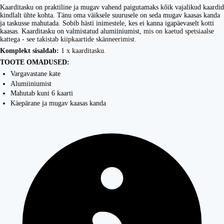
Kaarditasku on praktiline ja mugav vahend paigutamaks kõik vajalikud kaardid
kindlalt ühte kohta. Tänu oma väiksele suurusele on seda mugav kaasas kanda
ja taskusse mahutada. Sobib hästi inimestele, kes ei kanna igapäevaselt kotti
kaasas. Kaarditasku on valmistatud alumiiniumist,
mis on kaetud spetsiaalse
kattega - see takistab kiipkaartide skänneerimist.
Komplekt sisaldab:
1 x kaarditasku.
TOOTE OMADUSED:
Vargavastane kate
Alumiiniumist
Mahutab kuni 6 kaarti
Käepärane ja mugav kaasas kanda