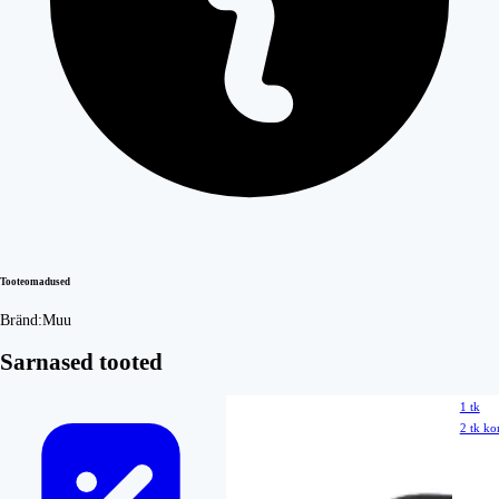
Tooteomadused
Bränd:
Muu
Sarnased tooted
1 tk
2 tk ko