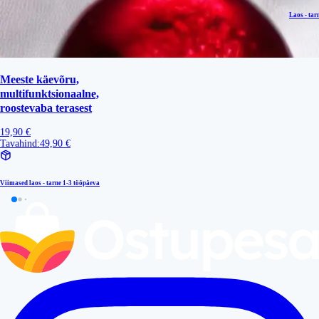
Laos - tar
Meeste käevõru,
multifunktsionaalne,
roostevaba terasest
19,90 €
Tavahind:
49,90 €
Viimased laos - tarne
1-3 tööpäeva