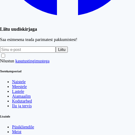
Liitu uudiskirjaga
Saa esimesena teada parimatest pakkumistest!
Liitu
Nõustun
kasutustingimustega
Tootekategooriad
Naistele
Meestele
Lastele
Aiamaailm
Kodutarbed
Ilu ja tervis
Lisainfo
Püsikliendile
Meist