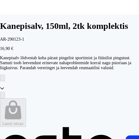
Kanepisalv, 150ml, 2tk komplektis
AR-290123-1
16,90 €
Kanepisalv lõdvestab keha pärast pingelist sportimist ja füüsilist pingutust.
Samuti toob leevendust erinevate nahaprobleemide korral nagu psioriaas ja
liigkuivus. Parandab vereringet ja leevendab reumaatilisi valusid.
Laost otsas