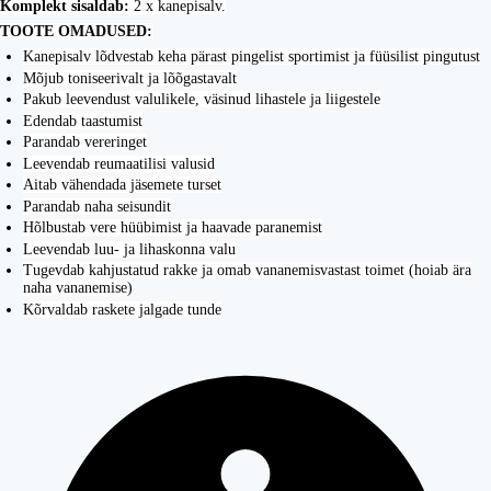
Komplekt sisaldab:
2 x kanepisalv.
TOOTE OMADUSED:
Kanepisalv lõdvestab keha pärast pingelist sportimist ja füüsilist pingutust
Mõjub toniseerivalt ja lõõgastavalt
Pakub leevendust valulikele, väsinud lihastele ja liigestele
Edendab taastumist
Parandab vereringet
Leevendab reumaatilisi valusid
Aitab vähendada jäsemete turset
Parandab naha seisundit
Hõlbustab vere hüübimist ja haavade paranemist
Leevendab luu- ja lihaskonna valu
Tugevdab kahjustatud rakke ja omab vananemisvastast toimet (hoiab ära
naha vananemise)
Kõrvaldab raskete jalgade tunde