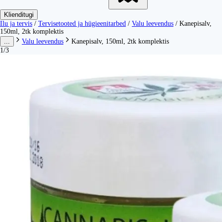
Klienditugi
Ilu ja tervis
/
Tervisetooted ja hügieenitarbed
/
Valu leevendus
/
Kanepisalv,
150ml, 2tk komplektis
...
Valu leevendus
Kanepisalv, 150ml, 2tk komplektis
1/3