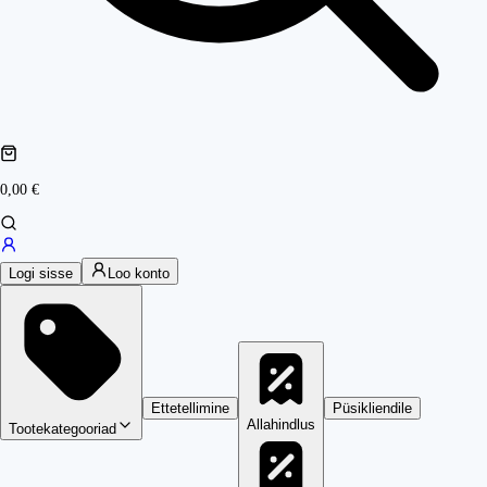
0,00 €
Logi sisse
Loo konto
Ettetellimine
Püsikliendile
Allahindlus
Tootekategooriad