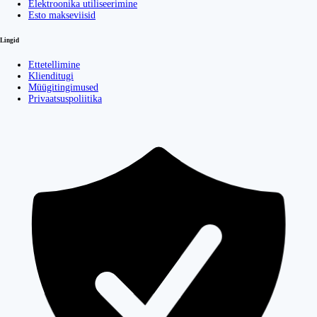
Elektroonika utiliseerimine
Esto makseviisid
Lingid
Ettetellimine
Klienditugi
Müügitingimused
Privaatsuspoliitika