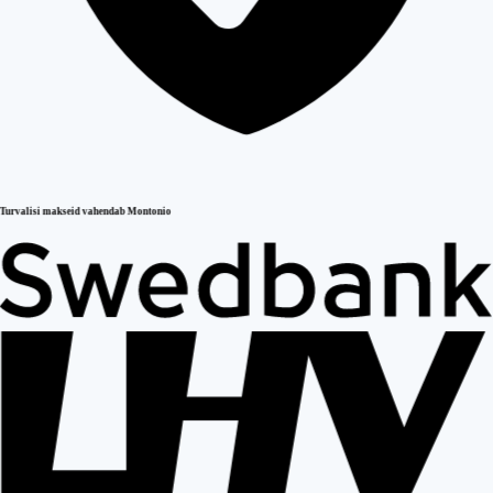
Turvalisi makseid vahendab Montonio