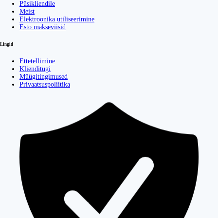
Püsikliendile
Meist
Elektroonika utiliseerimine
Esto makseviisid
Lingid
Ettetellimine
Klienditugi
Müügitingimused
Privaatsuspoliitika