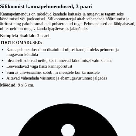
Silikoonist kannapehmendused, 3 paari
Kannapehmendus on mõeldud kandade kaitseks ja mugavuse tagamiseks
kõndimisel või jooksmisel. Silikoonmaterjal aitab vähendada hõõrdumist ja
ärritust ning pakub samal ajal polsterdatud tuge. Pehmendused on läbipaistvad,
nii et neid on mugav kanda igapäevastes jalanõudes.
Komplekt sisaldab:
3 paari.
TOOTE OMADUSED:
Kannapehmendused on disainitud nii, et kandjal oleks pehmem ja
mugavam kõndida
Ideaalselt sobivad neile, kes tunnevad kõndimisel valu kannas
Leevendavad väga hästi kannapõrutust
Suurus universaalne, sobib nii meestele kui ka naistele
Aitavad vähendada väsimust ja ebamugavustunnet jalgades
Mõõdud
: 9 x 6 cm.