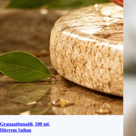
Granaatõunaõli, 100 ml,
Hürrem Sultan