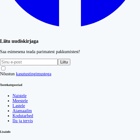
Liitu uudiskirjaga
Saa esimesena teada parimatest pakkumistest!
Liitu
Nõustun
kasutustingimustega
Tootekategooriad
Naistele
Meestele
Lastele
Aiamaailm
Kodutarbed
Ilu ja tervis
Lisainfo