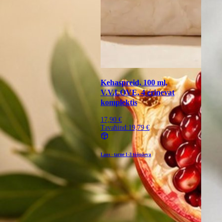
Kehaspreid, 100 ml,
V.V.LOVE, 4 erinevat
komplektis
17,90 €
Tavahind:
19,79 €
Laos - tarne
1-3 tööpäeva