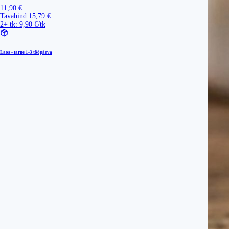
11,90 €
Tavahind:
15,79 €
2+ tk: 9,90 €/tk
Laos - tarne
1-3 tööpäeva