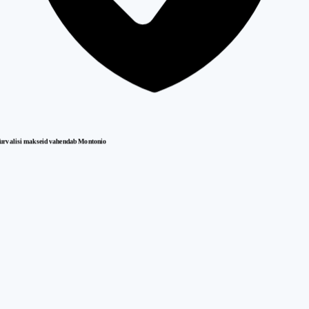
urvalisi makseid vahendab Montonio