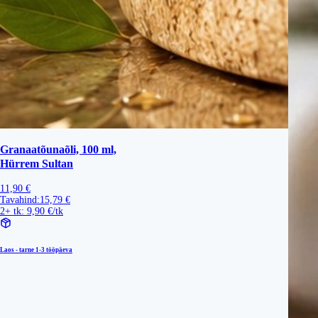
Granaatõunaõli, 100 ml,
Hürrem Sultan
11,90 €
Tavahind:
15,79 €
2+ tk: 9,90 €/tk
Laos - tarne
1-3 tööpäeva