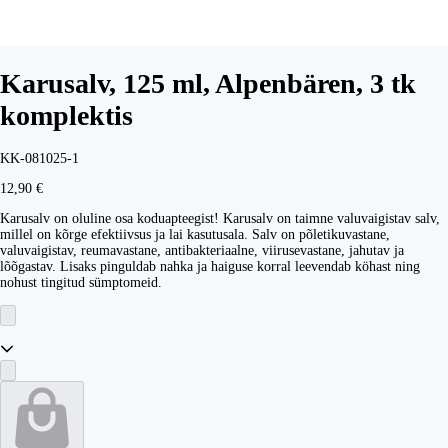
Karusalv, 125 ml, Alpenbären, 3 tk
komplektis
KK-081025-1
12,90 €
Karusalv on oluline osa koduapteegist! Karusalv on taimne valuvaigistav salv,
millel on kõrge efektiivsus ja lai kasutusala. Salv on põletikuvastane,
valuvaigistav, reumavastane, antibakteriaalne, viirusevastane, jahutav ja
lõõgastav. Lisaks pinguldab nahka ja haiguse korral leevendab köhast ning
nohust tingitud sümptomeid.