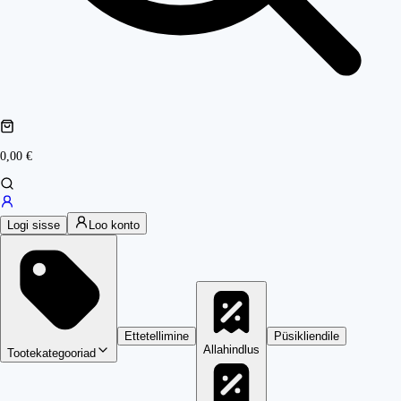
0,00 €
Logi sisse
Loo konto
Ettetellimine
Püsikliendile
Allahindlus
Tootekategooriad