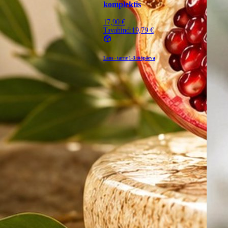
komplektis
17,90 €
Tavahind:
19,79 €
Laos - tarne
1-3 tööpäeva