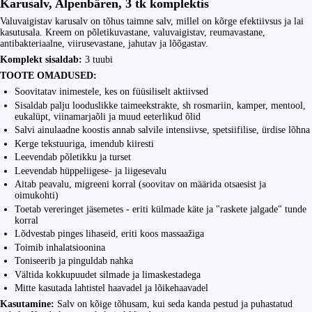
Karusalv, Alpenbären, 3 tk komplektis
Valuvaigistav karusalv on tõhus taimne salv, millel on kõrge efektiivsus ja lai
kasutusala. Kreem on põletikuvastane, valuvaigistav, reumavastane,
antibakteriaalne, viirusevastane, jahutav ja lõõgastav.
Komplekt sisaldab:
3 tuubi
TOOTE OMADUSED:
Soovitatav inimestele, kes on füüsiliselt aktiivsed
Sisaldab palju looduslikke taimeekstrakte, sh rosmariin, kamper, mentool,
eukalüpt, viinamarjaõli ja muud eeterlikud õlid
Salvi ainulaadne koostis annab salvile intensiivse, spetsiifilise, ürdise lõhna
Kerge tekstuuriga, imendub kiiresti
Leevendab põletikku ja turset
Leevendab hüppeliigese- ja liigesevalu
Aitab peavalu, migreeni korral (soovitav on määrida otsaesist ja
oimukohti)
Toetab vereringet jäsemetes - eriti külmade käte ja "raskete jalgade" tunde
korral
Lõdvestab pinges lihaseid, eriti koos massaažiga
Toimib inhalatsioonina
Toniseerib ja pinguldab nahka
Vältida kokkupuudet silmade ja limaskestadega
Mitte kasutada lahtistel haavadel ja lõikehaavadel
Kasutamine:
Salv on kõige tõhusam, kui seda kanda pestud ja puhastatud