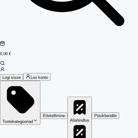
0,00 €
Logi sisse
Loo konto
Ettetellimine
Püsikliendile
Allahindlus
Tootekategooriad