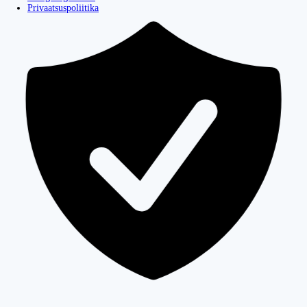
Privaatsuspoliitika