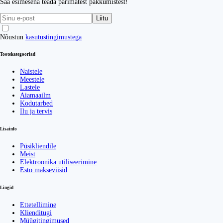
Saa esimesena teada parimatest pakkumistest!
Liitu
Nõustun
kasutustingimustega
Tootekategooriad
Naistele
Meestele
Lastele
Aiamaailm
Kodutarbed
Ilu ja tervis
Lisainfo
Püsikliendile
Meist
Elektroonika utiliseerimine
Esto makseviisid
Lingid
Ettetellimine
Klienditugi
Müügitingimused