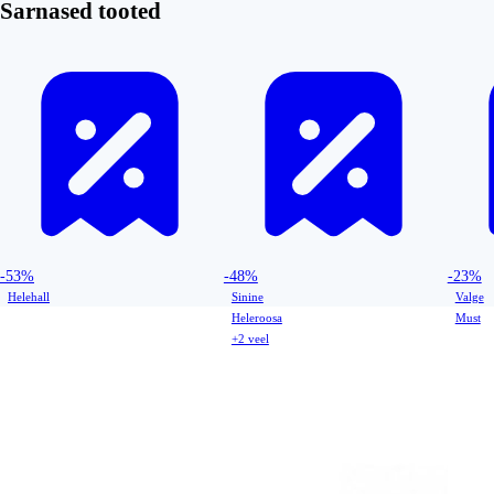
Sarnased tooted
-53%
-48%
-23%
Helehall
Sinine
Valge
Heleroosa
Must
+2 veel