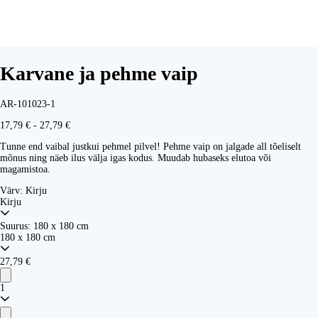
Karvane ja pehme vaip
AR-101023-1
17,79 € - 27,79 €
Tunne end vaibal justkui pehmel pilvel! Pehme vaip on jalgade all tõeliselt
mõnus ning näeb ilus välja igas kodus. Muudab hubaseks elutoa või
magamistoa.
Värv:
Kirju
Kirju
Suurus:
180 x 180 cm
180 x 180 cm
27,79 €
1