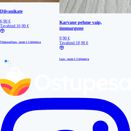
Diivanikate
6,90 €
Karvane pehme vaip,
Tavahind:
16,90 €
ümmargune
9,90 €
Viimased laos - tarne
1-3 tööpäeva
Tavahind:
18,90 €
Laos - tarne
1-3 tööpäeva