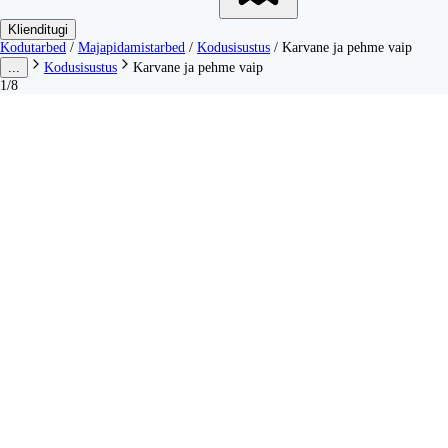
Klienditugi
Kodutarbed
/
Majapidamistarbed
/
Kodusisustus
/
Karvane ja pehme vaip
...
Kodusisustus
Karvane ja pehme vaip
1/8