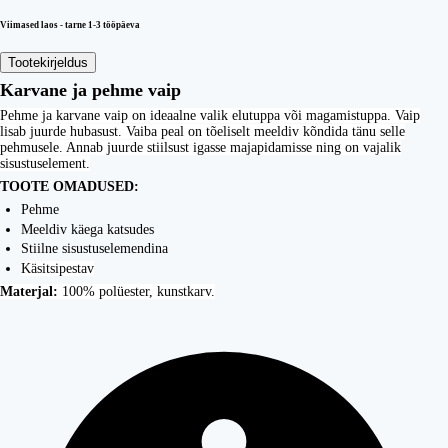
Viimased laos - tarne 1-3 tööpäeva
Tootekirjeldus
Karvane ja pehme vaip
Pehme ja karvane vaip on ideaalne valik elutuppa või magamistuppa. Vaip
lisab juurde hubasust. Vaiba peal on tõeliselt meeldiv kõndida tänu selle
pehmusele. Annab juurde stiilsust igasse majapidamisse ning on vajalik
sisustuselement.
TOOTE OMADUSED:
Pehme
Meeldiv käega katsudes
Stiilne sisustuselemendina
Käsitsipestav
Materjal:
100% polüester, kunstkarv.