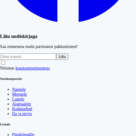
Liitu uudiskirjaga
Saa esimesena teada parimatest pakkumistest!
Liitu
Nõustun
kasutustingimustega
Tootekategooriad
Naistele
Meestele
Lastele
Aiamaailm
Kodutarbed
Ilu ja tervis
Lisainfo
Püsikliendile