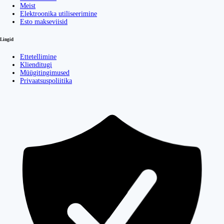
Meist
Elektroonika utiliseerimine
Esto makseviisid
Lingid
Ettetellimine
Klienditugi
Müügitingimused
Privaatsuspoliitika