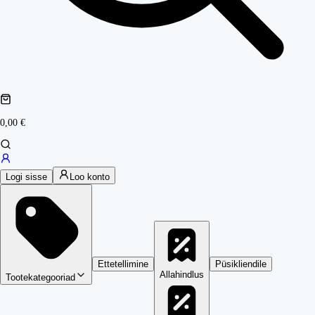
0,00 €
Logi sisse
Loo konto
Ettetellimine
Püsikliendile
Allahindlus
Tootekategooriad