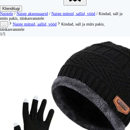
Klienditugi
Naistele
/
Naiste aksessuaarid
/
Naiste mütsid, sallid, vööd
/
Kindad, sall ja
müts pakis, täiskasvanutele
...
Naiste mütsid, sallid, vööd
Kindad, sall ja müts pakis,
täiskasvanutele
1/5