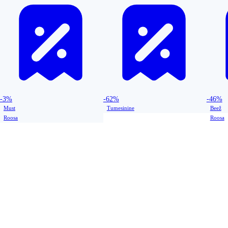
-3%
-62%
-46%
Must
Tumesinine
Beež
Roosa
Roosa