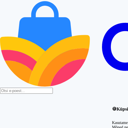
🍪
Küpsi
Kasutame 
Mõned nei