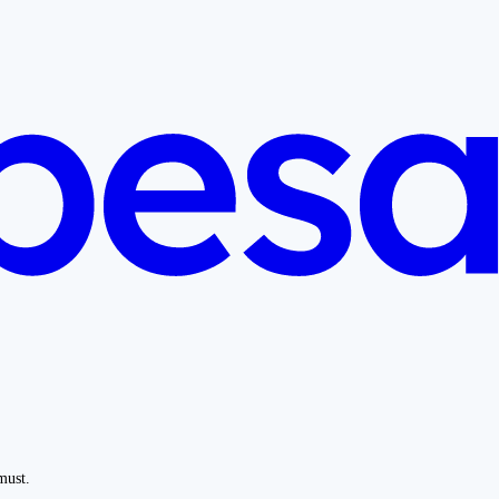
must.
.