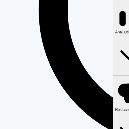
Analüüt
Reklaam