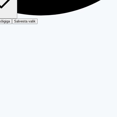
kõigiga
Salvesta valik