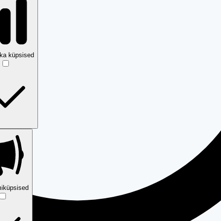
ika küpsised
iküpsised