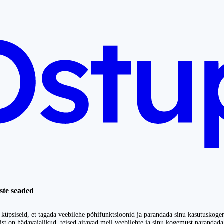
ste seaded
küpsiseid, et tagada veebilehe põhifunktsioonid ja parandada sinu kasutuskoge
st on hädavajalikud, teised aitavad meil veebilehte ja sinu kogemust parandada