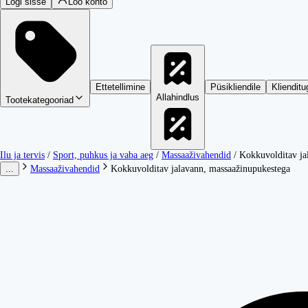
Logi sisse
Loo konto
Ettetellimine
Püsikliendile
Klienditu
Allahindlus
Tootekategooriad
Ilu ja tervis
/
Sport, puhkus ja vaba aeg
/
Massaaživahendid
/
Kokkuvolditav ja
...
Massaaživahendid
Kokkuvolditav jalavann, massaažinupukestega