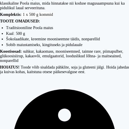
klassikaline Poola maius, mida hinnatakse nii koduse magusaampsuna kui ka
pidulikul laual serveerituna.
Komplektis:
1 x 500 g kommid
TOOTE OMADUSED:
Traditsiooniline Poola maius
Kaal: 500 g
Šokolaadikate, kreemine mooniseemne täidis, nonparellid
Sobib maiustamiseks, kingituseks ja pidulauale
Koostisosad:
suhkur, kakaomass, mooniseemned, taimne rasv, piimapulber,
glükoosisiirup, kakaovõi, emulgaatorid, looduslikud lõhna- ja maitseained,
nonparellid
HOIATUS!
Toode võib sisaldada pähklite, soja ja gluteeni jälgi. Hoida jahedas
ja kuivas kohas, kaitstuna otsese päikesevalguse eest.