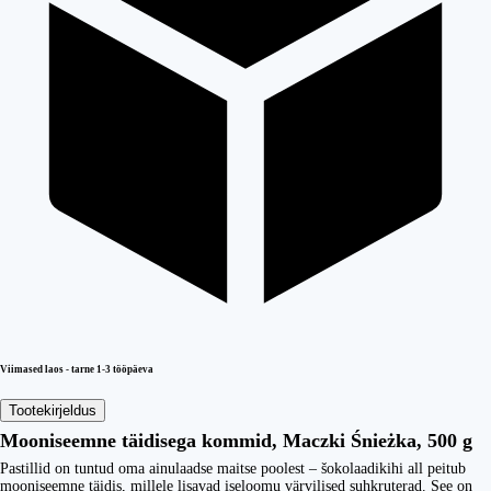
Viimased laos - tarne 1-3 tööpäeva
Tootekirjeldus
Mooniseemne täidisega kommid, Maczki Śnieżka, 500 g
Pastillid on tuntud oma ainulaadse maitse poolest – šokolaadikihi all peitub
mooniseemne täidis, millele lisavad iseloomu värvilised suhkruterad. See on