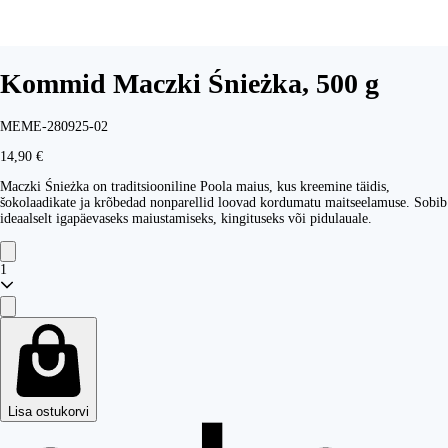
Kommid Maczki Śnieżka, 500 g
MEME-280925-02
14,90 €
Maczki Śnieżka on traditsiooniline Poola maius, kus kreemine täidis,
šokolaadikate ja krõbedad nonparellid loovad kordumatu maitseelamuse. Sobib
ideaalselt igapäevaseks maiustamiseks, kingituseks või pidulauale.
1
Lisa ostukorvi