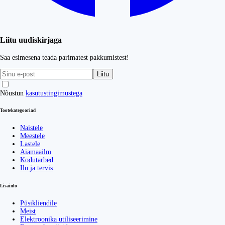
Liitu uudiskirjaga
Saa esimesena teada parimatest pakkumistest!
Liitu
Nõustun
kasutustingimustega
Tootekategooriad
Naistele
Meestele
Lastele
Aiamaailm
Kodutarbed
Ilu ja tervis
Lisainfo
Püsikliendile
Meist
Elektroonika utiliseerimine