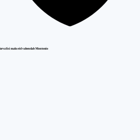
urvalisi makseid vahendab Montonio