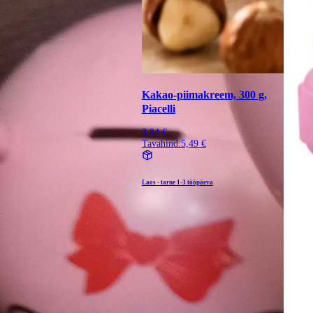
Kakao-piimakreem, 300 g,
Piacelli
3,84 €
Tavahind:
5,49 €
Laos - tarne
1-3 tööpäeva