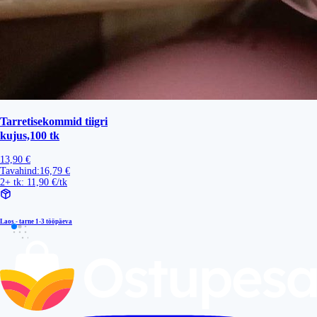
Tarretisekommid tiigri
kujus,100 tk
13,90 €
Tavahind:
16,79 €
2+ tk: 11,90 €/tk
Laos - tarne
1-3 tööpäeva