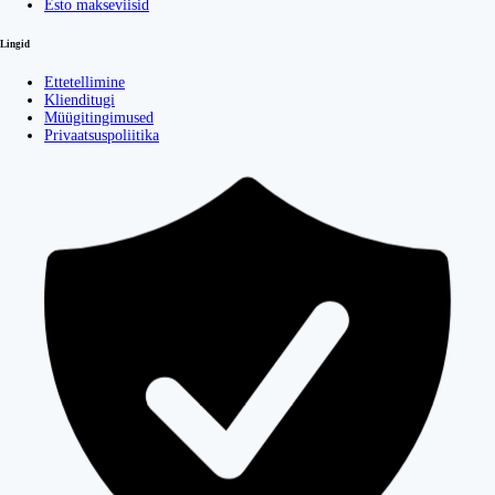
Esto makseviisid
Lingid
Ettetellimine
Klienditugi
Müügitingimused
Privaatsuspoliitika