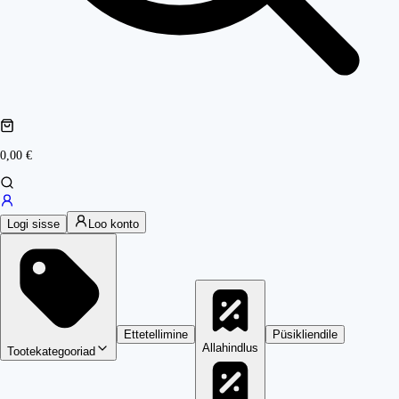
0,00 €
Logi sisse
Loo konto
Ettetellimine
Püsikliendile
Allahindlus
Tootekategooriad