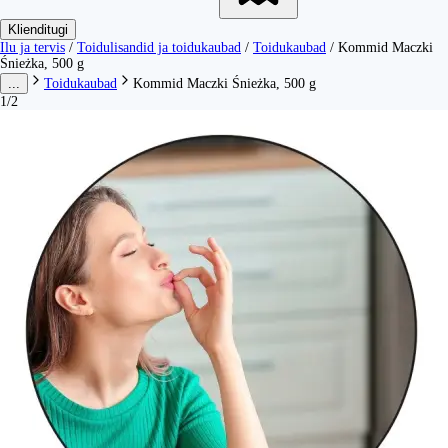
Klienditugi
Ilu ja tervis
/
Toidulisandid ja toidukaubad
/
Toidukaubad
/
Kommid Maczki
Śnieżka, 500 g
...
Toidukaubad
Kommid Maczki Śnieżka, 500 g
1/2