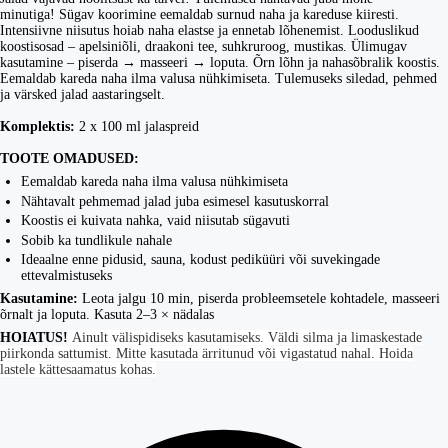
minutiga! Sügav koorimine eemaldab surnud naha ja kareduse kiiresti.
Intensiivne niisutus hoiab naha elastse ja ennetab lõhenemist. Looduslikud
koostisosad – apelsiniõli, draakoni tee, suhkruroog, mustikas. Ülimugav
kasutamine – piserda → masseeri → loputa. Õrn lõhn ja nahasõbralik koostis.
Eemaldab kareda naha ilma valusa nühkimiseta. Tulemuseks siledad, pehmed
ja värsked jalad aastaringselt.
Komplektis:
2 x 100 ml jalaspreid
TOOTE OMADUSED:
Eemaldab kareda naha ilma valusa nühkimiseta
Nähtavalt pehmemad jalad juba esimesel kasutuskorral
Koostis ei kuivata nahka, vaid niisutab sügavuti
Sobib ka tundlikule nahale
Ideaalne enne pidusid, sauna, kodust pediküüri või suvekingade
ettevalmistuseks
​Kasutamine:
Leota jalgu 10 min, piserda probleemsetele kohtadele, masseeri
õrnalt ja loputa. Kasuta 2–3 × nädalas
HOIATUS!
Ainult välispidiseks kasutamiseks. Väldi silma ja limaskestade
piirkonda sattumist. Mitte kasutada ärritunud või vigastatud nahal. Hoida
lastele kättesaamatus kohas.