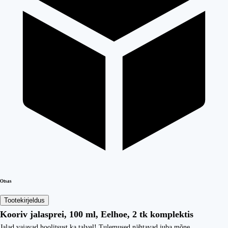
Otsas
Tootekirjeldus
Kooriv jalasprei, 100 ml, Eelhoe, 2 tk komplektis
Jalad vajavad hoolitsust ka talvel! Tulemused nähtavad juba mõne