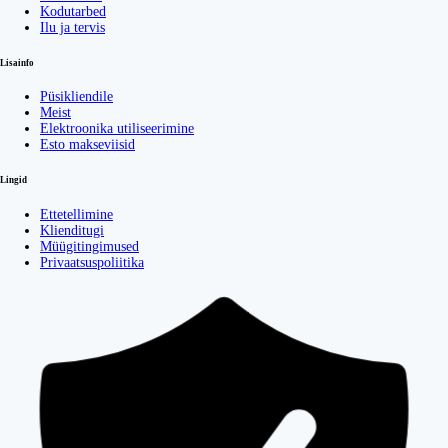
Kodutarbed
Ilu ja tervis
Lisainfo
Püsikliendile
Meist
Elektroonika utiliseerimine
Esto makseviisid
Lingid
Ettetellimine
Klienditugi
Müügitingimused
Privaatsuspoliitika