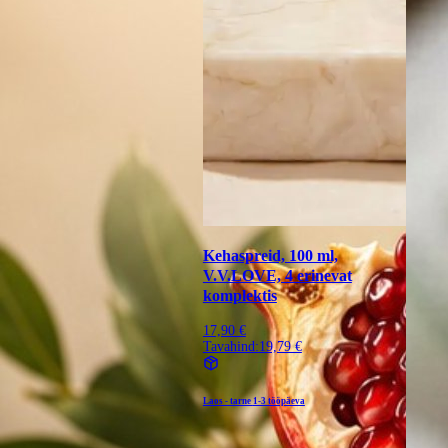
Kehaspreid, 100 ml,
V.V.LOVE, 4 erinevat
komplektis
17,90 €
Tavahind:
19,79 €
Laos - tarne
1-3 tööpäeva