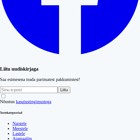
Liitu uudiskirjaga
Saa esimesena teada parimatest pakkumistest!
Liitu
Nõustun
kasutustingimustega
Tootekategooriad
Naistele
Meestele
Lastele
Aiamaailm