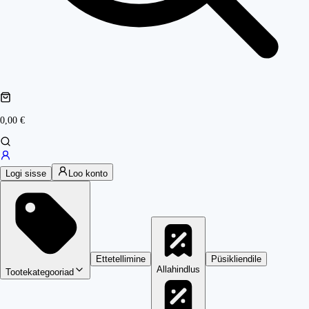
0,00 €
Logi sisse
Loo konto
Ettetellimine
Püsikliendile
Allahindlus
Tootekategooriad