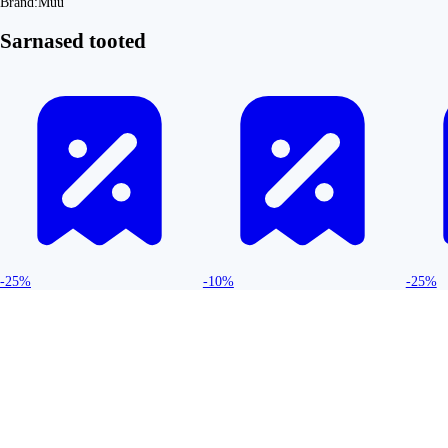
Bränd:
Muu
Sarnased tooted
-25%
-10%
-25%