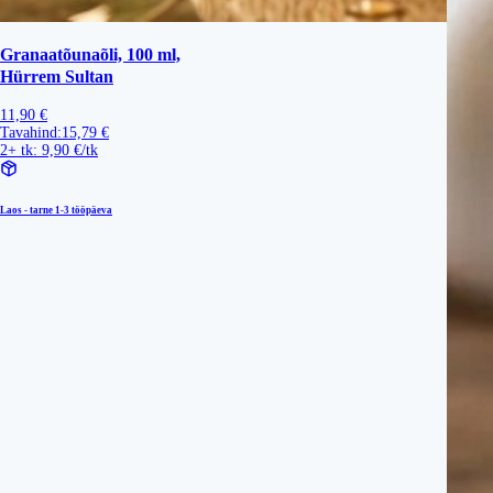
Granaatõunaõli, 100 ml,
Hürrem Sultan
11,90 €
Tavahind:
15,79 €
2+ tk: 9,90 €/tk
Laos - tarne
1-3 tööpäeva