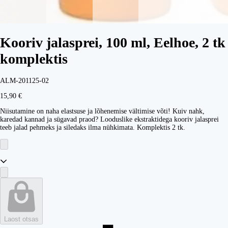
Kooriv jalasprei, 100 ml, Eelhoe, 2 tk
komplektis
ALM-201125-02
15,90 €
Niisutamine on naha elastsuse ja lõhenemise vältimise võti! Kuiv nahk,
karedad kannad ja sügavad praod? Looduslike ekstraktidega kooriv jalasprei
teeb jalad pehmeks ja siledaks ilma nühkimata. Komplektis 2 tk.
Laost otsas