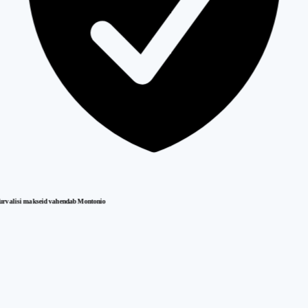
urvalisi makseid vahendab Montonio