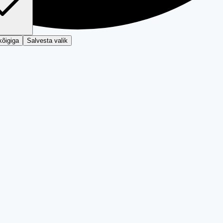
kõigiga
Salvesta valik