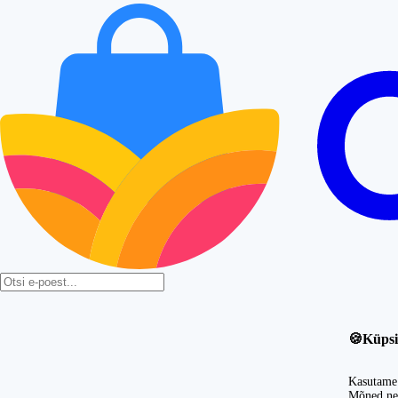
🍪
Küpsi
Kasutame 
Mõned nei