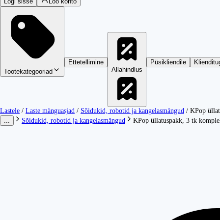
Logi sisse
Loo konto
Ettetellimine
Püsikliendile
Klienditu
Allahindlus
Tootekategooriad
Lastele
/
Laste mänguasjad
/
Sõidukid, robotid ja kangelasmängud
/
KPop üllat
...
Sõidukid, robotid ja kangelasmängud
KPop üllatuspakk, 3 tk komple