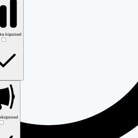
ika küpsised
iküpsised