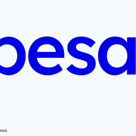
must.
.