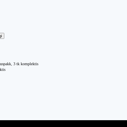
gi
uspakk, 3 tk komplektis
ktis