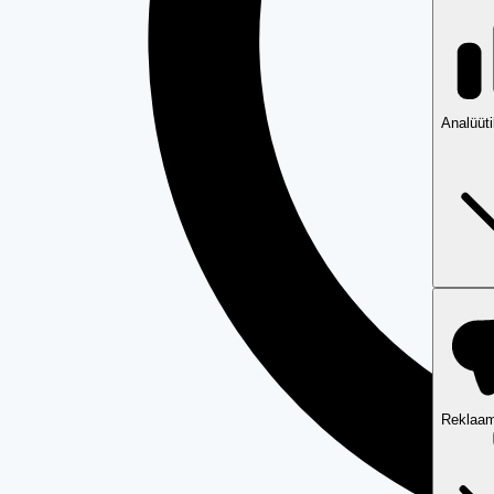
Analüüt
Reklaam