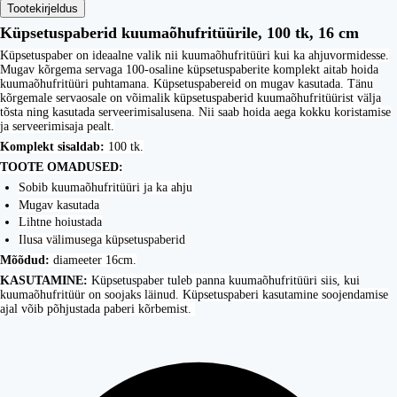
Tootekirjeldus
Küpsetuspaberid kuumaõhufritüürile, 100 tk, 16 cm
Küpsetuspaber on ideaalne valik nii kuumaõhufritüüri kui ka ahjuvormidesse.
Mugav kõrgema servaga 100-osaline küpsetuspaberite komplekt aitab hoida
kuumaõhufritüüri puhtamana. Küpsetuspabereid on mugav kasutada. Tänu
kõrgemale servaosale on võimalik küpsetuspaberid kuumaõhufritüürist välja
tõsta ning kasutada serveerimisalusena. Nii saab hoida aega kokku koristamise
ja serveerimisaja pealt.
Komplekt sisaldab:
100 tk.
TOOTE OMADUSED:
Sobib kuumaõhufritüüri ja ka ahju
Mugav kasutada
Lihtne hoiustada
Ilusa välimusega küpsetuspaberid
Mõõdud:
diameeter 16cm.
KASUTAMINE:
Küpsetuspaber tuleb panna kuumaõhufritüüri siis, kui
kuumaõhufritüür on soojaks läinud. Küpsetuspaberi kasutamine soojendamise
ajal võib põhjustada paberi kõrbemist.