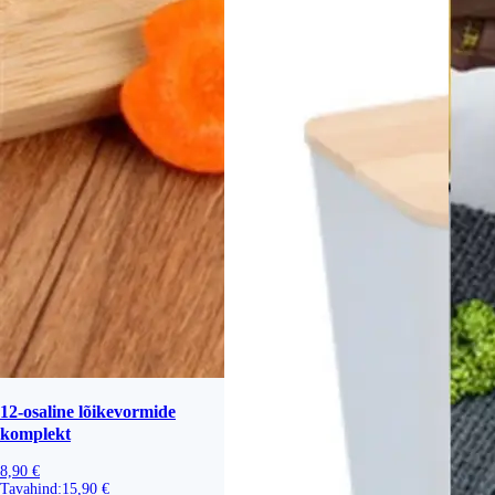
12-osaline lõikevormide
komplekt
8,90 €
Tavahind:
15,90 €