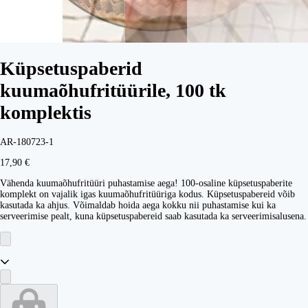
Küpsetuspaberid
kuumaõhufritüürile, 100 tk
komplektis
AR-180723-1
17,90 €
Vähenda kuumaõhufritüüri puhastamise aega! 100-osaline küpsetuspaberite
komplekt on vajalik igas kuumaõhufritüüriga kodus. Küpsetuspabereid võib
kasutada ka ahjus. Võimaldab hoida aega kokku nii puhastamise kui ka
serveerimise pealt, kuna küpsetuspabereid saab kasutada ka serveerimisalusena.