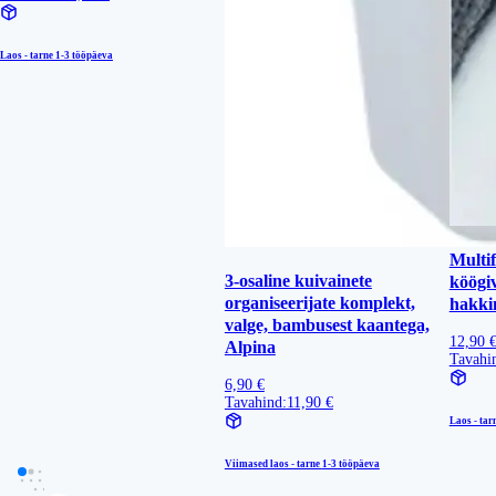
Laos - tarne
1-3 tööpäeva
Multi
3-osaline kuivainete
köögiv
organiseerijate komplekt,
hakki
valge, bambusest kaantega,
12,90 
Alpina
Tavahi
6,90 €
Tavahind:
11,90 €
Laos - tar
Viimased laos - tarne
1-3 tööpäeva