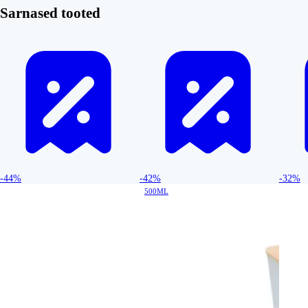
Sarnased tooted
-44%
-42%
-32%
500ML