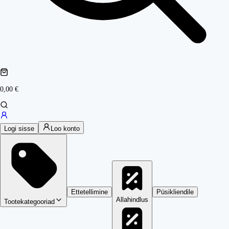
0,00 €
Logi sisse
Loo konto
Ettetellimine
Püsikliendile
Allahindlus
Tootekategooriad