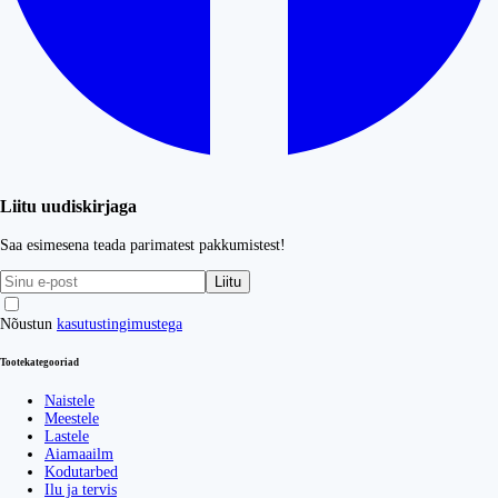
Liitu uudiskirjaga
Saa esimesena teada parimatest pakkumistest!
Liitu
Nõustun
kasutustingimustega
Tootekategooriad
Naistele
Meestele
Lastele
Aiamaailm
Kodutarbed
Ilu ja tervis