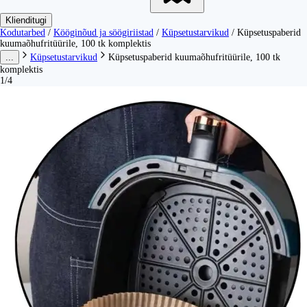
Klienditugi
Kodutarbed
/
Kööginõud ja söögiriistad
/
Küpsetustarvikud
/
Küpsetuspaberid
kuumaõhufritüürile, 100 tk komplektis
...
Küpsetustarvikud
Küpsetuspaberid kuumaõhufritüürile, 100 tk
komplektis
1/4