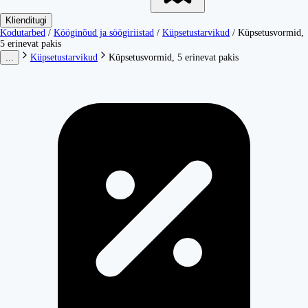
Klienditugi
Kodutarbed
/
Kööginõud ja söögiriistad
/
Küpsetustarvikud
/
Küpsetusvormid,
5 erinevat pakis
...
Küpsetustarvikud
Küpsetusvormid, 5 erinevat pakis