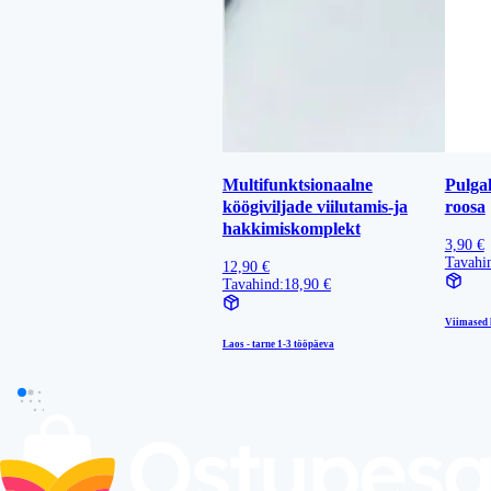
Multifunktsionaalne
Pulgak
köögiviljade viilutamis-ja
roosa
hakkimiskomplekt
3,90 €
Tavahi
12,90 €
Tavahind:
18,90 €
Viimased l
Laos - tarne
1-3 tööpäeva