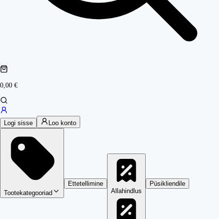
0,00 €
Logi sisse
Loo konto
Ettetellimine
Püsikliendile
Allahindlus
Tootekategooriad