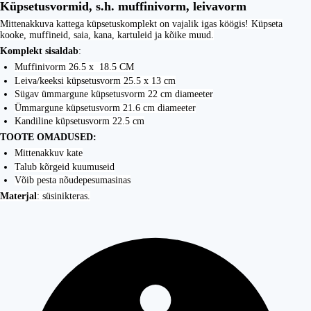
Küpsetusvormid, s.h. muffinivorm, leivavorm
Mittenakkuva kattega küpsetuskomplekt on vajalik igas köögis! Küpseta
kooke, muffineid, saia, kana, kartuleid ja kõike muud.
Komplekt sisaldab
:
Muffinivorm 26.5 x 18.5 CM
Leiva/keeksi küpsetusvorm 25.5 x 13 cm
Sügav ümmargune küpsetusvorm 22 cm diameeter
Ümmargune küpsetusvorm 21.6 cm diameeter
Kandiline küpsetusvorm 22.5 cm
TOOTE OMADUSED:
Mittenakkuv kate
Talub kõrgeid kuumuseid
Võib pesta nõudepesumasinas
Materjal
: süsinikteras.