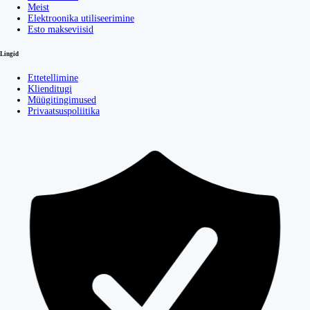
Meist
Elektroonika utiliseerimine
Esto makseviisid
Lingid
Ettetellimine
Klienditugi
Müügitingimused
Privaatsuspoliitika