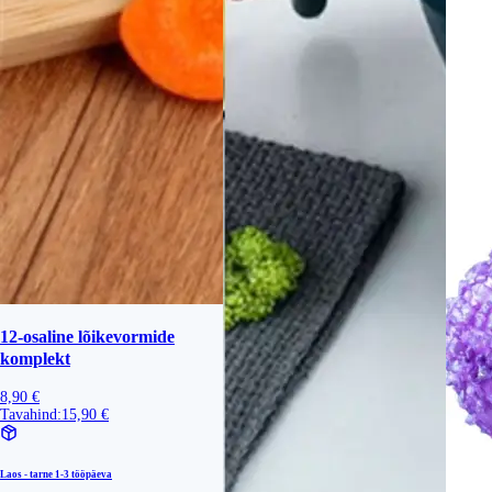
12-osaline lõikevormide
komplekt
8,90 €
Tavahind:
15,90 €
Laos - tarne
1-3 tööpäeva