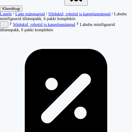
Klienditugi
Lastele
/
Laste mänguasjad
/
Sõidukid, robotid ja kangelasmängud
/
Labubu
minifiguurid üllatuspakk, 6 pakki komplektis
...
Sõidukid, robotid ja kangelasmängud
Labubu minifiguurid
üllatuspakk, 6 pakki komplektis