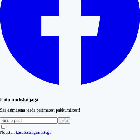
Liitu uudiskirjaga
Saa esimesena teada parimatest pakkumistest!
Liitu
Nõustun
kasutustingimustega