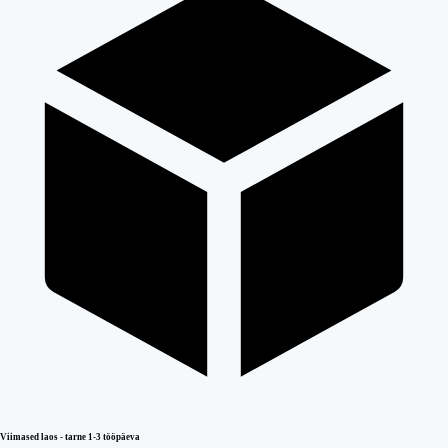
Viimased laos - tarne 1-3 tööpäeva