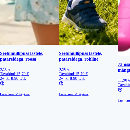
Seebimullipüss lastele,
Seebimullipüss lastele,
patareidega, roosa
patareidega, rohline
73-os
9,90 €
9,90 €
mängu
Tavahind:
15,79 €
Tavahind:
15,79 €
2+ tk: 8,90 €/tk
2+ tk: 8,90 €/tk
11,90 
Tavahi
Laos - tarne
1-3 tööpäeva
Laos - tarne
1-3 tööpäeva
Laos - tar