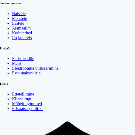
Tootekategooriad
Naistele
Meestele
Lastele
Aiamaailm
Kodutarbed
Ilu ja tervis
Lisainfo
Püsikliendile
Meist
Elektroonika utiliseerimine
Esto makseviisid
Lingid
Ettetellimine
Klienditugi
Müügitingimused
Privaatsuspoliitika