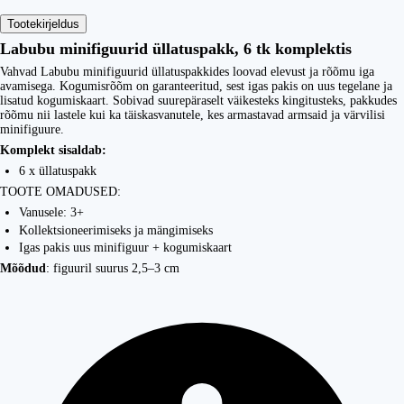
Tootekirjeldus
Labubu minifiguurid üllatuspakk, 6 tk komplektis
Vahvad Labubu minifiguurid üllatuspakkides loovad elevust ja rõõmu iga
avamisega. Kogumisrõõm on garanteeritud, sest igas pakis on uus tegelane ja
lisatud kogumiskaart. Sobivad suurepäraselt väikesteks kingitusteks, pakkudes
rõõmu nii lastele kui ka täiskasvanutele, kes armastavad armsaid ja värvilisi
minifiguure.
Komplekt sisaldab:
6 x üllatuspakk
TOOTE OMADUSED:
Vanusele: 3+
Kollektsioneerimiseks ja mängimiseks
Igas pakis uus minifiguur + kogumiskaart
Mõõdud
: figuuril suurus 2,5–3 cm