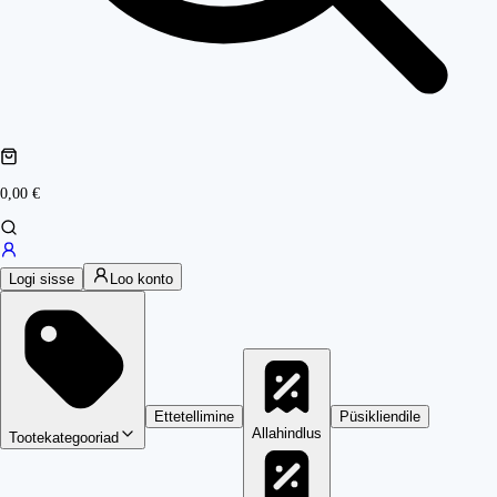
0,00 €
Logi sisse
Loo konto
Ettetellimine
Püsikliendile
Allahindlus
Tootekategooriad