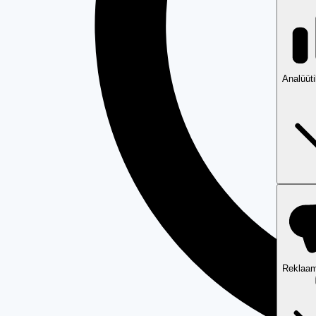
Analüüt
Reklaam