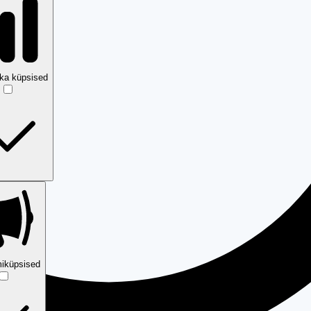
ika küpsised
iküpsised