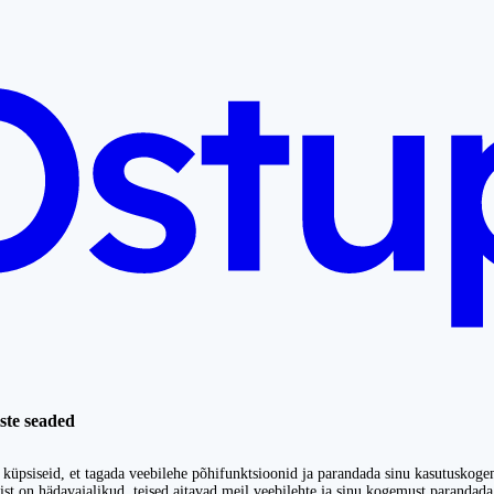
ste seaded
küpsiseid, et tagada veebilehe põhifunktsioonid ja parandada sinu kasutuskoge
st on hädavajalikud, teised aitavad meil veebilehte ja sinu kogemust parandada