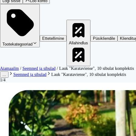
Logi sisse
Loo konto
Ettetellimine
Püsikliendile
Klienditu
Allahindlus
Tootekategooriad
Aiamaailm
/
Seemned ja sibulad
/
Lauk "Karataviense", 10 sibulat komplektis
...
Seemned ja sibulad
Lauk "Karataviense", 10 sibulat komplektis
1/4