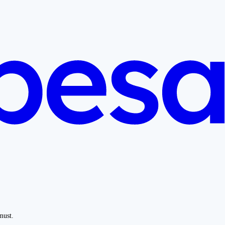
must.
.