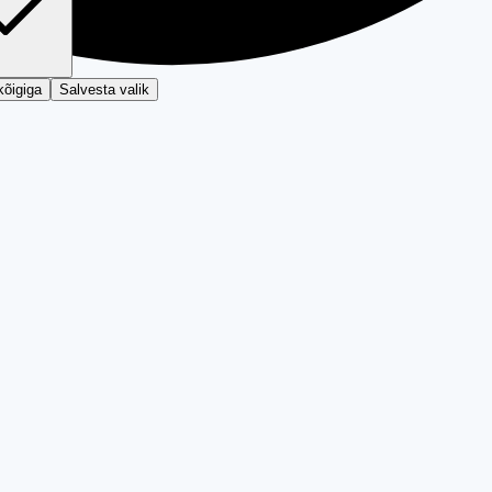
kõigiga
Salvesta valik