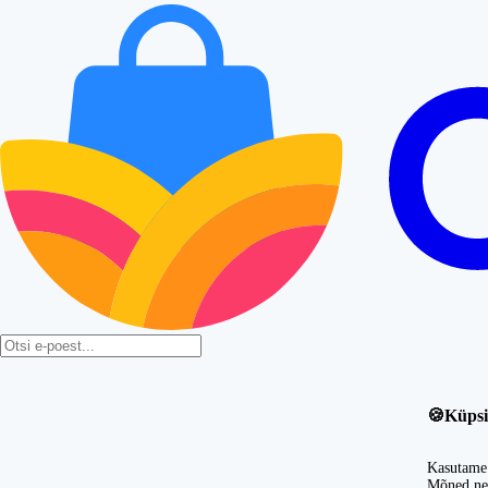
🍪
Küpsi
Kasutame 
Mõned nei