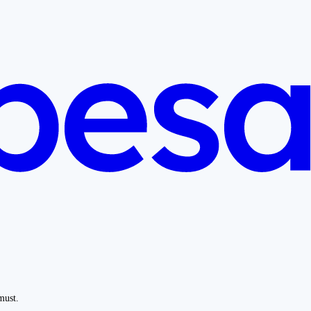
must.
.