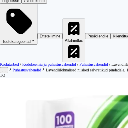
Logi sisse
Loo konto
Ettetellimine
Püsikliendile
Klienditu
Allahindlus
Tootekategooriad
Kodutarbed
/
Kodukeemia ja puhastusvahendid
/
Puhastusvahendid
/
Lavendlilõ
...
Puhastusvahendid
Lavendlilõhnalised niisked salvrätikud pindadele, 
1/3