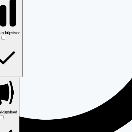
ika küpsised
iküpsised