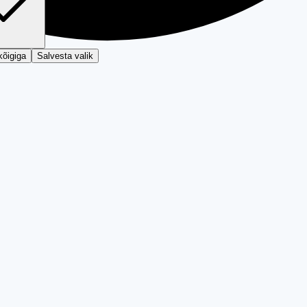
kõigiga
Salvesta valik