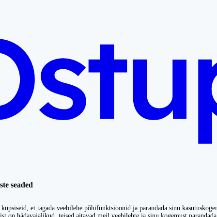
ste seaded
küpsiseid, et tagada veebilehe põhifunktsioonid ja parandada sinu kasutuskoge
st on hädavajalikud, teised aitavad meil veebilehte ja sinu kogemust parandada