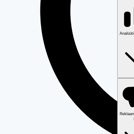
Analüüt
Reklaam