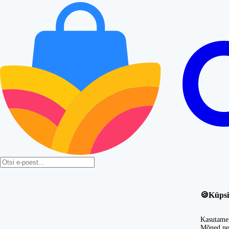
🍪
Küpsi
Kasutame 
Mõned nei