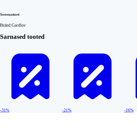
Tooteomadused
Bränd:
Gardlov
Sarnased tooted
-31%
-21%
-16%