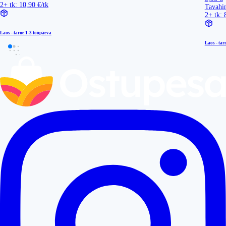
2+ tk: 10,90 €/tk
Tavahi
2+ tk: 
Laos - tarne
1-3 tööpäeva
Laos - tar