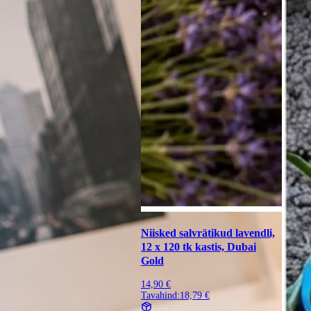
Niisked salvrätikud lavendli,
12 x 120 tk kastis, Dubai
Gold
14,90 €
Tavahind:
18,79 €