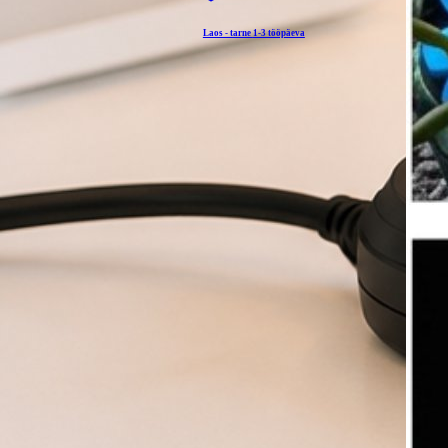
Laos - tarne
1-3 tööpäeva