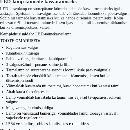
LED-lamp taimede kasvatamiseks
LED-kasvulamp on suurepärane lahendus taimede kasvu toetamiseks igal
aastaajal. Spetsiaalne lisavalgus asendab või täiendab loomulikku päevavalgust.
Sobib nii taimede kasvatamiseks kui ka nende õitsemise toetamiseks. Kolm
erinevat režiimi toetavad taimede kasvu igas etapis - nii idanemise, tärkamise
kui ka õitsemisprotsessi vältel.
Komplekt sisaldab:
LED-taimekasvulamp.
TOOTE OMADUSED:
Reguleeritav valgus
Klamberkinnitusega
Painduvad reguleeritavad lambipaneelid
3 valgusrežiimi - punane, sinine ja lilla
Taimelamp on suurepärane asendus loomulikule päevavalgusele
Toetab taimede elutsükli kõiki etappe - idanemise, kasvu kui ka
õitsemisperioodi
Võimaldab kasvatada nii toataimi, kasvuhoonetaimi kui ka teisi taimi
Aitab kaasa fotosünteesile
Lamp võimaldab kasvatada ka taimi, mis vajavad tavapärasest rohkem
valgust
Mugava reguleerimispuldiga
Lamp on varustatud taimeriga, võimaldades lambi tööaega vastavalt
vajadusele reguleerida
IP 54 veekindlus, sobides ka niisketesse ruumidesse