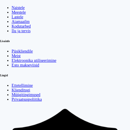
Naistele
Meestele
Lastele
Aiamaailm
Kodutarbed
Ilu ja tervis
Lisainfo
Püsikliendile
Meist
Elektroonika utiliseerimine
Esto makseviisid
Lingid
Ettetellimine
Klienditugi
Müügitingimused
Privaatsuspoliitika