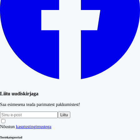
Liitu uudiskirjaga
Saa esimesena teada parimatest pakkumistest!
Liitu
Nõustun
kasutustingimustega
Tootekategooriad