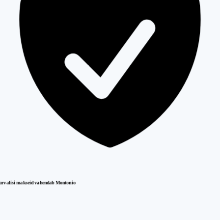
urvalisi makseid vahendab Montonio