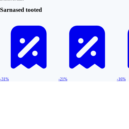
Sarnased tooted
-31%
-21%
-16%