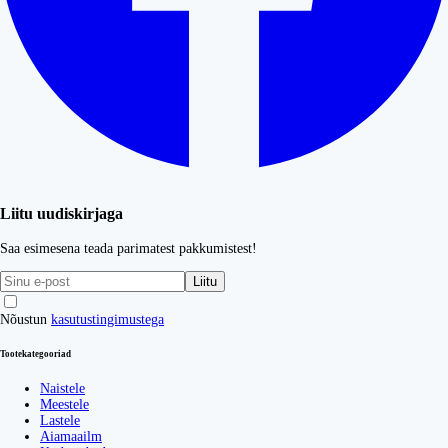
Liitu uudiskirjaga
Saa esimesena teada parimatest pakkumistest!
Liitu
Nõustun
kasutustingimustega
Tootekategooriad
Naistele
Meestele
Lastele
Aiamaailm