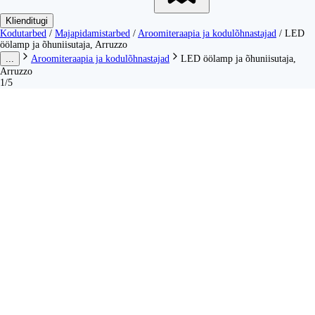
Klienditugi
Kodutarbed
/
Majapidamistarbed
/
Aroomiteraapia ja kodulõhnastajad
/
LED
öölamp ja õhuniisutaja, Arruzzo
...
Aroomiteraapia ja kodulõhnastajad
LED öölamp ja õhuniisutaja,
Arruzzo
1/5