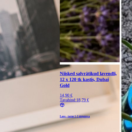
Niisked salvrätikud lavendli,
12 x 120 tk kastis, Dubai
Gold
14,90 €
Tavahind:
18,79 €
Laos - tarne
1-3 tööpäeva