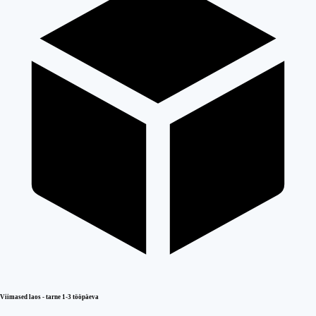
Viimased laos - tarne 1-3 tööpäeva