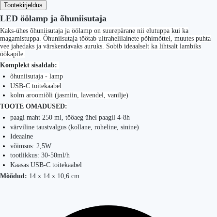
Tootekirjeldus
LED öölamp ja õhuniisutaja
Kaks-ühes õhuniisutaja ja öölamp on suurepärane nii elutuppa kui ka
magamistuppa. Õhuniisutaja töötab ultrahelilainete põhimõttel, muutes puhta
vee jahedaks ja värskendavaks auruks. Sobib ideaalselt ka lihtsalt lambiks
öökapile.
Komplekt sisaldab:
õhuniisutaja - lamp
USB-C toitekaabel
kolm aroomiõli (jasmiin, lavendel, vanilje)
TOOTE OMADUSED:
paagi maht 250 ml, tööaeg ühel paagil 4-8h
värviline taustvalgus (kollane, roheline, sinine)
Ideaalne
võimsus: 2,5W
tootlikkus: 30-50ml/h
Kaasas USB-C toitekaabel
Mõõdud:
14 x 14 x 10,6 cm.