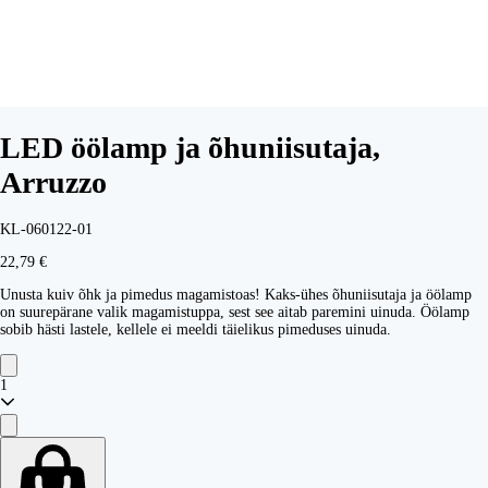
LED öölamp ja õhuniisutaja,
Arruzzo
KL-060122-01
22,79 €
Unusta kuiv õhk ja pimedus magamistoas! Kaks-ühes õhuniisutaja ja öölamp
on suurepärane valik magamistuppa, sest see aitab paremini uinuda. Öölamp
sobib hästi lastele, kellele ei meeldi täielikus pimeduses uinuda.
1