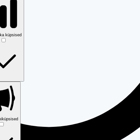
ika küpsised
iküpsised