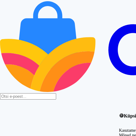
🍪
Küpsi
Kasutame 
Mõned nei