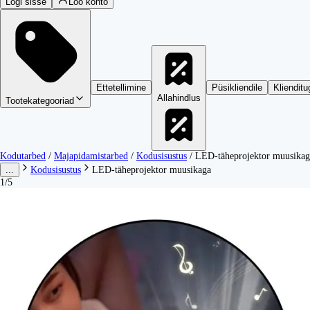
Logi sisse
Loo konto
Ettetellimine
Püsikliendile
Klienditu
Allahindlus
Tootekategooriad
Kodutarbed
/
Majapidamistarbed
/
Kodusisustus
/
LED-täheprojektor muusikag
...
Kodusisustus
LED-täheprojektor muusikaga
1/5