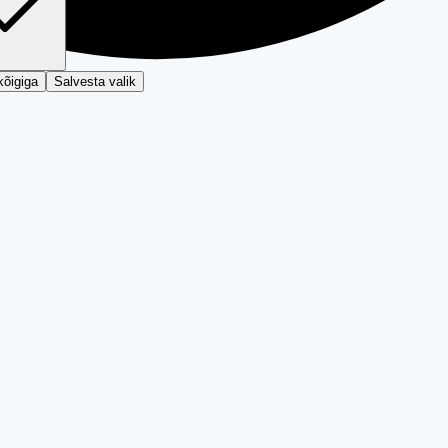
kõigiga
Salvesta valik