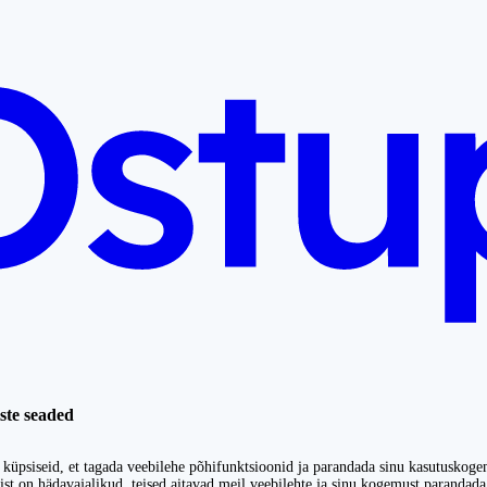
ste seaded
küpsiseid, et tagada veebilehe põhifunktsioonid ja parandada sinu kasutuskoge
st on hädavajalikud, teised aitavad meil veebilehte ja sinu kogemust parandada