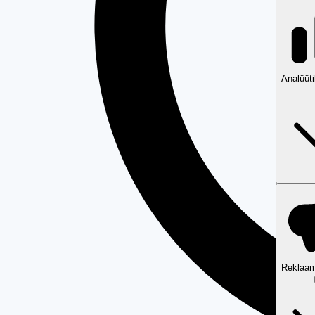
Analüüt
Reklaam