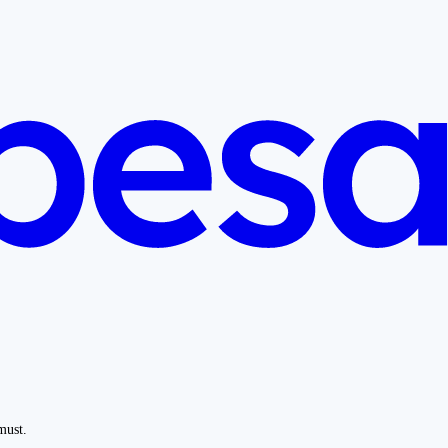
must.
.