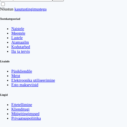
Nõustun
kasutustingimustega
Tootekategooriad
Naistele
Meestele
Lastele
Aiamaailm
Kodutarbed
Ilu ja tervis
Lisainfo
Püsikliendile
Meist
Elektroonika utiliseerimine
Esto makseviisid
Lingid
Ettetellimine
Klienditugi
Müügitingimused
Privaatsuspoliitika