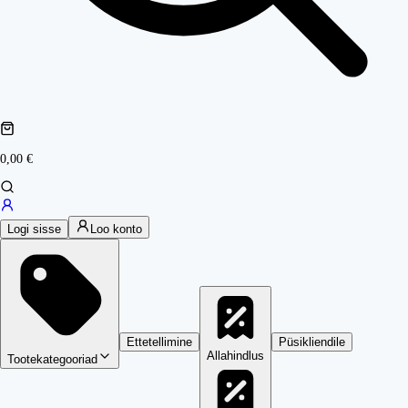
0,00 €
Logi sisse
Loo konto
Ettetellimine
Püsikliendile
Allahindlus
Tootekategooriad