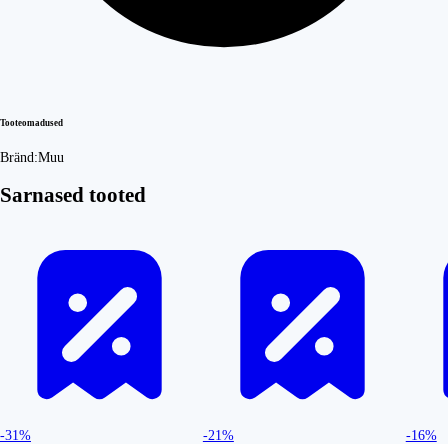
Tooteomadused
Bränd:
Muu
Sarnased tooted
-31%
-21%
-16%