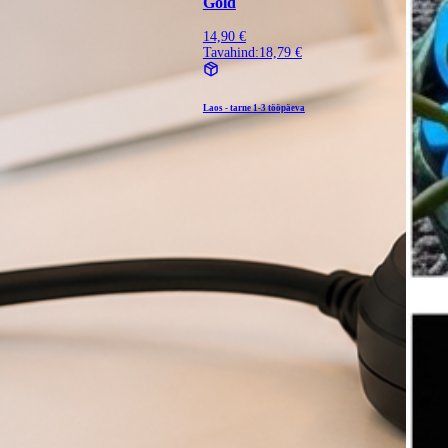
Gold
14,90 €
Tavahind:
18,79 €
Laos - tarne
1-3 tööpäeva