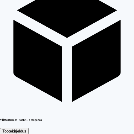
Viimased laos - tarne 1-3 tööpäeva
Tootekirjeldus