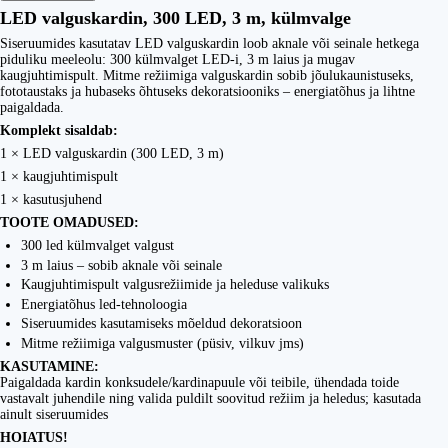
LED valguskardin, 300 LED, 3 m, külmvalge
Siseruumides kasutatav LED valguskardin loob aknale või seinale hetkega
piduliku meeleolu: 300 külmvalget LED-i, 3 m laius ja mugav
kaugjuhtimispult. Mitme režiimiga valguskardin sobib jõulukaunistuseks,
fototaustaks ja hubaseks õhtuseks dekoratsiooniks – energiatõhus ja lihtne
paigaldada.
Komplekt sisaldab:
1 × LED valguskardin (300 LED, 3 m)
1 × kaugjuhtimispult
1 × kasutusjuhend
TOOTE OMADUSED:
300 led külmvalget valgust
3 m laius – sobib aknale või seinale
Kaugjuhtimispult valgusrežiimide ja heleduse valikuks
Energiatõhus led-tehnoloogia
Siseruumides kasutamiseks mõeldud dekoratsioon
Mitme režiimiga valgusmuster (püsiv, vilkuv jms)
KASUTAMINE:
Paigaldada kardin konksudele/kardinapuule või teibile, ühendada toide
vastavalt juhendile ning valida puldilt soovitud režiim ja heledus; kasutada
ainult siseruumides
HOIATUS!