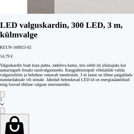
LED valguskardin, 300 LED, 3 m,
külmvalge
KEUN-160925-02
14,79 €
Valguskardin lisab koju puhta, sädeleva kuma, mis sobib nii jõuluajaks kui
aastaringselt õrnaks taustvalgustuseks. Kaugjuhtimispult võimaldab valida
valgusrežiimi ja heleduse vastavalt meeleolule, 3 m laiust on lihtne paigaldada
standardaknale või seinale. Jahedalt helendavad LED-id on energiasäästlikud
ning loovad ühtlase valguse siseruumides.
1