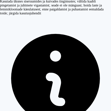
Kasutada üksnes siseruumides ja kuivades tingimustes; vältida kaabli
pingetamist ja juhtmete vigastamist; seade ei ole mänguasi; hoida laste ja
lemmikloomade käeulatusest; enne paigaldamist ja puhastamist eemaldada
toide; järgida kasutusjuhendit