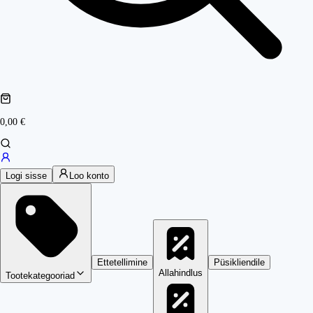
0,00 €
Logi sisse
Loo konto
Ettetellimine
Püsikliendile
Allahindlus
Tootekategooriad