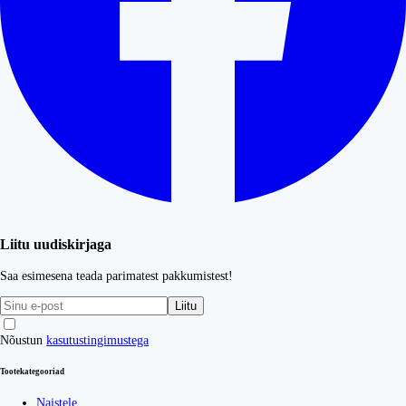
Liitu uudiskirjaga
Saa esimesena teada parimatest pakkumistest!
Liitu
Nõustun
kasutustingimustega
Tootekategooriad
Naistele