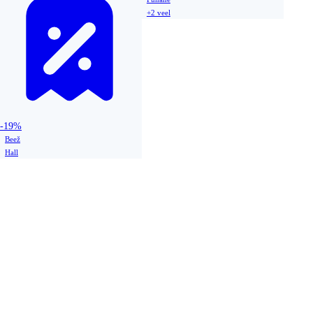
+2 veel
-19%
Beež
Hall