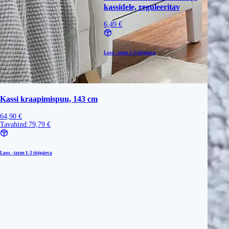
kassidele, reguleeritav
6,49 €
Laos - tarne
1-3 tööpäeva
Kassi kraapimispuu, 143 cm
64,90 €
Tavahind:
79,79 €
Laos - tarne
1-3 tööpäeva