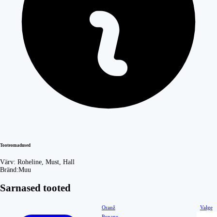
Tooteomadused
Värv:
Roheline, Must, Hall
Bränd:
Muu
Sarnased tooted
Oranž
Valge
Punane