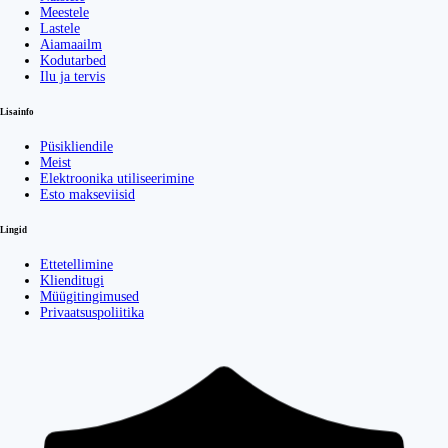
Meestele
Lastele
Aiamaailm
Kodutarbed
Ilu ja tervis
Lisainfo
Püsikliendile
Meist
Elektroonika utiliseerimine
Esto makseviisid
Lingid
Ettetellimine
Klienditugi
Müügitingimused
Privaatsuspoliitika