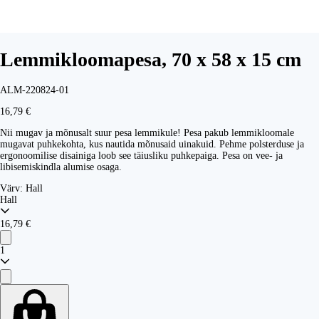
Lemmikloomapesa, 70 x 58 x 15 cm
ALM-220824-01
16,79 €
Nii mugav ja mõnusalt suur pesa lemmikule! Pesa pakub lemmikloomale
mugavat puhkekohta, kus nautida mõnusaid uinakuid. Pehme polsterduse ja
ergonoomilise disainiga loob see täiusliku puhkepaiga. Pesa on vee- ja
libisemiskindla alumise osaga.
Värv:
Hall
Hall
16,79 €
1