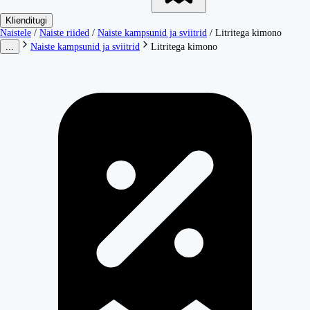
Klienditugi
Naistele
/
Naiste riided
/
Naiste kampsunid ja sviitrid
/
Litritega kimono
...
Naiste kampsunid ja sviitrid
Litritega kimono