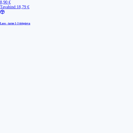
8,90 €
Tavahind:
18,79 €
Laos - tarne
1-3 tööpäeva