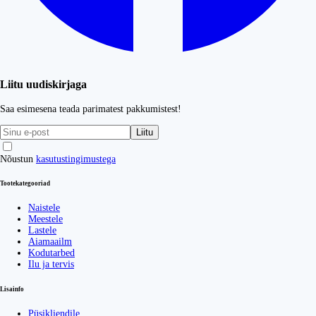
Liitu uudiskirjaga
Saa esimesena teada parimatest pakkumistest!
Liitu
Nõustun
kasutustingimustega
Tootekategooriad
Naistele
Meestele
Lastele
Aiamaailm
Kodutarbed
Ilu ja tervis
Lisainfo
Püsikliendile