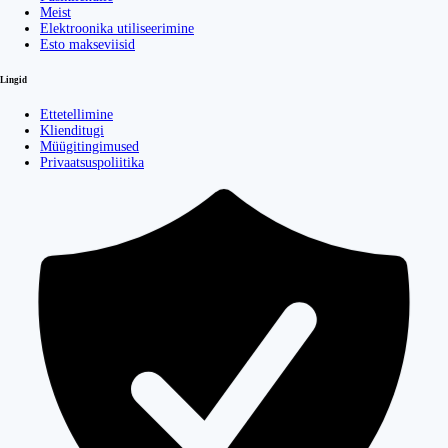
Meist
Elektroonika utiliseerimine
Esto makseviisid
Lingid
Ettetellimine
Klienditugi
Müügitingimused
Privaatsuspoliitika