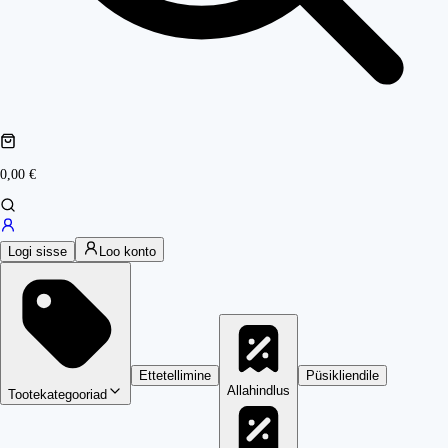
0,00 €
Logi sisse
Loo konto
Ettetellimine
Püsikliendile
Allahindlus
Tootekategooriad