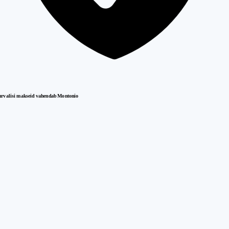
urvalisi makseid vahendab Montonio